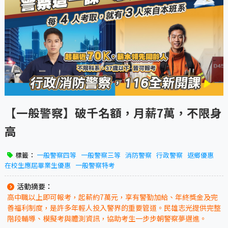
【一般警察】破千名額，月薪7萬，不限身
高
標籤：
一般警察四等
一般警察三等
消防警察
行政警察
返鄉優惠
在校生應屆畢業生優惠
一般警察特考
活動摘要：
高中職以上即可報考，起薪約7萬元，享有警勤加給、年終獎金及完
善福利制度，是許多年輕人投入警界的重要管道。民雄志光提供完整
階段輔導、模擬考與體測資訊，協助考生一步步朝警察夢邁進。