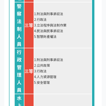
警
察
1.刑法與刑事訴訟法
2.行政法
法
三等
3.立法程序與法制作業
制
4.民法與民事訴訟法
人
5.智慧財產權法
員
行
政
1.刑法與刑事訴訟法
2.公共政策
管
三等
3.行政法
理
4.人力資源管理
人
5.安全管理
員
水
上