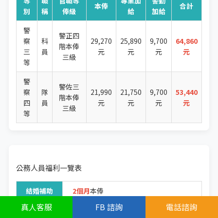
等
職
官職等
專業加
警勤
本俸
合計
別
稱
俸級
給
加給
警
警正四
察
科
29,270
25,890
9,700
64,860
階本俸
三
員
元
元
元
元
三級
等
警
警佐三
察
隊
21,990
21,750
9,700
53,440
階本俸
四
員
元
元
元
元
三級
等
公務人員福利一覽表
結婚補助
2個月
本俸
真人
客服
FB
諮詢
電話諮詢
生育補助
2個月
本俸