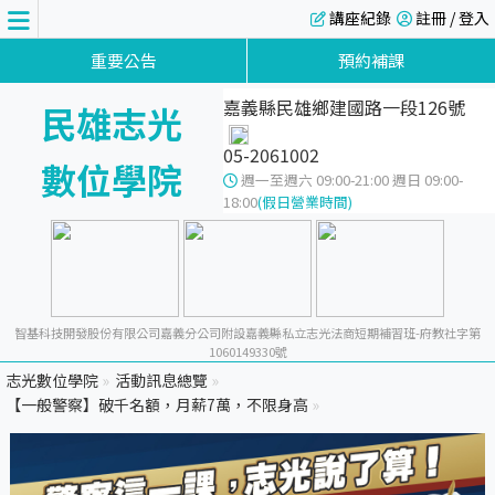
講座紀錄
註冊 / 登入
重要公告
預約補課
嘉義縣民雄鄉建國路一段126號
民雄志光
05-2061002
數位學院
週一至週六 09:00-21:00 週日 09:00-
18:00
(假日營業時間)
智基科技開發股份有限公司嘉義分公司附設嘉義縣私立志光法商短期補習班-府教社字第
1060149330號
志光數位學院
»
活動訊息總覽
»
【一般警察】破千名額，月薪7萬，不限身高
»