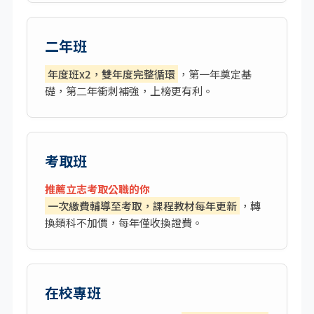
二年班
年度班x2，雙年度完整循環
，第一年奠定基
礎，第二年衝刺補強，上榜更有利。
考取班
推薦立志考取公職的你
一次繳費輔導至考取，課程教材每年更新
，轉
換類科不加價，每年僅收換證費。
在校專班