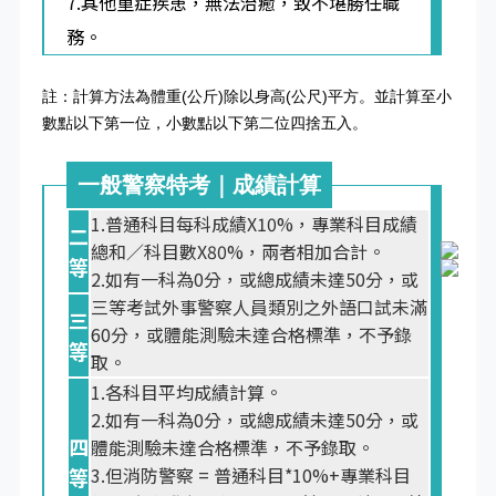
7.其他重症疾患，無法治癒，致不堪勝任職
務。
註：計算方法為體重(公斤)除以身高(公尺)平方。並計算至小
數點以下第一位，小數點以下第二位四捨五入。
一般警察特考｜成績計算
1.普通科目每科成績X10%，專業科目成績
二
總和／科目數X80%，兩者相加合計。
等
2.如有一科為0分，或總成績未達50分，或
三等考試外事警察人員類別之外語口試未滿
三
60分，或體能測驗未達合格標準，不予錄
等
取。
1.各科目平均成績計算。
2.如有一科為0分，或總成績未達50分，或
四
體能測驗未達合格標準，不予錄取。
3.但消防警察 = 普通科目*10%+專業科目
等