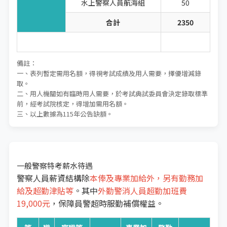
水上警察人員航海組
50
合計
2350
總計
2399
備註：
一、表列暫定需用名額，得視考試成績及用人需要，擇優增減錄
取。
二、用人機關如有臨時用人需要，於考試典試委員會決定錄取標準
前，經考試院核定，得增加需用名額。
三、以上數據為115年公告缺額。
一般警察特考薪水待遇
警察人員薪資結構除
本俸及專業加給外，另有勤務加
給及超勤津貼等
。其中
外勤警消人員超勤加班費
19,000元
，保障員警超時服勤補償權益。