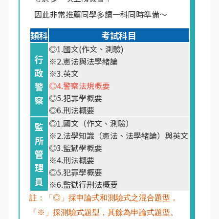
因此非常推薦同學多讀一科同時準備～
類科
考試科目
◎1.國文(作文、測驗)
行
※2.憲法與法學緒論
政
※3.英文
◎4.警察法規概要
警
◎5.犯罪學概要
察
◎6.刑法概要
◎1.國文（作文、測驗）
監
※2.法學知識（憲法、法學緒論）與英文
所
◎3.監獄學概要
管
※4.刑法概要
理
◎5.犯罪學概要
員
※6.監獄行刑法概要
註：「◎」採申論式和測驗式之混合題型，
「※」採測驗式題型，其餘為申論式題型。