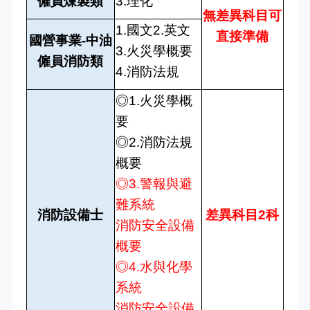
僱員煉製類
3.理化
無差異科目可
1.國文2.英文
直接準備
國營事業-中油
3.火災學概要
僱員消防類
4.消防法規
◎1.火災學概
要
◎2.消防法規
概要
◎3.警報與避
難系統
消防設備士
差異科目2科
消防安全設備
概要
◎4.水與化學
系統
消防安全設備