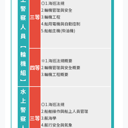
◎1.海巡法規
警
2.輪機管理與安全
三等
察
3.輪機工程
4.船用電機與自動控制
人
5.船舶主機(柴油機)
員
︻
輪
※1.海巡法規概要
機
四等
2.輪機管理與安全概要
組
3.輪機工程概要
︼
水
上
◎1.海巡法規
警
2.船舶操作與船上人員管理
三等
察
3.航海學
4.航行安全與氣象
人