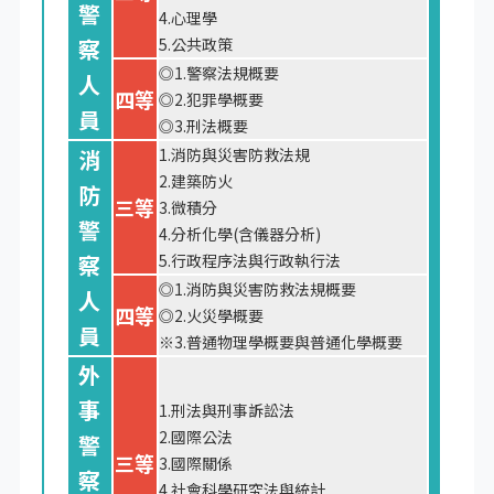
警
4.心理學
察
5.公共政策
◎1.警察法規概要
人
四等
◎2.犯罪學概要
員
◎3.刑法概要
消
1.消防與災害防救法規
2.建築防火
防
三等
3.微積分
警
4.分析化學(含儀器分析)
察
5.行政程序法與行政執行法
◎1.消防與災害防救法規概要
人
四等
◎2.火災學概要
員
※3.普通物理學概要與普通化學概要
外
事
1.刑法與刑事訴訟法
2.國際公法
警
三等
3.國際關係
察
4.社會科學研究法與統計