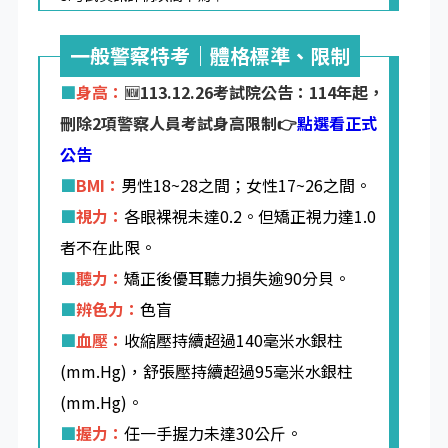
一般警察特考｜體格標準、限制
■
身高：
🆕113.12.26考試院公告：114年起，
刪除2項警察人員考試身高限制👉
點選看正式
公告
■
BMI：
男性18~28之間；女性17~26之間。
■
視力：
各眼裸視未達0.2。但矯正視力達1.0
者不在此限。
■
聽力：
矯正後優耳聽力損失逾90分貝。
■
辨色力：
色盲
■
血壓：
收縮壓持續超過140毫米水銀柱
(mm.Hg)，舒張壓持續超過95毫米水銀柱
(mm.Hg)。
■
握力：
任一手握力未達30公斤。