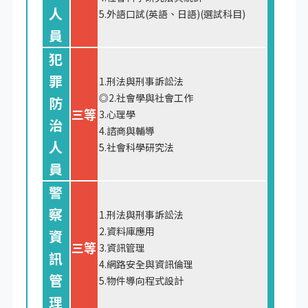
人
5.外語口試(英語、日語)(選試科目)
員
犯
罪
1.刑法與刑事訴訟法
◎2.社會學與社會工作
防
三等
3.心理學
治
4.諮商與輔導
人
5.社會科學研究法
員
警
察
1.刑法與刑事訴訟法
2.資料庫應用
資
三等
3.資訊管理
訊
4.網路安全與資訊倫理
管
5.物件導向程式設計
理