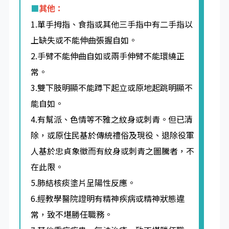
■
其他：
1.單手拇指、食指或其他三手指中有二手指以
上缺失或不能伸曲張握自如。
2.手臂不能伸曲自如或兩手伸臂不能環繞正
常。
3.雙下肢明顯不能蹲下起立或原地起跳明顯不
能自如。
4.有幫派、色情等不雅之紋身或刺青。但已清
除，或原住民基於傳統禮俗及現役、退除役軍
人基於忠貞象徵而有紋身或刺青之圖騰者，不
在此限。
5.肺結核痰塗片呈陽性反應。
6.經教學醫院證明有精神疾病或精神狀態違
常，致不堪勝任職務。