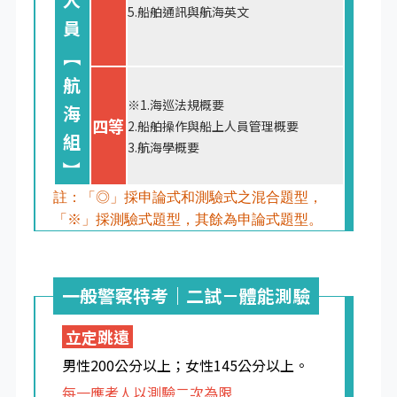
5.船舶通訊與航海英文
員
︻
航
※1.海巡法規概要
海
四等
2.船舶操作與船上人員管理概要
組
3.航海學概要
︼
註：「◎」採申論式和測驗式之混合題型，
「※」採測驗式題型，其餘為申論式題型。
一般警察特考｜二試－體能測驗
立定跳遠
男性200公分以上；女性145公分以上。
每一應考人以測驗二次為限