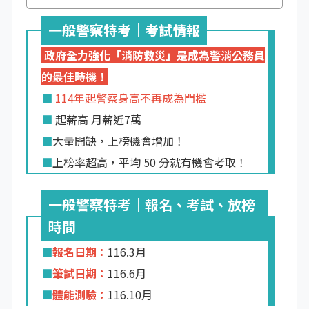
一般警察特考｜考試情報
政府全力強化「消防救災」是成為警消公務員
的最佳時機！
■
114年起警察身高不再成為門檻
■
起薪高 月薪近7萬
■
大量開缺，上榜機會增加！
■
上榜率超高，平均 50 分就有機會考取！
一般警察特考｜報名、考試、放榜
時間
■
報名日期：
116.3月
■
筆試日期：
116.6月
■
體能測驗：
116.10月