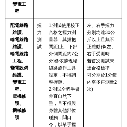
變電工
程
配電線路
握
1.測試使用校正
左、右手握力
維護、
力
合格之握力測
分別均達30公
輸電線路
測
量器，其握把
斤以上且無不
維護、
試
間距(上、下部
正確動作(左、
輸電線路
外側間距約7公
右手受測時，
工程、
分)係依據現場
若首次測試未
變電設備
線路施作工具
達合格標準，
維護、
設定，不得調
可分別於1分鐘
變電工
整握距。
內至多再測量2
程、
2.測試全程手臂
次)
電機修
伸直自然下
護、
垂，且不得與
機械修
身體其他部位
護
碰觸，聞口
令，以單手握