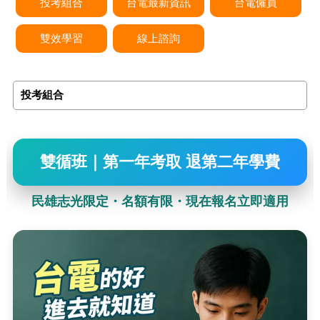
投考組合
台電最新資訊
台電僱員
雙效學習
線上諮詢
投考組合
雙循班｜第一年考取 退第二年學費
民雄志光限定・名額有限・現在報名立即適用