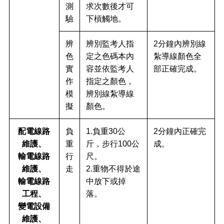
測
求次數後才可
驗
下槓觸地。
辨
辨別監考人指
2分鐘內辨別線
色
定之色碼本內
紮導線顏色全
實
容並依監考人
部正確完成。
作
指定之顏色，
模
辨別線紮導線
擬
顏色。
配電線路
負
1.負重30公
2分鐘內正確完
維護、
重
斤，步行100公
成。
輸電線路
行
尺。
維護、
走
2.重物不得於途
輸電線路
中放下或掉
工程、
落。
變電設備
維護、