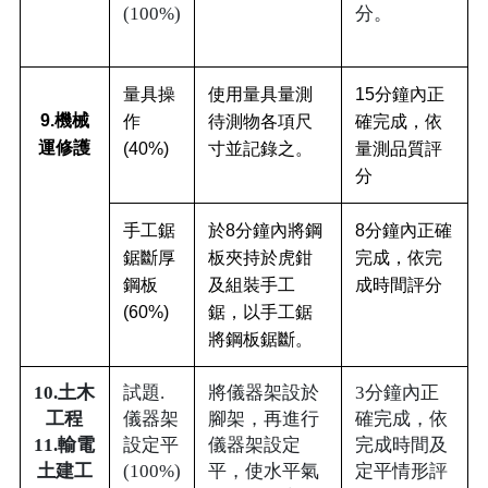
(100%)
分。
量具操
使用量具量測
15分鐘內正
9.機械
作
待測物各項尺
確完成，依
運修護
(40%)
寸並記錄之。
量測品質評
分
手工鋸
於8分鐘內將鋼
8分鐘內正確
鋸斷厚
板夾持於虎鉗
完成，依完
鋼板
及組裝手工
成時間評分
(60%)
鋸，以手工鋸
將鋼板鋸斷。
10.土木
試題.
將儀器架設於
3分鐘內正
工程
儀器架
腳架，再進行
確完成，依
11.輸電
設定平
儀器架設定
完成時間及
土建工
(100%)
平，使水平氣
定平情形評