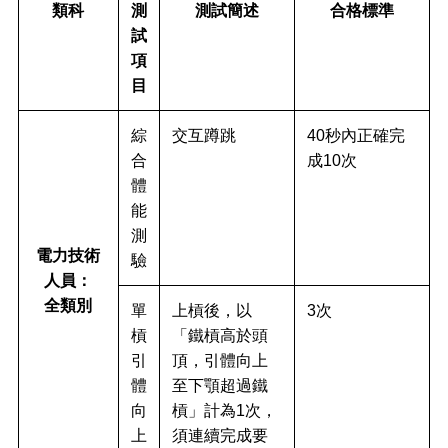
類科
測
測試簡述
合格標準
試
項
目
綜
交互蹲跳
40秒內正確完
合
成10次
體
能
測
電力技術
驗
人員：
全類別
單
上槓後，以
3次
槓
「鐵槓高於頭
引
頂，引體向上
體
至下顎超過鐵
向
槓」計為1次，
上
須連續完成要