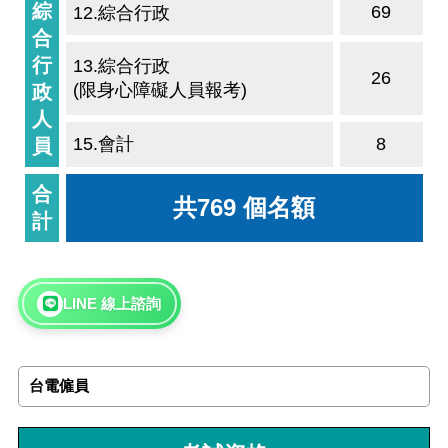
綜
69
12.綜合行政
合
行
13.綜合行政
26
(限身心障礙人員報考)
政
人
15.會計
8
員
合
共769 個名額
計
LINE 線上諮詢
台電僱員