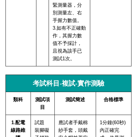
緊測量器，分
別測量左、右
手握力數值。
3.如有不正確動
作，其握力數
值不予採計，
且視為該手已
測試1次。
考試科目-複試-實作測驗
類科
測試項
測試簡述
合格標準
目
1.配電
試題
應試者手戴棉
1分鐘(60秒)
線路維
裝腳礙
紗手套，頭戴
內正確完