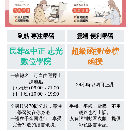
到點 專注學習
雲端 便利學習
民雄&中正 志光
超級函授/金榜
數位學院
函授
一班報名、可自由選擇上
課地點
24小時都均可上課
(民雄班) 09:00～21:00
(中正班) 10:00～19:00
全國超過70間分校，專注
手機、平板、電腦，不用
學習就在你身邊。
網路也可上課。
一證在手全國通行，享受
沒有限制觀看次數，提供
完善打造的讀書環境。
彩色版書筆記。