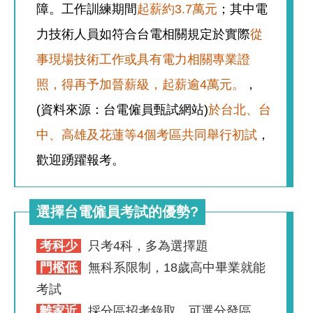
障。工作訓練期間
起薪約3.7萬元
；其中電
力技術人員如符合台電相關規定於實際
從
事現場技術工作或具有電力相關專業證
照，得再予加晉薪級，起薪逾4萬元。
，
(資料來源：台電僱員甄試網站)
於台北、台
中、高雄及花蓮等4個考區共同舉行初試
，
歡迎踴躍報考。
選擇台電僱員考試的優勢?
考科少
只考4科，多為選擇題
門檻低
無科系限制，18歲高中畢業就能
考試
離家近
採分區招考錄取，可選分發區，