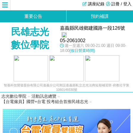
講座紀錄
註冊 / 登入
重要公告
預約補課
嘉義縣民雄鄉建國路一段126號
民雄志光
05-2061002
數位學院
週一至週六 09:00-21:00 週日 09:00-
18:00
(假日營業時間)
智基科技開發股份有限公司嘉義分公司附設嘉義縣私立志光法商短期補習班-府教社字第
1060149330號
志光數位學院
»
活動訊息總覽
»
【台電僱員】國營+台電 投考組合首推民雄志光
»