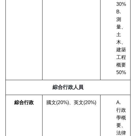
30%
B.
測
量、
土
木、
建築
工程
概要
50%
綜合行政人員
綜合行政
國文(20%)、英文(20%)
A.
行政
學概
要、
法律