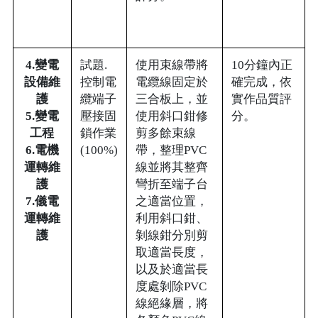
4.變電
試題.
使用束線帶將
10分鐘內正
設備維
控制電
電纜線固定於
確完成，依
護
纜端子
三合板上，並
實作品質評
5.變電
壓接固
使用斜口鉗修
分。
工程
鎖作業
剪多餘束線
6.電機
(100%)
帶，整理PVC
運轉維
線並將其整齊
護
彎折至端子台
7.儀電
之適當位置，
運轉維
利用斜口鉗、
護
剝線鉗分別剪
取適當長度，
以及於適當長
度處剝除PVC
線絕緣層，將