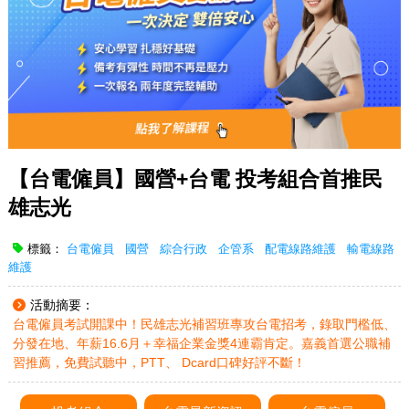
【台電僱員】國營+台電 投考組合首推民
雄志光
標籤：
台電僱員
國營
綜合行政
企管系
配電線路維護
輸電線路
維護
活動摘要：
台電僱員考試開課中！民雄志光補習班專攻台電招考，錄取門檻低、
分發在地、年薪16.6月＋幸福企業金獎4連霸肯定。嘉義首選公職補
習推薦，免費試聽中，PTT、 Dcard口碑好評不斷！