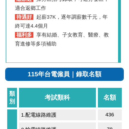
適合返鄉工作
待遇好
起薪37K，逐年調薪數千元，年
終可達4.4個月
福利多
享有結婚、子女教育、醫療、教
育進修等多項補助
115年台電僱員｜錄取名額
類
考試類科
名額
別
436
1.配電線路維護