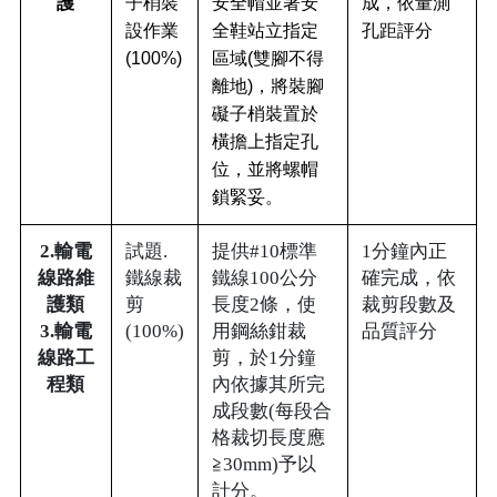
護
子梢裝
安全帽並著安
成，依量測
設作業
全鞋站立指定
孔距評分
(100%)
區域(雙腳不得
離地)，將裝腳
礙子梢裝置於
橫擔上指定孔
位，並將螺帽
鎖緊妥。
2.輸電
試題.
提供#10標準
1分鐘內正
線路維
鐵線裁
鐵線100公分
確完成，依
護類
剪
長度2條，使
裁剪段數及
3.輸電
(100%)
用鋼絲鉗裁
品質評分
線路工
剪，於1分鐘
程類
內依據其所完
成段數(每段合
格裁切長度應
≧30mm)予以
計分。