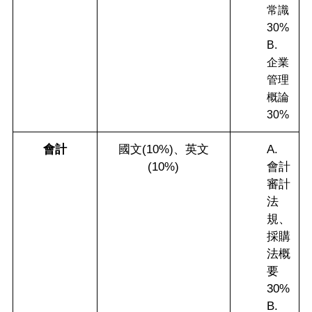
常識
30%
B.
企業
管理
概論
30%
會計
國文(10%)、英文
A.
(10%)
會計
審計
法
規、
採購
法概
要
30%
B.