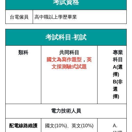
考試資格
台電僱員
高中職以上學歷畢業
考試科目-初試
類科
共同科目
專業
國文為寫作題型
，
英
科目
文採測驗式試題
A(選
擇)
B(非
選
擇)
電力技術人員
配電線路維護
國文(10%)、英文(10%)
A.