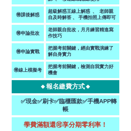
超級解惑王線上解惑 、 老師親
🉐
課後解惑
自及時解答 、 手機拍照上傳即可
老師親自批改，月月練習精進寫
🉐
申論批改
作技巧
把握考前關鍵，經由實戰演練了
🉐
申論實戰
解自身實力
把握考前關鍵，檢測自我實力好
🉐線上模擬考
機會
🔸報名繳費方式🔸
✅現金✅刷卡✅臨櫃匯款✅手機APP轉
帳
學費滿額還🉑享分期零利率！