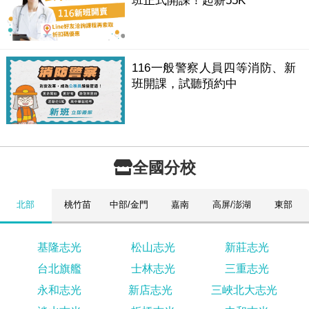
班正式開課！起薪55K
116一般警察人員四等消防、新
班開課，試聽預約中
全國分校
北部
桃竹苗
中部/金門
嘉南
高屏/澎湖
東部
基隆志光
松山志光
新莊志光
台北旗艦
士林志光
三重志光
永和志光
新店志光
三峽北大志光