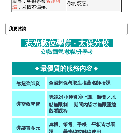
動等，各類專業
名師開
你的疑惑。
講
，考情不漏接。
我要諮詢
志光數位學院 - 太保分校
公職/國營/教職/升學考
🔸最優質的服務內容🔸
全國超強考取生推薦名師授課
！
🉐超強師資
雲端24小時皆🉑上課、時間／地
🉐雙效
學習
點無限制、 期間內皆🉑無限重複
觀看課程
桌機、筆電、手機、平板皆🉑看
🉐
裝置多元
課 、 🉑連線或離線使用