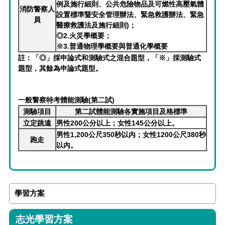
例及施行細則、公共危險物品及可燃性高壓氣體
消防警察人
設置標準暨安全管理辦法、緊急救護辦法、緊急
員
醫療救護法及施行細則)；
◎2.火災學概要；
※3.普通物理學概要與普通化學概要
註：「◎」採申論式和測驗式之混合題型，「※」採測驗式
題型，其餘為申論式題型。
一般警察特考體能測驗(第二試)
測驗項目
第二試體能測驗各實施項目及格標準
立定跳遠
男性200公分以上；女性145公分以上。
男性1,200公尺350秒以內；女性1200公尺380秒
跑走
以內。
學習方案
志光學習方案