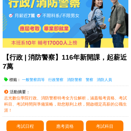
【行政 | 消防警察】116年新開課，起薪近
7萬
標籤：
一般警察四等
行政警察
消防警察
警察
消防人員
活動摘要：
志光數位學院行政、消防警察特考全方位解析，涵蓋報考資格、考試
科目、考試時間與準備策略，助您順利上榜，開啟穩定高薪的公職生
涯！
考試日程
應考資格
考試科目