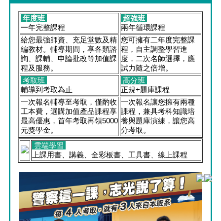
年度班
超強班
一年完整課程
兩年循環課程
給您最強師資、充足堂數及精
您可擁有二年度完整課
編教材。輔導期間，享各類諮
程，自主調整學習進
詢、課輔、申論批改等加值課
度，二次名師選擇，應
程及服務。
試力隨之倍增。
考取班
高分班
輔導到考取為止
正規+題庫課程
一次報名輔導至考取，僅酌收
一次報名讓您擁有兩種
工本費，選購加值產品課程享
課程，兼具考科知識培
最高優惠，首年考取再領5000
養與題庫演練，讓您高
元獎學金。
分考取。
雲端學習
上課用書、講義、全彩板書、工具書、線上課程