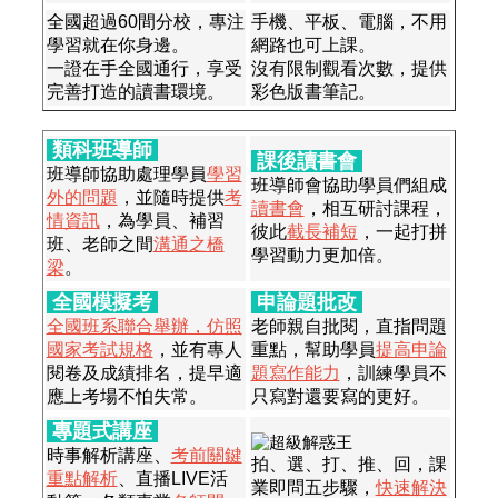
全國超過60間分校，專注
手機、平板、電腦，不用
學習就在你身邊。
網路也可上課。
一證在手全國通行，享受
沒有限制觀看次數，提供
完善打造的讀書環境。
彩色版書筆記。
類科班導師
課後讀書會
班導師協助處理學員
學習
班導師會協助學員們組成
外的問題
，並隨時提供
考
讀書會
，相互研討課程，
情資訊
，為學員、補習
彼此
截長補短
，一起打拼
班、老師之間
溝通之橋
學習動力更加倍。
梁
。
全國模擬考
申論題批改
全國班系聯合舉辦，仿照
老師親自批閱，直指問題
國家考試規格
，並有專人
重點，幫助學員
提高申論
閱卷及成績排名，提早適
題寫作能力
，訓練學員不
應上考場不怕失常。
只寫對還要寫的更好。
專題式講座
時事解析講座、
考前關鍵
拍、選、打、推、回，課
重點解析
、直播LIVE活
業即問五步驟，
快速解決