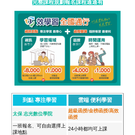
完整課程規劃報名課程通通有
到點 專注學習
雲端 便利學習
超級函授/金榜函授/高效
太保 志光數位
學院
函授
一班報名、可自由選擇上
24小時都均可上課
課地點