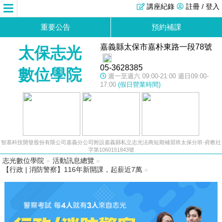
講座紀錄
註冊 / 登入
重要公告
預約補課
嘉義縣太保市嘉朴東路一段78號
太保志光
05-3628385
數位學院
週一至週六 09:00-21:00 週日09:00-
17:00
(假日營業時間)
智基科技開發股份有限公司嘉義分公司附設嘉義縣私立志光法商短期補習班太保分班-府教社
字第1060151843號
志光數位學院
»
活動訊息總覽
»
【行政 | 消防警察】116年新開課，起薪近7萬
»