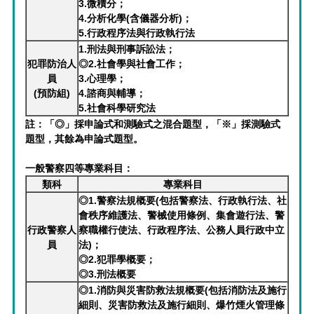
3.微積分；
4.分析化學(含儀器分析)；
5.行政程序法與行政執行法
1.刑法與刑事訴訟法；
犯罪防治人
◎2.社會學與社會工作；
員
3.心理學；
(預防組)
4.諮商與輔導；
5.社會科學研究法
註：「◎」採申論式和測驗式之混合題型，「※」採測驗式
題型，其餘為申論式題型。
一般警察
四等
專業科目：
類科
專業科目
◎1.警察法規概要(包括警察法、行政執行法、社
會秩序維護法、警械使用條例、集會遊行法、警
行政警察人
察職權行使法、行政程序法、公務人員行政中立
員
法)；
◎2.犯罪學概要；
◎3.刑法概要
◎1.消防與災害防救法規概要(包括消防法及施行
細則、災害防救法及施行細則、爆竹煙火管理條