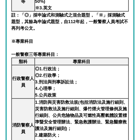
等
50%)
※3.英文
註：「◎」採申論式和測驗式之混合題型，「※」採測驗式
題型，其餘為申論式題型，自112年起，一般警察人員考試不
再列考公文。
※專業科目
一般警察
三等
專業科目：
類科
專業科目
◎1.行政法；
◎2.行政學；
行政警察人
3.刑法與刑事訴訟法；
員
4.心理學；
5.公共政策
1.消防與災害防救法規(包括消防法及施行細則、
災害防救法及施行細則、爆竹煙火管理條例及施
行細則、公共危險物品及可燃性高壓氣體設置標
準暨安全管理辦法、緊急救護辦法、緊急醫療救
消防警察人
護法及施行細則)；
員
2.建築防火；