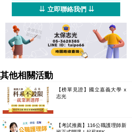
⇊
⇊
立即聯絡我們
其他相關活動
【榜單見證】國立嘉義大學 x
志光
【考試推薦】116公職護理師新