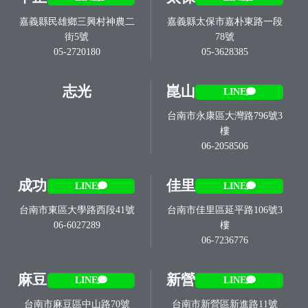
嘉義縣民雄鄉三興村神農二
嘉義縣太保市嘉朴東路一段
街5號
78號
05-2720180
05-3628385
志光
崑山
LINE
台南市永康區大灣路796號3
樓
06-2058506
成功
佳里
LINE
LINE
台南市東區大學路西段41號
台南市佳里區延平路106號3
06-6027289
樓
06-7236776
麻豆
新營
LINE
LINE
台南市麻豆區中山路70號
台南市新營區新進路11號