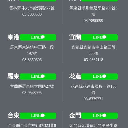
雲林縣斗六市龍潭路5-7號
屏東縣潮州鎮延平路206號3
05-7003580
樓
08-7890099
東港
宜蘭
LINE
LINE
屏東縣東港鎮中正路一段
宜蘭縣宜蘭市中山路三段
197號
220號
08-8350606
03-9367118
羅東
花蓮
LINE
LINE
宜蘭縣羅東鎮大同路27號
花蓮縣花蓮市國聯一路133
03-9548995
號
03-8339231
台東
金門
LINE
LINE
台東縣台東市中山路323巷8
金門縣金城鎮北門里民生路