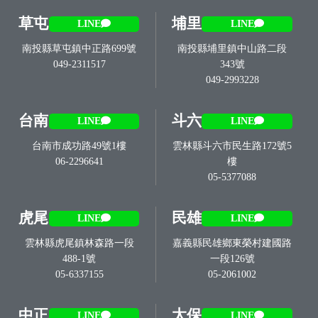
草屯
埔里
LINE
LINE
南投縣草屯鎮中正路699號
南投縣埔里鎮中山路二段
049-2311517
343號
049-2993228
台南
斗六
LINE
LINE
台南市成功路49號1樓
雲林縣斗六市民生路172號5
06-2296641
樓
05-5377088
虎尾
民雄
LINE
LINE
雲林縣虎尾鎮林森路一段
嘉義縣民雄鄉東榮村建國路
488-1號
一段126號
05-6337155
05-2061002
中正
太保
LINE
LINE