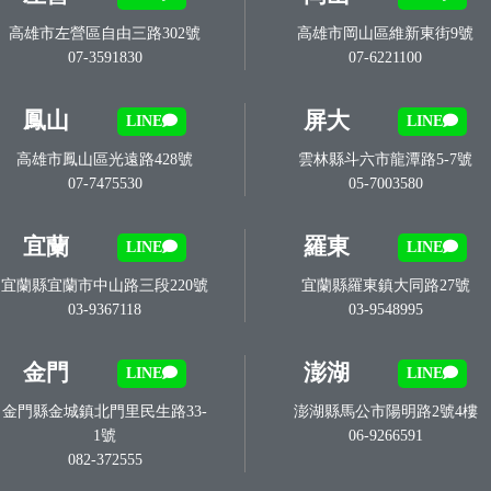
高雄市左營區自由三路302號
高雄市岡山區維新東街9號
07-3591830
07-6221100
鳳山
屏大
LINE
LINE
高雄市鳳山區光遠路428號
雲林縣斗六市龍潭路5-7號
07-7475530
05-7003580
宜蘭
羅東
LINE
LINE
宜蘭縣宜蘭市中山路三段220號
宜蘭縣羅東鎮大同路27號
03-9367118
03-9548995
金門
澎湖
LINE
LINE
金門縣金城鎮北門里民生路33-
澎湖縣馬公市陽明路2號4樓
1號
06-9266591
082-372555