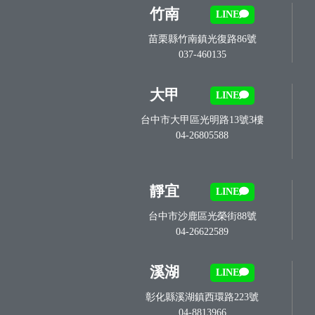
竹南
LINE
苗栗縣竹南鎮光復路86號
037-460135
大甲
LINE
台中市大甲區光明路13號3樓
04-26805588
靜宜
LINE
台中市沙鹿區光榮街88號
04-26622589
溪湖
LINE
彰化縣溪湖鎮西環路223號
04-8813966