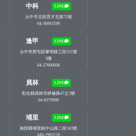
中科
LINE
台中市北區育才北路72號
04-36093599
逢甲
LINE
台中市西屯區黎明路三段321號
3樓
04-27060608
員林
LINE
彰化縣員林市靜修路47之3號
04-8379900
埔里
LINE
南投縣埔里鎮中山路二段343號
049-2993228