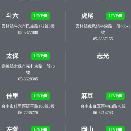
斗六
虎尾
LINE
LINE
雲林縣斗六市民生路172號5樓
雲林縣虎尾鎮林森路一段488-1
05-5377088
號
05-6337155
太保
志光
LINE
嘉義縣太保市嘉朴東路一段78
號
05-3628385
佳里
麻豆
LINE
LINE
台南市佳里區延平路106號3樓
台南市麻豆區中山路70號
06-7236776
06-5714753
左營
岡山
LINE
LINE