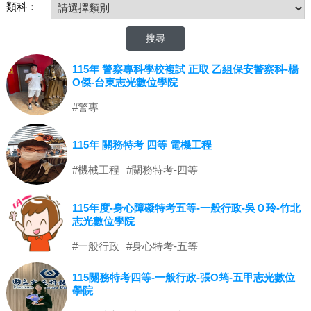
類科：
115年 警察專科學校複試 正取 乙組保安警察科-楊
O傑-台東志光數位學院
#警專
115年 關務特考 四等 電機工程
#機械工程
#關務特考-四等
115年度-身心障礙特考五等-一般行政-吳Ｏ玲-竹北
志光數位學院
#一般行政
#身心特考-五等
115關務特考四等-一般行政-張O筠-五甲志光數位
學院