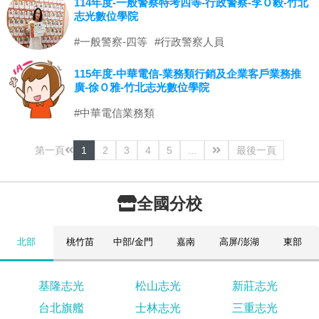
114年度-一般警察特考四等-行政警察-李Ｏ毅-竹北
志光數位學院
#一般警察-四等
#行政警察人員
115年度-中華電信-業務類行銷及企業客戶業務推
廣-徐Ｏ雅-竹北志光數位學院
#中華電信業務類
第一頁
1
2
3
4
5
...
最後一頁
全國分校
北部
桃竹苗
中部/金門
嘉南
高屏/澎湖
東部
基隆志光
松山志光
新莊志光
台北旗艦
士林志光
三重志光