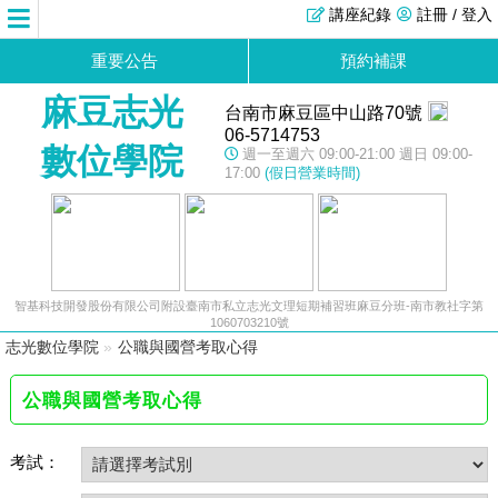
講座紀錄
註冊 / 登入
重要公告
預約補課
麻豆志光
台南市麻豆區中山路70號
06-5714753
數位學院
週一至週六 09:00-21:00 週日 09:00-
17:00
(假日營業時間)
智基科技開發股份有限公司附設臺南市私立志光文理短期補習班麻豆分班-南市教社字第
1060703210號
志光數位學院
»
公職與國營考取心得
公職與國營考取心得
考試：