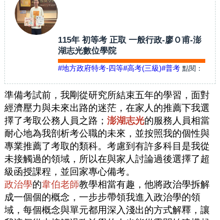
115年 初等考 正取 一般行政-廖Ｏ甫-澎
湖志光數位學院
#地方政府特考-四等
#高考(三級)
#普考
點閱：
準備考試前，我剛從研究所結束五年的學習，面對
經濟壓力與未來出路的迷茫，在家人的推薦下我選
擇了考取公務人員之路；
澎湖志光
的服務人員相當
耐心地為我剖析考公職的未來，並按照我的個性與
專業推薦了考取的類科。考慮到有許多科目是我從
未接觸過的領域，所以在與家人討論過後選擇了超
級函授課程，並回家專心備考。
政治學
的
韋伯老師
教學相當有趣，他將政治學拆解
成一個個的概念，一步步帶領我進入政治學的領
域，每個概念與單元都用深入淺出的方式解釋，讓