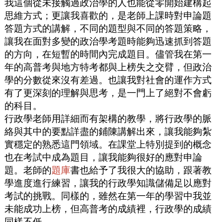
我這個從未接觸過政治學的人也能從零開始建構起
思維方式；更讓我喜歡的，是老師上課時對申論題
答題方式的講解，不同的題型與不同的答題策略，
讓我在面對多變的政治學考題時能夠迅速抓到答題
的方向，在短暫的時間內完成題目。儘管我在第一
年的高普考與地方特考都與上榜失之交臂，但政治
學的分數從來沒有差過。也讓我對社會的運作方式
有了更深刻的理解與思考，是一門上了絕對不會虧
的科目。
行政學老師用詳細而有架構的教學，將行政學的脈
絡與其中的要點詳盡的鋪陳講解出來，讓我能夠紮
實穩定的熟悉這門領域。在課堂上特別提到的概念
也在考試中成為題目，讓我能夠很好的應對申論
題。老師的
題庫
書也給予了我很大的協助，跟著教
學進度進行練習，讓我的行政學知識儲備足以應對
考試的挑戰。同樣的，雖然在第一年的學習中我並
未能成功上榜，但高普考的成績裡，行政學的成績
同樣不低。