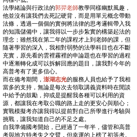
法學緒論與行政法的
郭羿老師
教學同樣幽默風趣，
他並沒有讓我們去死記硬背，而是用單元概念帶動
法條，透過一個個的實例將法律的思考邏輯帶入我
的知識儲備中，讓我得以一步步紮實的構築起法的
理念；雖然我在第二年的課程才上到老師的課，但
隨著學習的深入，我相對弱勢的法學科目也在不斷
充實，原先看的雲裡霧裡的申論題也在學習的過程
中逐漸轉化成可以拆解回應的題目，讓我對今年的
高普考有了更多信心。
而在備考期間，
澎湖志光
的服務人員也給予了我相
當多的支持，無論是每次去領取講義資料時在閒談
中給予的鼓勵，抑或是提醒我各種可以利用的資
源，都讓我在考取公職的路上走的更安心與順心；
實戰模擬考亦讓我得以提前對自己所學進行考驗與
挑戰，讓我知道自己的不足之處。
自我準備國考開始，已經過了一年半，儘管和高普
考與地方特考失之交臂，但幸運的上榜了初等考。