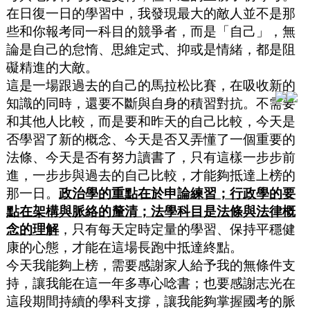
在日復一日的學習中，我發現最大的敵人並不是那
些和你報考同一科目的競爭者，而是「自己」，無
論是自己的怠惰、思維定式、抑或是情緒，都是阻
礙精進的大敵。
這是一場跟過去的自己的馬拉松比賽，在吸收新的
知識的同時，還要不斷與自身的積習對抗。不需要
和其他人比較，而是要和昨天的自己比較，今天是
否學習了新的概念、今天是否又弄懂了一個重要的
法條、今天是否有努力讀書了，只有這樣一步步前
進，一步步與過去的自己比較，才能夠抵達上榜的
那一日。
政治學的重點在於申論練習；行政學的要
點在架構與脈絡的釐清；法學科目是法條與法律概
念的理解
，只有每天定時定量的學習、保持平穩健
康的心態，才能在這場長跑中抵達終點。
今天我能夠上榜，需要感謝家人給予我的無條件支
持，讓我能在這一年多專心唸書；也要感謝志光在
這段期間持續的學科支撐，讓我能夠掌握國考的脈