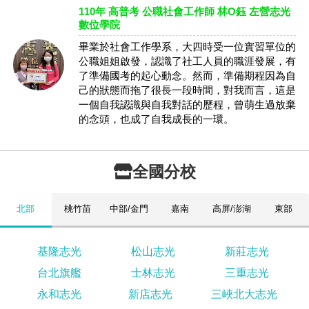
110年 高普考 公職社會工作師 林O鈺 左營志光
數位學院
畢業於社會工作學系，大四時受一位實習單位的
公職姐姐啟發，認識了社工人員的職涯發展，有
了準備國考的起心動念。然而，準備期程因為自
己的狀態而拖了很長一段時間，對我而言，這是
一個自我認識與自我對話的歷程，曾萌生過放棄
的念頭，也成了自我成長的一環。
全國分校
北部
桃竹苗
中部/金門
嘉南
高屏/澎湖
東部
基隆志光
松山志光
新莊志光
台北旗艦
士林志光
三重志光
永和志光
新店志光
三峽北大志光