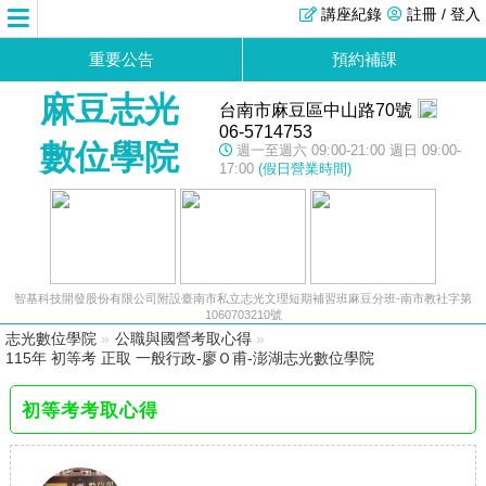
講座紀錄
註冊 / 登入
重要公告
預約補課
麻豆志光
台南市麻豆區中山路70號
06-5714753
數位學院
週一至週六 09:00-21:00 週日 09:00-
17:00
(假日營業時間)
智基科技開發股份有限公司附設臺南市私立志光文理短期補習班麻豆分班-南市教社字第
1060703210號
志光數位學院
»
公職與國營考取心得
»
115年 初等考 正取 一般行政-廖Ｏ甫-澎湖志光數位學院
初等考考取心得