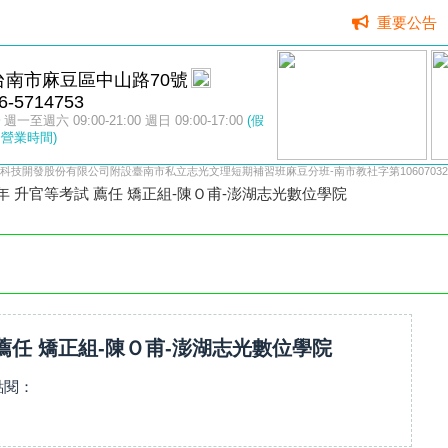
重要公告
台南市麻豆區中山路70號
6-5714753
週一至週六 09:00-21:00 週日 09:00-17:00
(假
營業時間)
科技開發股份有限公司附設臺南市私立志光文理短期補習班麻豆分班-南市教社字第10607032
4年 升官等考試 薦任 矯正組-陳Ｏ甫-澎湖志光數位學院
 薦任 矯正組-陳Ｏ甫-澎湖志光數位學院
點閱：