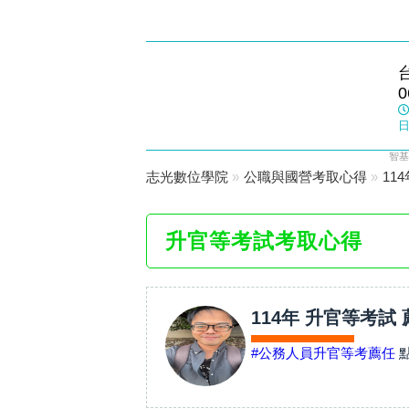
麻豆志光
0
數位學院
日
智基
志光數位學院
»
公職與國營考取心得
»
11
升官等考試考取心得
114年 升官等考試
#公務人員升官等考薦任