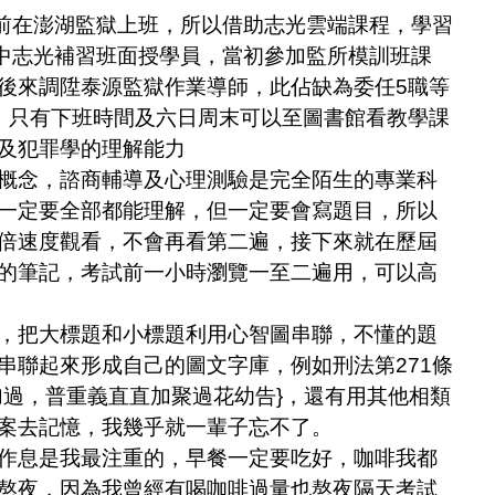
前在澎湖監獄上班，所以借助志光雲端課程，學習
中志光補習班面授學員，當初參加監所模訓班課
後來調陞泰源監獄作業導師，此佔缺為委任
5
職等
，只有下班時間及六日周末可以至圖書館看教學課
及犯罪學的理解能力
概念，諮商輔導及心理測驗是完全陌生的專業科
一定要全部都能理解，但一定要會寫題目，所以
倍速度觀看，不會再看第二遍，接下來就在歷屆
的筆記，考試前一小時瀏覽一至二遍用，可以高
把大標題和小標題利用心智圖串聯，不懂的題
串聯起來形成自己的圖文字庫，例如刑法第
271
條
加過，普重義直直加聚過花幼告
}
，還有用其他相類
案去記憶，我幾乎就一輩子忘不了。
息是我最注重的，早餐一定要吃好，咖啡我都
熬夜，因為我曾經有喝咖啡過量也熬夜隔天考試