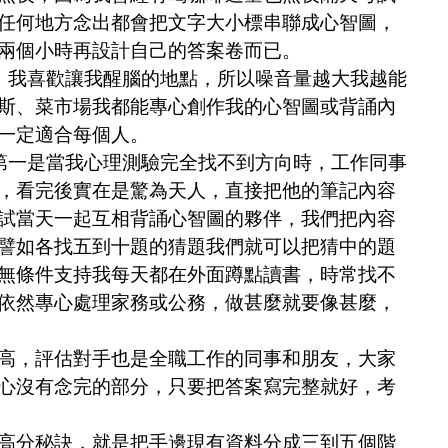
任何地方念出都會把文字大小標串聯成心智圖，
兩個小時再設計自己的答案卷而已。
，我喜歡讓我醒腦的地點，所以噪音量越大我越能
斯、菜市場我都能專心創作我的心智圖或背誦內
一定適合每個人。
第一是當我心理測驗完全找不到方向時，工作同事
，看完後實在是驚為天人，直接把他的筆記內容
試當天一起互相背誦心智圖的夥伴，我們把內容
譬如各找五到十題的猜題我們就可以把猜中的題
無條件支持我每天都在外面蹲點讀書，時常找不
依然專心處理家務或公務，做甚麼就要像甚麼，
，評估對手也是全職工作的同事和朋友，大家
心沒有念完的部分，只要把答案寫完整就好，考
分秘訣，就是把手邊現有資料分成三到五個階