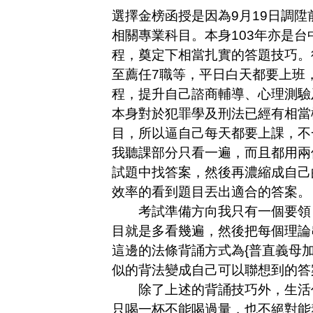
選擇金榜函授是因為
9
月
19
日調陞
相關專業科目。本身
103
年亦是台
程，奠定下相當扎實的答題技巧。
至薦任
7
職等，平日白天都要上班
程，提升自己諮商輔導、心理測驗
本身對於犯罪學及刑法已經有相當
目，所以逼自己每天都要上課，不
我聽課部分只看一遍，而且都用兩
試題中找答案，然後再濃縮成自己
效率的看到題目丟出適合的答案。
考試準備方向我只有一個要領，
目就是多看幾遍，然後把每個理論
這邊的法條背誦方式為
{
普直義母
似的背法變成自己可以聯想到的答
除了上述的背誦技巧外，生活作
只喝一杯不能喝過量，也不絕對能