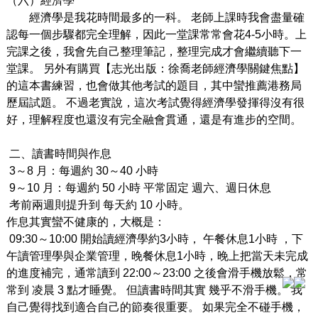
（六）經濟學
經濟學是我花時間最多的
⼀
科。
老師上課時我會盡量確
認每
⼀
個步驟都完全理解，因此
⼀
堂課常常會花4-5小時。上
完課之後，我會先自己
整理筆記，整理完成才會繼續聽下
⼀
堂課。
另外有購買【志光出版：徐喬老師經濟學關鍵焦點】
的這本書練習，也會做其他考試的題
目
，其中蠻推薦
港務局
歷屆試題。 不過老實說，這次考試覺得經濟學發揮得沒有很
好，理解程度也還沒有完全融會貫通，還是有進步的空間。
二、讀書時間與作息
3
～8
⽉
：每週約
30
～40
小
時
9
～10
⽉
：每週約
50
⼩
時
平常固定 週六、週
日
休息
考前兩週則提升到 每天約 10
⼩
時。
作息其實蠻不健康的，
大
概是：
09:30
～10:00 開始讀經濟學約3小
時
，
午餐休息1小
時
，
下
午讀管理學與企業管理
，
晚餐休息1小
時
，
晚上把當天未完成
的進度補完，通常讀到 22:00～23:00 之後會滑
⼿
機放鬆，常
常到
凌晨 3 點才睡覺。 但讀書時間其實 幾乎不滑手
機。
我
自己
覺得找到
適合
自己
的節奏很重要。
如果完全不碰
⼿
機，