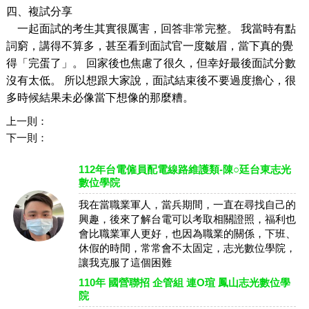
四、複試分享
⼀
起
面
試的考
生
其實很厲害，回答非常完整。
我當時有點
詞窮，講得不算多，甚
至
看到
面
試官
⼀
度皺眉，當下真的覺
得「完蛋了」。
回家後也焦慮了很久，但幸好最後面
試分數
沒有太低。
所以想跟
⼤
家說，
面
試結束後不要過度擔
心
，很
多時候結果未必像當下想像的那麼糟
。
上一則：
下一則：
112年台電僱員配電線路維護類-陳○廷台東志光
數位學院
我在當職業軍人，當兵期間，一直在尋找自己的
興趣，後來了解台電可以考取相關證照，福利也
會比職業軍人更好，也因為職業的關係，下班、
休假的時間，常常會不太固定，志光數位學院，
讓我克服了這個困難
110年 國營聯招 企管組 連O瑄 鳳山志光數位學
院