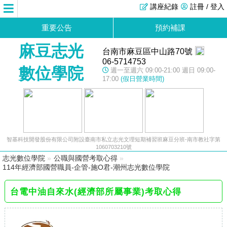
講座紀錄
註冊 / 登入
重要公告
預約補課
麻豆志光
台南市麻豆區中山路70號
06-5714753
數位學院
週一至週六 09:00-21:00 週日 09:00-
17:00
(假日營業時間)
智基科技開發股份有限公司附設臺南市私立志光文理短期補習班麻豆分班-南市教社字第
1060703210號
志光數位學院
»
公職與國營考取心得
»
114年經濟部國營職員-企管-施O君-潮州志光數位學院
台電中油自來水(經濟部所屬事業)考取心得