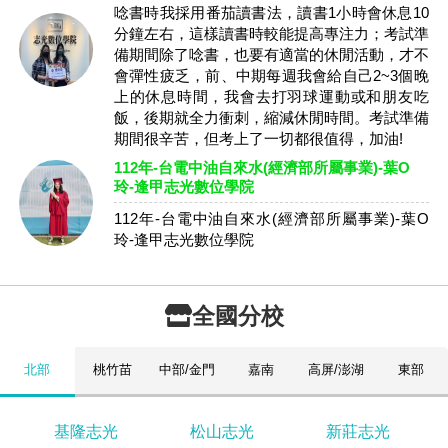
唸書時我採用番茄讀書法，讀書1小時會休息10
分鐘左右，這樣讀書時較能提高專注力；考試準
備期間除了唸書，也要有適當的休閒活動，才不
會彈性疲乏，前、中期每週我會給自己2~3個晚
上的休息時間，我會去打羽球運動或和朋友吃
飯，後期就全力衝刺，縮減休閒時間。考試準備
期間很辛苦，但考上了一切都很值得，加油!
112年-台電中油自來水(經濟部所屬事業)-葉O
玲-逢甲志光數位學院
112年-台電中油自來水(經濟部所屬事業)-葉O
玲-逢甲志光數位學院
全國分校
北部
桃竹苗
中部/金門
嘉南
高屏/澎湖
東部
基隆志光
松山志光
新莊志光