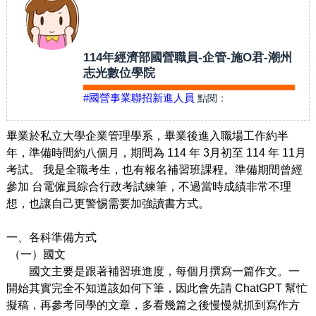
114年經濟部國營職員-企管-施O君-潮州
志光數位學院
#國營事業聯招新進人員
點閱：
畢業於私立
⼤
學企業管理學系，畢業後進入職場
⼯
作約半
年，
準備時間約八個月
，期間為
114
年 3月初
至
114
年 11月
考試。
我是全職考
⽣
，也有報名補習班課程。準備期間曾經
參加
台電僱員綜合
行
政考試練筆，不
過當時成績非常不理
想，也讓
自己
更警惕需要加強讀書
方
式。
一、各科準備
方
式
（
⼀
）國
文
國文
主要是跟著補習班進度，每個
月
撰寫
⼀
篇作
文
。
⼀
開始
其實完全不知道該如何下筆，因此會先請 ChatGPT 幫忙
擬稿，再參考同學的
⽂
章，
多看幾篇之後慢慢就抓到寫作
⽅