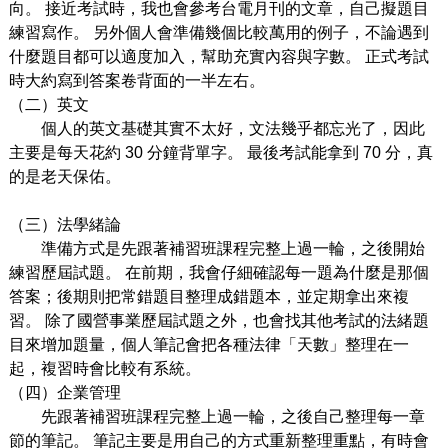
向。
接近考試時，我也會參考台電
月
刊
的
文
章，
自己
擬題
目
練習寫作。
另外個人
會準備幾個比較
萬用的例子
，不論遇到
什麼題
⽬
都可以適度加入，幫助充實內容
與字數。
正式考試
時
大
約寫到
答案卷背
面
的
⼀
半左右。
（
⼆
）英文
個
⼈
的英
文
基礎其實不太好，
文
法幾乎都忘光了，因此
主要是
每天花約 30 分鐘背單字。 最後考試能拿到 70 分，真
的是老天保佑。
（三）法學緒論
準備
⽅
式是先
跟著補習班課程完整上過
⼀
輪，之後開始
練習歷屆試題。
在前期，我會仔細確認每
⼀
題為什麼是那個
答案；
後期則把常錯題
目
整理成錯題本，並定期拿出來複
習。
除了國營事業歷屆試題之外，也會找其他考試的法緒題
目
來增加題量，
個人
筆記會把各種法律「天數」整理在
⼀
起，複習時會比較有系統。
（四）企業管理
先跟著補習班課程完整上過
⼀
輪，之後
自己
整理
每
⼀
章
節的筆記。
筆記主要是
用自己
的
方式
重新整理重點，有時會