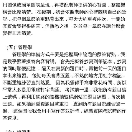
用
圖像或簡單圖表呈現，再搭配老師提供
的心
智圖，整體架
構會比較清楚。
在後期，我會依照老師的
心
智圖與
自己
的筆
記，把每個章節的重點背出來，每天
大
約重複
兩次
。
⼀
開始
其實會覺得很痛苦，但熟悉之後，對於每
⼀
章節在講什麼會
變得非常清楚。
（五）管理學
管理學的準備
方
式主要是
把歷屆申論題的擬答背熟，我
是幾乎照著擬答內容背誦。 會先把擬答抄寫到筆記本，抄寫
的同時順便記憶； 隔天在寫新的題
目
時，再把前
⼀
天的題
目
拿出來複習。
後期每天會背五題，不熟的地
方用
紅字標記，
不斷重複練習直到熟悉。
因為我覺得
手
寫非常花時間，所以
平常
大
多
是用
電腦打字背誦。
考試前
⼀
週，我把所有題
目
編
上號碼，再利
用
網路的
隨機抽號碼網站抽題
目
練習，每次抽
三題。如果抽到重複題
目
就重抽，直到所有題
目
都練習過
⼀
遍。
這個階段我會用手
寫作答並計時，練習實際考試時的作
答速度。