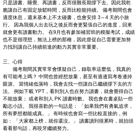
只是讀書、睡覺、再讀書，反
⽽
很難長期撐下去。因此我乾
脆讓
自己
有固定放鬆時間，反
而
比較能持續。
備考期間也會
適度休息，週末基本上不太碰書，也會安排 3～4 天的
⼩
旅
⾏
。
因為我個
人
出去玩之後反
而
會更緊張
自己
的進度
，回來
就會更有讀書動
力
。
在9月
也有參加補習班的模擬考試，成績
也不是很理想，無法上榜的那種，因此督促
自己
需
要更加努
力找到讓
自己
持續前進的動
力
其實非常重要。
三、
⼼
得
備考期間其實常常會懷疑
自己
，
錄取率這麼低，我真的
有可能考上嗎？ 中間也曾經想放棄，甚
至
有過
邊寫考卷邊掉
眼淚。 當情緒低落時，我會去找
⼀
些
讓
自己
繼續撐下去的
方
法。
例如下載 YPT，看到別
人
也在努
力
讀書，就會覺得
自己
不能放棄；
或者和別
⼈
PK
讀書時數。 我也會在書桌貼
⼀
些
勵志
小
語。
我很喜歡的
⼀
句話是：
「如果我們有勇氣追求，
所有夢想都能成真。」 有時候也會寫
⼀
些比較直接的，例
如：
「
⼤
家都上榜，就你還沒。」
讀書讀到很累時，就抬頭
看看那句話，再咬牙繼續努
力
。