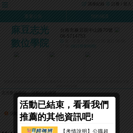
講座紀錄
註冊 / 登入
重要公告
預約補課
麻豆志光
台南市麻豆區中山路70號
06-5714753
數位學院
週一至週六 09:00-21:00 週日 09:00-
17:00
(假日營業時間)
智基科技開發股份有限公司附設臺南市私立志光文理短期補習班麻豆分班-南市教社字第
1060703210號
志光數位學院
»
活動訊息總覽
»
»
活動已結束，看看我們
活動摘要：
推薦的其他資訊吧!
【考情說明】公職超