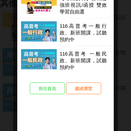
其他相關活動
強班視訊/函授 雙效
學習自由選
【考情說明】公職超強班視訊/
函授 雙效學習自由選
116高普考一般行
政、新班開課，試聽
預約中
116高普考一般行政、新班開
116高普考 一般民
課，試聽預約中
政、新班開課，試聽
預約中
116高普考 一般民政、新班開
前往首頁
繼續瀏覽
課，試聽預約中
全國分校