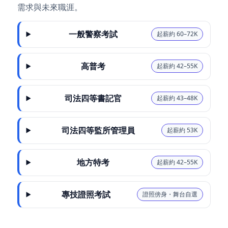
需求與未來職涯。
一般警察考試
起薪約 60–72K
高普考
起薪約 42–55K
司法四等書記官
起薪約 43–48K
司法四等監所管理員
起薪約 53K
地方特考
起薪約 42–55K
專技證照考試
證照傍身・舞台自選