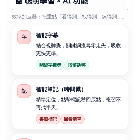
🤖 聰明學習 × AI 功能
效率加速器：把重點「看得到、找得到、練得到」。
智能字幕
字
結合視聽覺，關鍵詞搜尋零走失，吸收
更快更準。
關鍵字搜尋
段落跳轉
智能筆記（時間戳）
記
精準定位；點擊標記秒回原點，複習不
再找半天。
書籤標記
回看清單