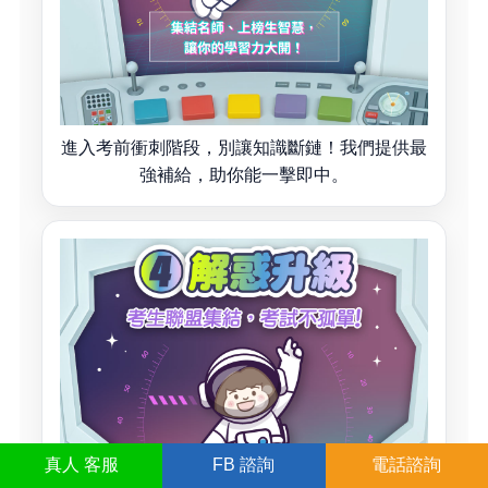
進入考前衝刺階段，別讓知識斷鏈！我們提供最
強補給，助你能一擊即中。
真人
客服
FB
諮詢
電話諮詢