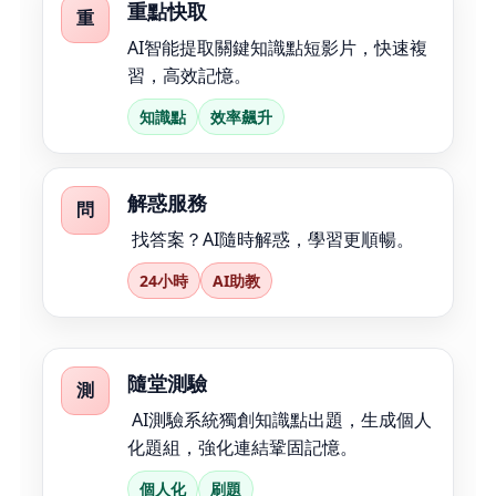
重點快取
重
AI智能提取關鍵知識點短影片，快速複
習，高效記憶。
知識點
效率飆升
解惑服務
問
找答案？AI隨時解惑，學習更順暢。
24小時
AI助教
隨堂測驗
測
AI測驗系統獨創知識點出題，生成個人
化題組，強化連結鞏固記憶。
個人化
刷題