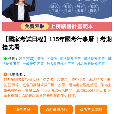
【國家考試日程】115年國考行事曆｜考期
搶先看
標籤：
高考(三級)
普考
初等考
司法特考-三等
司法特考-四等
司
法特考-五等
一般警察-四等
地方政府特考-三等
地方政府特考-四等
活動摘要：
115 年國考時程懶人包：初等考、高普考、警察特考、地方特考、專
技 證照等，報名日期與筆試日期一次看，附備考資源總整理。準備上
榜先看時程！彙整 115 年各大考試報名區間、筆試/口試/體測日 期與
重要檔期，協助規劃讀書節奏與報名優先順序。
115年考試
如何選擇考試
國考常見問題