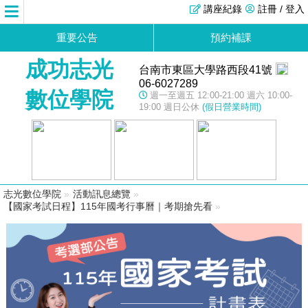
講座紀錄
註冊 / 登入
重要公告
預約補課
成功志光
台南市東區大學路西段41號
06-6027289
數位學院
週一至週五 12:00-21:00 週六 10:00-
19:00 週日公休
(假日營業時間)
志光數位學院
»
活動訊息總覽
»
【國家考試日程】115年國考行事曆｜考期搶先看
»