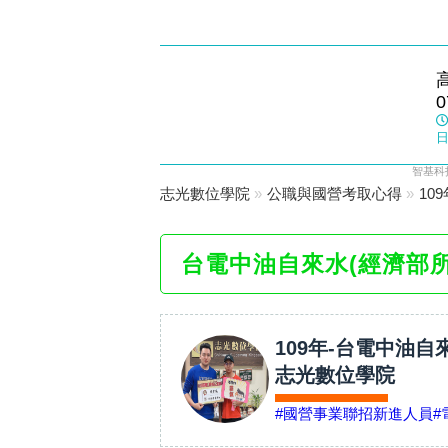
鳳山志光
0
數位學院
日
智基科
志光數位學院
»
公職與國營考取心得
»
10
台電中油自來水(經濟部
109年-台電中油自
志光數位學院
#國營事業聯招新進人員
#