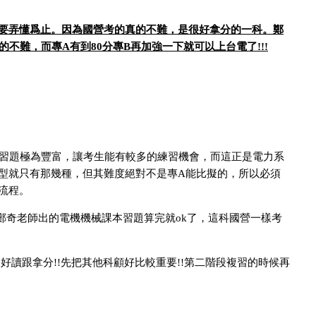
要弄懂爲止。因為國營考的真的不難，是很好拿分的一科。鄭
的不難，而專
有到
分專
再加強一下就可以上台電了
A
80
B
!!!
與習題極為豐富，讓考生能有較多的練習機會，而這正是電力系
型就只有那幾種，但其難度絕對不是專
能比擬的，所以必須
A
流程。
鄭奇老師出的電機機械課本習題算完就
了，這科國營一樣考
ok
麼好讀跟拿分
先把其他科顧好比較重要
第二階段複習的時候再
!!
!!