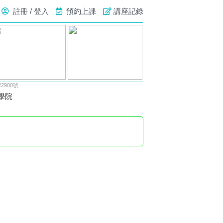
註冊 / 登入
預約上課
講座記錄
900號
學院