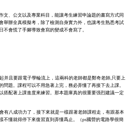
作文、公文以及專業科目，能讓考生練習申論題的書寫方式同
會舉辦全真模擬考，除了檢測自身實力外，也讓考生熟悉考試
日不會慌了手腳導致會寫的變成不會寫了。
起并且要跟電子學輪流上，這兩科的老師都是鄭奇老師
只要上
,
的問題。課程可以不用急著上完，務必弄懂了再接下去上課。
以搭配著上課進度來練習。那本題庫真的很重要强烈建議一定
就會有八成功力了，接下來就是一樣跟著老師課程走，有跟基本
樣不懂就得停下來復習直到弄懂爲止。（
國營的電路學很簡
ps