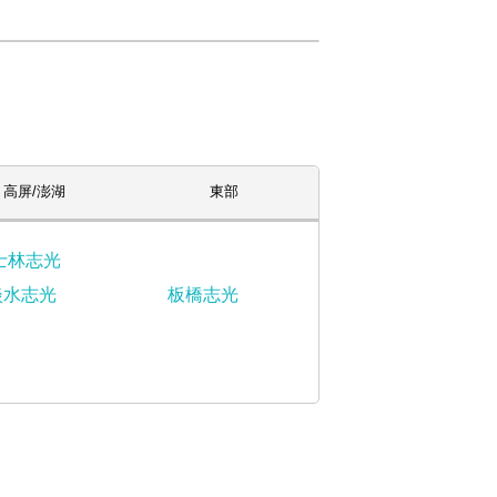
高屏/澎湖
東部
士林志光
淡水志光
板橋志光