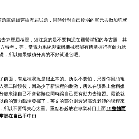
類題庫偶爾穿插歷屆試題，同時針對自己較弱的單元去做加強就
始去算歷屆考題，須注意的是不要拘泥在國營聯招的考古題，其
地方特考…等，當電力系統與電機機械都能有所掌握行有餘力就
礎，所以如果微積分真的不好就送它吧。
了前面，有這種狀況是很正常的。所以不要怕，只要你回頭複
入第二階段後，因為少了新課程的刺激，所以在讀書上會稍嫌
分數來讓自己不會鬆懈也同時讓自己更有動力去複習。最後就
以前的實力臨場發揮了，英文的部分則透過高逸老師的課程來
，所以不要得失心太重。重點務必放在專業科目上面
整體而
!!!
掌握在自己手中
!!!