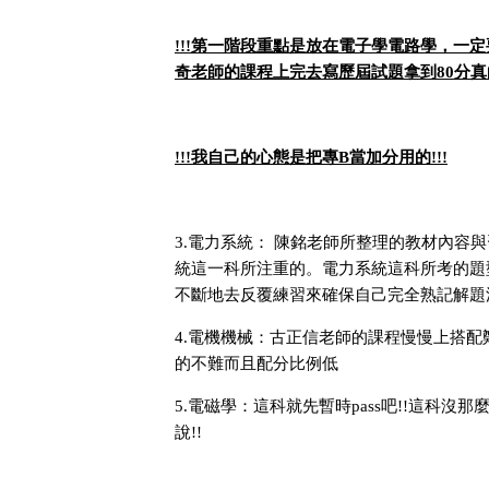
第一階段重點是放在電子學電路學，一定
!!!
奇老師的課程上完去寫歷屆試題拿到
分真
80
我自己的心態是把專
當加分用的
!!!
B
!!!
電力系統： 陳銘老師所整理的教材內容
3.
統這一科所注重的。電力系統這科所考的題
不斷地去反覆練習來確保自己完全熟記解題
電機機械：古正信老師的課程慢慢上搭配
4.
的不難而且配分比例低
電磁學：這科就先暫時
吧
這科沒那
5.
pass
!!
說
!!