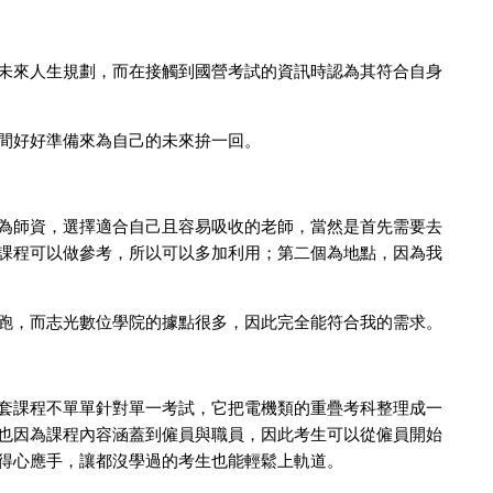
未來人生規劃，而在接觸到國營考試的資訊時認為其符合自身
間好好準備來為自己的未來拚一回。
為師資，選擇適合自己且容易吸收的老師，當然是首先需要去
課程可以做參考，所以可以多加利用；第二個為地點，因為我
跑，而志光數位學院的據點很多，因此完全能符合我的需求。
套課程不單單針對單一考試，它把電機類的重疊考科整理成一
也因為課程內容涵蓋到僱員與職員，因此考生可以從僱員開始
得心應手，讓都沒學過的考生也能輕鬆上軌道。