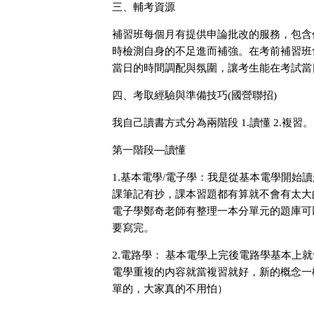
三、輔考資源
補習班每個
有提供申論批改的服務，包含
月
時檢測自身的不足進而補強。在考前補習班
當日的時間調配與氛圍，讓考生能在考試當
四、考取經驗與準備技巧
國營聯招
(
)
我自己讀書方式分為兩階段
讀懂
複習
1.
2.
。
第一階段—讀懂
基本電學
電子學：我是從基本電學開始讀
1.
/
課筆記有抄，課本習題都有算就不會有太大
電子學鄭奇老師有整理一本分單元的題庫可
要寫完。
電路學： 基本電學上完後電路學基本上
2.
電學重複的内容就當複習就好，新的概念一
單的，大家真的不用怕）