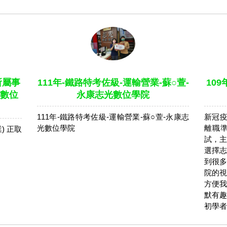
所屬事
111年-鐵路特考佐級-運輸營業-蘇○萱-
10
光數位
永康志光數位學院
111年-鐵路特考佐級-運輸營業-蘇○萱-永康志
新冠疫
光數位學院
離職
) 正取
試，主
選擇志
到很多
院的視
方便我
默有趣
初學者