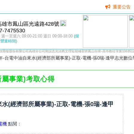
重要公告
高雄市鳳山區光遠路428號
7-7475530
週一至週六 09:00-21:00 週日 09:00-18:00
(假
營業時間)
技開發股份有限公司高雄分公司附設志光法商文理短期補習班鳳山分班-高市教社字第10635122
9年-台電中油自來水(經濟部所屬事業)-正取-電機-張0瑞-逢甲志光數位
所屬事業)考取心得
來水(經濟部所屬事業)-正取-電機-張0瑞-逢甲
電機
點閱：