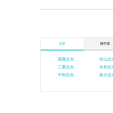
北部
桃竹苗
基隆志光
松山志
三重志光
永和志
中和志光
政大志