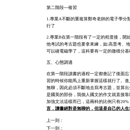
第二階段—複習
專業
不斷的重複算鄭奇老師的電子學分
1.
A
行了
專業
在第一階段有了一定的程度後，開
2.
B
他考試的考古題也要拿來練，如
高普考、
:
可以碰電磁學了，這科要有一定的微積分基
五、心態調適
在第一階段讀書的過程一定都會記了後面忘
習的時候你能馬上重新掌握這樣就行了
進
。
無聊，因此必須不斷地去寫考古題，並算出
是國英的部份，我個人國文的作文就直接靠
加強文法這樣而已，這兩科的比例只有
20%
言，讀書絕對是無聊的，但這是自己的人生
上一則：
下一則：