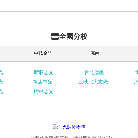
全國分校
中部/金門
嘉南
光
新莊志光
台北旗艦
光
新店志光
三峽北大志光
光
樹林志光