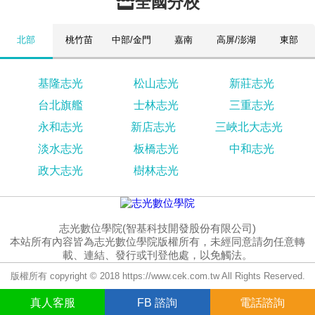
全國分校
北部
桃竹苗
中部/金門
嘉南
高屏/澎湖
東部
基隆志光
松山志光
新莊志光
台北旗艦
士林志光
三重志光
永和志光
新店志光
三峽北大志光
淡水志光
板橋志光
中和志光
政大志光
樹林志光
志光數位學院(智基科技開發股份有限公司)
本站所有內容皆為志光數位學院版權所有，未經同意請勿任意轉
載、連結、發行或刊登他處，以免觸法。
版權所有 copyright © 2018 https://www.cek.com.tw All Rights Reserved.
真人
客服
FB
諮詢
電話諮詢