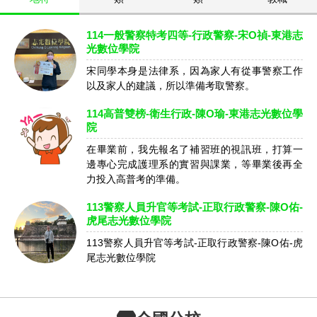
114一般警察特考四等-行政警察-宋O禎-東港志
光數位學院
宋同學本身是法律系，因為家人有從事警察工作
以及家人的建議，所以準備考取警察。
114高普雙榜-衛生行政-陳O瑜-東港志光數位學
院
在畢業前，我先報名了補習班的視訊班，打算一
邊專心完成護理系的實習與課業，等畢業後再全
力投入高普考的準備。
113警察人員升官等考試-正取行政警察-陳O佑-
虎尾志光數位學院
113警察人員升官等考試-正取行政警察-陳O佑-虎
尾志光數位學院