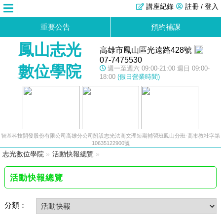
講座紀錄
註冊 / 登入
重要公告
預約補課
鳳山志光
高雄市鳳山區光遠路428號
07-7475530
數位學院
週一至週六 09:00-21:00 週日 09:00-
18:00
(假日營業時間)
智基科技開發股份有限公司高雄分公司附設志光法商文理短期補習班鳳山分班-高市教社字第
10635122900號
志光數位學院
»
活動快報總覽
»
活動快報總覽
分類：