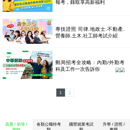
報考，錄取享高薪福利
專技證照 司律.地政士.不動產.
營養師.土木.社工師考試介紹
郵局招考全攻略：內勤/外勤考
科及工作一次告訴你
1
2
高普 / 初等 /
各類公職特考
國營就業考試
升學 / 證照 /
地特
類
類
教職