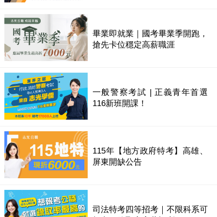
畢業即就業｜國考畢業季開跑，
搶先卡位穩定高薪職涯
一般警察考試 | 正義青年首選
116新班開課！
115年【地方政府特考】高雄、
屏東開缺公告
司法特考四等招考｜不限科系可