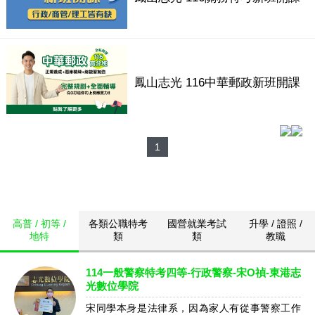
鳳山志光 116中華郵政新班開課
1
高普 / 初等 /
各類公職特考
國營就業考試
升學 / 證照 /
地特
類
類
教職
114一般警察特考四等-行政警察-宋O禎-東港志
光數位學院
宋同學本身是法律系，因為家人有從事警察工作