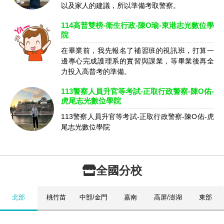
以及家人的建議，所以準備考取警察。
114高普雙榜-衛生行政-陳O瑜-東港志光數位學
院
在畢業前，我先報名了補習班的視訊班，打算一
邊專心完成護理系的實習與課業，等畢業後再全
力投入高普考的準備。
113警察人員升官等考試-正取行政警察-陳O佑-
虎尾志光數位學院
113警察人員升官等考試-正取行政警察-陳O佑-虎
尾志光數位學院
全國分校
北部
桃竹苗
中部/金門
嘉南
高屏/澎湖
東部