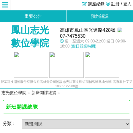
講座紀錄
註冊 / 登入
重要公告
預約補課
鳳山志光
高雄市鳳山區光遠路428號
07-7475530
數位學院
週一至週六 09:00-21:00 週日 09:00-
18:00
(假日營業時間)
智基科技開發股份有限公司高雄分公司附設志光法商文理短期補習班鳳山分班-高市教社字第
10635122900號
志光數位學院
»
新班開課總覽
»
新班開課總覽
分類：