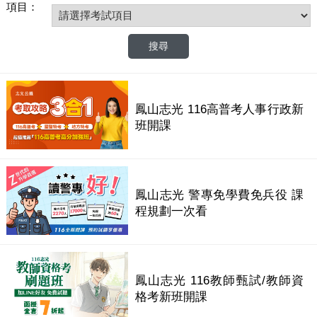
項目：
鳳山志光 116高普考人事行政新
班開課
鳳山志光 警專免學費免兵役 課
程規劃一次看
鳳山志光 116教師甄試/教師資
格考新班開課