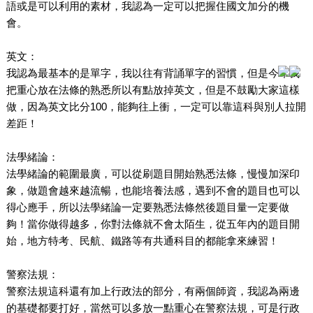
語或是可以利用的素材，我認為一定可以把握住國文加分的機
會。
英文：
我認為最基本的是單字，我以往有背誦單字的習慣，但是今年我
把重心放在法條的熟悉所以有點放掉英文，但是不鼓勵大家這樣
做，因為英文比分100，能夠往上衝，一定可以靠這科與別人拉開
差距！
法學緒論：
法學緒論的範圍最廣，可以從刷題目開始熟悉法條，慢慢加深印
象，做題會越來越流暢，也能培養法感，遇到不會的題目也可以
得心應手，所以法學緒論一定要熟悉法條然後題目量一定要做
夠！當你做得越多，你對法條就不會太陌生，從五年內的題目開
始，地方特考、民航、鐵路等有共通科目的都能拿來練習！
警察法規：
警察法規這科還有加上行政法的部分，有兩個師資，我認為兩邊
的基礎都要打好，當然可以多放一點重心在警察法規，可是行政