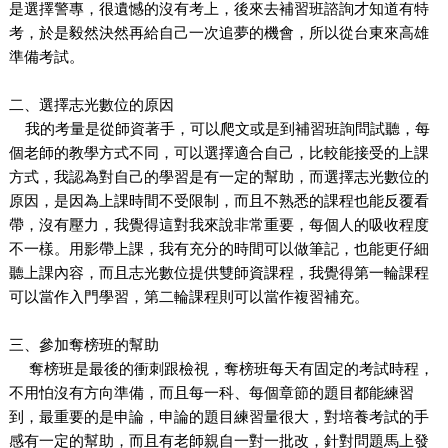
是選擇警專，很遺憾的沒有考上，後來去補習班諮詢才知道有特
考，於是毅然決然再給自己一次追夢的機會，所以從台東來高雄
準備考試。
二、選擇志光數位的原因
我的考量是從師資著手，可以爬文或是到補習班詢問試聽，每
個老師的教學方式不同，可以選擇適合自己，比較能接受的上課
方式，我認為對自己的學習是有一定的幫助，而選擇志光數位的
原因，是因為上課時間不受限制，而且不熟悉的課程也能反覆看
帶，沒有壓力，我覺得這對我來說非常重要，每個人的吸收程度
不一樣。用影帶上課，我有充分的時間可以做筆記，也能更仔細
聽上課內容，而且志光數位提供雙師資課程，我覺得第一輪課程
可以當作入門學習，第二輪課程則可以當作複習補充。
三、參加奪榜班的幫助
奪榜班是最後的衝刺跟檢視，奪榜班每天有固定的考試時程，
不用怕沒有方向準備，而且每一科、每個章節的題目都能練習
到，最重要的是申論，申論的題目練習量很大，對培養考試的手
感有一定的幫助，而且有老師親自一對一批改，針對問題馬上發