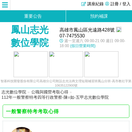
講座紀錄
註冊 / 登入
重要公告
預約補課
鳳山志光
高雄市鳳山區光遠路428號
07-7475530
數位學院
週一至週六 09:00-21:00 週日 09:00-
18:00
(假日營業時間)
智基科技開發股份有限公司高雄分公司附設志光法商文理短期補習班鳳山分班-高市教社字第
10635122900號
志光數位學院
»
公職與國營考取心得
»
112年一般警察特考四等行政警察-陳○如-五甲志光數位學院
一般警察特考考取心得