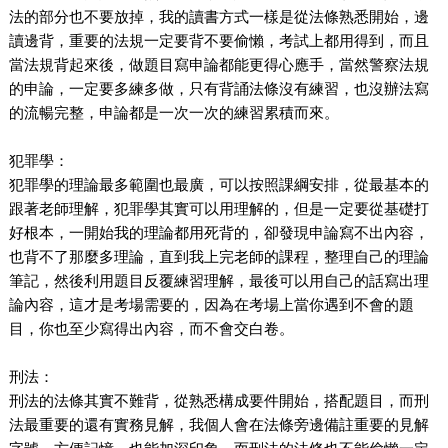
法的部分也不要放掉，我的讀書方式一樣是從法條熟悉開始，邊
讀邊背，重要的法規一定要背不要偷懶，考試上都用得到，而且
當法規背起來後，做題目寫申論都能更得心應手，當然警察法規
的申論，一定要多練多做，只有背誦法條沒有練習，也沒辦法寫
的流暢完整，申論都是一次一次的練習累積而來。
犯罪學：
犯罪學的理論最多範圍也最廣，可以按照課綱安排，從最基本的
跟著老師理解，犯罪學其實可以用理解的，但是一定要從基礎打
好根本，一開始我的理論都用死背的，卻發現申論寫不出內容，
也背不了那麼多理論，直到我上完老師的課程，整理自己的理論
筆記，然後利用題目反覆練習理解，最後可以用自己的話寫出理
論內容，這才是考場需要的，因為在考場上當你遇到不會的題
目，你也至少寫得出內容，而不會交白卷。
刑法：
刑法的法條其實不難背，從熟悉構成要件開始，搭配題目，而刑
法最重要的還有實務見解，我個人會在法條旁邊備註重要的見解