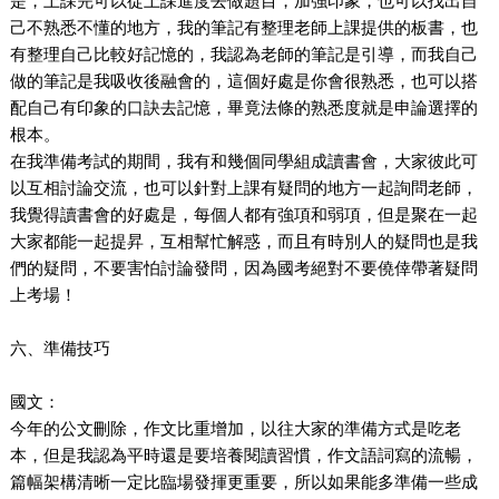
是，上課完可以從上課進度去做題目，加強印象，也可以找出自
己不熟悉不懂的地方，我的筆記有整理老師上課提供的板書，也
有整理自己比較好記憶的，我認為老師的筆記是引導，而我自己
做的筆記是我吸收後融會的，這個好處是你會很熟悉，也可以搭
配自己有印象的口訣去記憶，畢竟法條的熟悉度就是申論選擇的
根本。
在我準備考試的期間，我有和幾個同學組成讀書會，大家彼此可
以互相討論交流，也可以針對上課有疑問的地方一起詢問老師，
我覺得讀書會的好處是，每個人都有強項和弱項，但是聚在一起
大家都能一起提昇，互相幫忙解惑，而且有時別人的疑問也是我
們的疑問，不要害怕討論發問，因為國考絕對不要僥倖帶著疑問
上考場！
六、準備技巧
國文：
今年的公文刪除，作文比重增加，以往大家的準備方式是吃老
本，但是我認為平時還是要培養閱讀習慣，作文語詞寫的流暢，
篇幅架構清晰一定比臨場發揮更重要，所以如果能多準備一些成