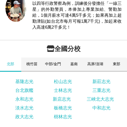
以四等行政警察為例，訓練後分發擔任「一線三
星」的外勤警員，本俸加上專業加給、警勤加
給，1個月薪水可達4萬5千多元；如果再加上超
勤津貼(如台北市每月可報1萬7千元)，加起來收
入高達6萬2千多元！
全國分校
北部
桃竹苗
中部/金門
嘉南
高屏/澎湖
東部
基隆志光
松山志光
新莊志光
台北旗艦
士林志光
三重志光
永和志光
新店志光
三峽北大志光
淡水志光
板橋志光
中和志光
政大志光
樹林志光