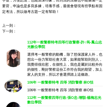
字號，方便記憶，也能加深印象，而刑法的法條也不能偷懶一定
要背，申論也是多寫多練，培養手感，最後會發現有些爭點有固
定考法，所以做考古題一定有幫助！
上一則：
下一則：
112年一般警察特考四等行政警察-許○筠-鳳山志
光數位學院
選擇考一般警察的動機，除了想保護家人外，也
想出一份力幫助社會大眾，如果能幫助到別人，
我覺得很欣慰，在個性上，我也是屬於比較外向
的個性，剛好警察這份工作符合我的期望，加上
家人的支持，所以才會選擇踏上這條路。
106年 一般警察特考 四等 消防警察 林O恬
106年 一般警察特考 四等 消防警察 林O恬
112年 一般警察四等行政-張O忠-增額-楊梅志光
數位學院