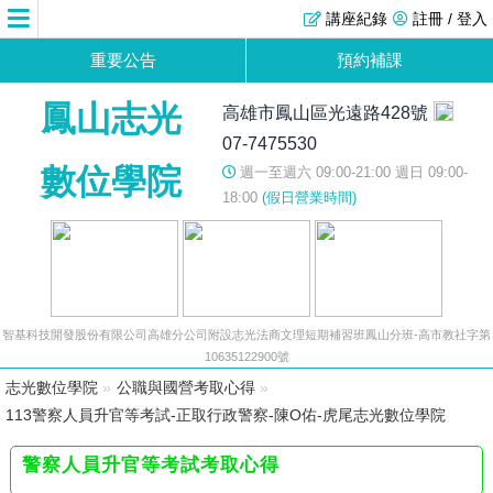
講座紀錄
註冊 / 登入
重要公告
預約補課
鳳山志光
高雄市鳳山區光遠路428號
07-7475530
數位學院
週一至週六 09:00-21:00 週日 09:00-
18:00
(假日營業時間)
智基科技開發股份有限公司高雄分公司附設志光法商文理短期補習班鳳山分班-高市教社字第
10635122900號
志光數位學院
»
公職與國營考取心得
»
113警察人員升官等考試-正取行政警察-陳O佑-虎尾志光數位學院
警察人員升官等考試考取心得