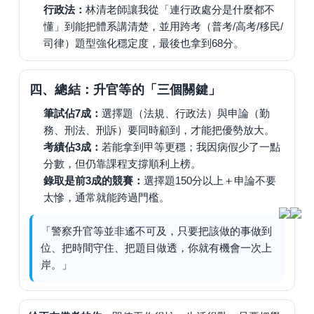
行政法：
林清老師讓我從「連行政處分是什麼都不
懂」到能把體系講清楚，並用跨考（普考/高考/移民/
司律）題型強化穩定度，最後也拿到68分。
四、總結：升官等的「三個關鍵」
筆試佔7成：
選擇題（法規、行政法）與申論（勤
務、刑法、刑訴）要同時顧到，才能把優勢放大。
考績佔3成：
若能拿到甲等更穩；我因病假少了一點
分數，但仍靠課程支撐順利上榜。
錄取是前3成的競賽：
選擇題150分以上＋申論不要
太慘，通常就能跨過門檻。
「警察升官等並非遙不可及，只要把該做的事做到
位、把時間守住、把題目做透，你就有機會一次上
岸。」