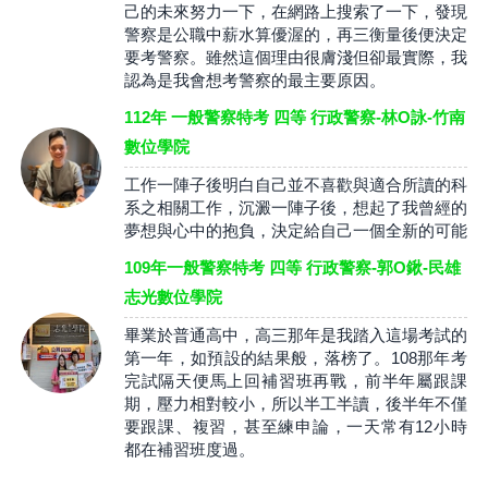
己的未來努力一下，在網路上搜索了一下，發現
警察是公職中薪水算優渥的，再三衡量後便決定
要考警察。雖然這個理由很膚淺但卻最實際，我
認為是我會想考警察的最主要原因。
112年 一般警察特考 四等 行政警察-林O詠-竹南
數位學院
工作一陣子後明白自己並不喜歡與適合所讀的科
系之相關工作，沉澱一陣子後，想起了我曾經的
夢想與心中的抱負，決定給自己一個全新的可能
109年一般警察特考 四等 行政警察-郭O鍬-民雄
志光數位學院
畢業於普通高中，高三那年是我踏入這場考試的
第一年，如預設的結果般，落榜了。108那年考
完試隔天便馬上回補習班再戰，前半年屬跟課
期，壓力相對較小，所以半工半讀，後半年不僅
要跟課、複習，甚至練申論，一天常有12小時
都在補習班度過。