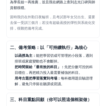
為學長姐一再推薦，並且我在網路上查到志光口碑與師
資都很穩。
當時我仍在外勤日夜輪班，且考試那年女兒出生、還要
去保一受訓三個月；若沒有超級函授的彈性與系統化安
排，很難把備考完成。
二、備考策略：以「可持續執行」為核心
以函授為主：
能把學習切成可管理的小段落，遇到
排班或家庭變動也不會斷掉。
把時間留給「最有效的科目」：
先把分數可控的科
目穩住，再把精力投入最需要補強的科目。
用考古題把學習落實到考場：
每科都用題目驗證理
解，避免只停留在聽課或背誦。
三、科目重點回顧（你可以照這個框架做）