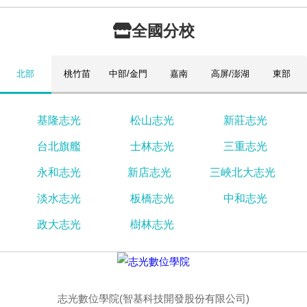
全國分校
北部
桃竹苗
中部/金門
嘉南
高屏/澎湖
東部
基隆志光
松山志光
新莊志光
台北旗艦
士林志光
三重志光
永和志光
新店志光
三峽北大志光
淡水志光
板橋志光
中和志光
政大志光
樹林志光
志光數位學院(智基科技開發股份有限公司)