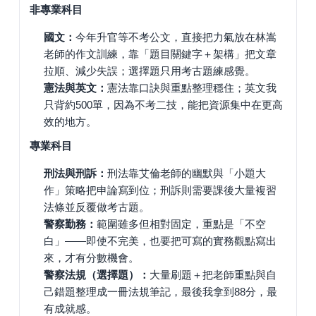
非專業科目
國文：
今年升官等不考公文，直接把力氣放在林嵩
老師的作文訓練，靠「題目關鍵字＋架構」把文章
拉順、減少失誤；選擇題只用考古題練感覺。
憲法與英文：
憲法靠口訣與重點整理穩住；英文我
只背約500單，因為不考二技，能把資源集中在更高
效的地方。
專業科目
刑法與刑訴：
刑法靠艾倫老師的幽默與「小題大
作」策略把申論寫到位；刑訴則需要課後大量複習
法條並反覆做考古題。
警察勤務：
範圍雖多但相對固定，重點是「不空
白」——即使不完美，也要把可寫的實務觀點寫出
來，才有分數機會。
警察法規（選擇題）：
大量刷題＋把老師重點與自
己錯題整理成一冊法規筆記，最後我拿到88分，最
有成就感。