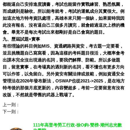
都能逼自己安排進度讀書，考試也能當作實戰練習、熟悉氛圍，
而成績則是驗收。所以能考就考，考試的運氣成分其實很大。例
如這次地方特考資訊處理，高雄本來只開一個缺，如果當時我因
此沒有報名、沒有逼自己三個多月讀完，就會錯過這次上榜的機
會。畢竟不是每次考試出來都剛好是自己會寫的題目。
九、歷屆試題+實事
有些理論的科目例如MIS、資通網路與資安，考古題一定要看，
並且挑幾題自己寫寫看，因為這樣的考科題目很活，大概率會考
出課本完全沒出現過的名詞，要我們解釋、防範。所以多做題
目，留意實事，在考場真的遇到新的名詞，看不懂也有更多方向
可以作答，以免留白。另外資安有關法律或規範，例如資通安全
管理法在2026年發布新法，OSWAP也從2021->2025，是在地方
特考後的那個月底更新的，內容變超多，考前一定要留意有沒有
改版，不然就是帶舊的武器上戰場了。
上一則：
下一則：
111年高普考勞工行政-徐O鈞-雙榜-潮州志光數