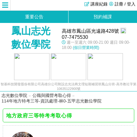
講座紀錄
註冊 / 登入
重要公告
預約補課
鳳山志光
高雄市鳳山區光遠路428號
07-7475530
數位學院
週一至週六 09:00-21:00 週日 09:00-
18:00
(假日營業時間)
智基科技開發股份有限公司高雄分公司附設志光法商文理短期補習班鳳山分班-高市教社字第
10635122900號
志光數位學院
»
公職與國營考取心得
»
114年地方特考三等-資訊處理-林0-五甲志光數位學院
地方政府三等特考考取心得