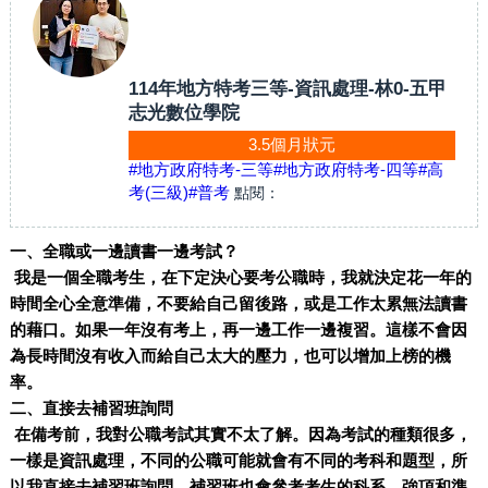
114年地方特考三等-資訊處理-林0-五甲
志光數位學院
3.5個月狀元
#地方政府特考-三等
#地方政府特考-四等
#高
考(三級)
#普考
點閱：
一、全職或一邊讀書一邊考試？
我是一個全職考生，在下定決心要考公職時，我就決定花一年的
時間全心全意準備，不要給自己留後路，或是工作太累無法讀書
的藉口。如果一年沒有考上，再一邊工作一邊複習。這樣不會因
為長時間沒有收入而給自己太大的壓力，也可以增加上榜的機
率。
二、直接去補習班詢問
在備考前，我對公職考試其實不太了解。因為考試的種類很多，
一樣是資訊處理，不同的公職可能就會有不同的考科和題型，所
以我直接去補習班詢問。補習班也會參考考生的科系、強項和準