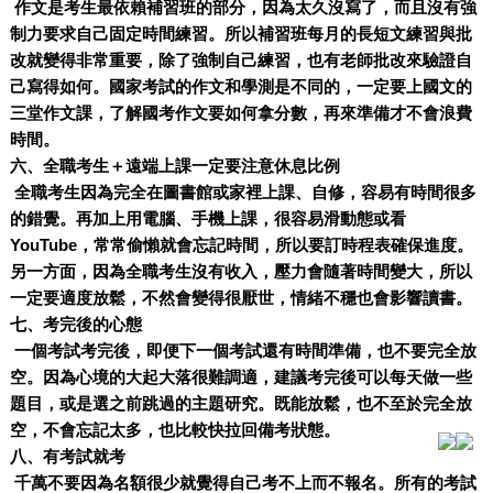
作文是考生最依賴補習班的部分，因為太久沒寫了，而且沒有強
制力要求自己固定時間練習。所以補習班每月的長短文練習與批
改就變得非常重要，除了強制自己練習，也有老師批改來驗證自
己寫得如何。國家考試的作文和學測是不同的，一定要上國文的
三堂作文課，了解國考作文要如何拿分數，再來準備才不會浪費
時間。
六、全職考生＋遠端上課一定要注意休息比例
全職考生因為完全在圖書館或家裡上課、自修，容易有時間很多
的錯覺。再加上用電腦、手機上課，很容易滑動態或看
YouTube，常常偷懶就會忘記時間，所以要訂時程表確保進度。
另一方面，因為全職考生沒有收入，壓力會隨著時間變大，所以
一定要適度放鬆，不然會變得很厭世，情緒不穩也會影響讀書。
七、考完後的心態
一個考試考完後，即便下一個考試還有時間準備，也不要完全放
空。因為心境的大起大落很難調適，建議考完後可以每天做一些
題目，或是選之前跳過的主題研究。既能放鬆，也不至於完全放
空，不會忘記太多，也比較快拉回備考狀態。
八、有考試就考
千萬不要因為名額很少就覺得自己考不上而不報名。所有的考試