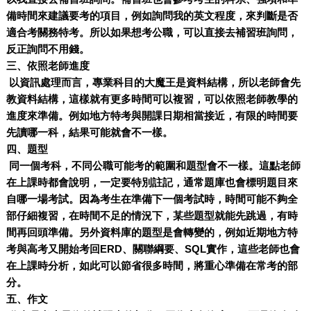
備時間來建議要考的項目，例如詢問我的英文程度，來判斷是否
適合考關務特考。所以如果想考公職，可以直接去補習班詢問，
反正詢問不用錢。
三、依照老師進度
以資訊處理而言，專業科目的大魔王是資料結構，所以老師會先
教資料結構，這樣就有更多時間可以複習，可以依照老師教學的
進度來準備。例如地方特考與開課日期相當接近，有限的時間要
先讀哪一科，結果可能就會不一樣。
四、題型
同一個考科，不同公職可能考的範圍和題型會不一樣。這點老師
在上課時都會說明，一定要特別註記，通常題庫也會標明題目來
自哪一場考試。因為考生在準備下一個考試時，時間可能不夠全
部仔細複習，在時間不足的情況下，某些題型就能先跳過，有時
間再回頭準備。另外資料庫的題型是會轉變的，例如近期地方特
考與高考又開始考回ERD、關聯綱要、SQL實作，這些老師也會
在上課時分析，如此可以節省很多時間，將重心準備在常考的部
分。
五、作文