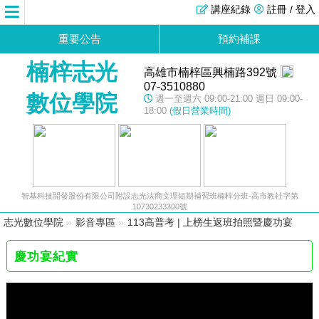
講座紀錄
註冊 / 登入
重要公告
預約補課
楠梓志光
高雄市楠梓區興楠路392號
07-3510880
數位學院
週一至週六 09:00-21:00 週日 09:00-
18:00
(假日營業時間)
智基科技開發股份有限公司附設志光法商文理短期補習班楠梓分班-高市教社字第
10730233300號
志光數位學院
»
影音專區
»
113高普考 | 上榜生返班拍照暨慶功宴
慶功宴紀實