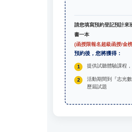
請您填寫預約登記預計來
書一本
(函授限報名超級函授/金榜
預約後，您將獲得：
提供試聽體驗課程，
1
活動期間到『志光數位
2
歷屆試題