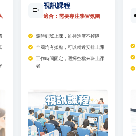
視訊課程
人
適合：需要專注學習氛圍
穩
隨時到班上課，維持進度不掉隊
孤
全國均有據點，可以就近安排上課
工作時間固定，選擇空檔來班上課
者
者