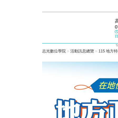
楠梓志光
0
數位學院
日
志光數位學院
»
活動訊息總覽
»
115 地