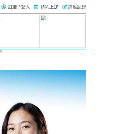
註冊 / 登入
預約上課
講座記錄
號