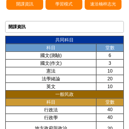
開課資訊
學習模式
速洽楠梓志光
開課資訊
共同科目
科目
堂數
國文(測驗)
6
國文(作文)
3
憲法
10
法學緒論
20
英文
10
一般民政
科目
堂數
40
行政法
40
行政學
地方政府與政治
20