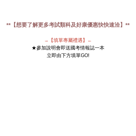
**【想要了解更多考試類科及好康優惠快快速洽】**
→
【填單專屬禮遇】
←
★參加說明會即送國考情報誌一本
立即由下方填單GO!