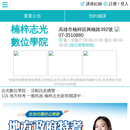
講座紀錄
註冊 / 登入
重要公告
預約補課
楠梓志光
高雄市楠梓區興楠路392號
07-3510880
數位學院
週一至週六 09:00-21:00 週日 09:00-
18:00
(假日營業時間)
智基科技開發股份有限公司附設志光法商文理短期補習班楠梓分班-高市教社字第
10730233300號
志光數位學院
»
活動訊息總覽
»
115 地方特考 一般民政 楠梓志光新班開課中
»