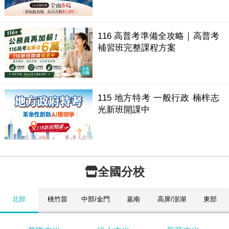
116 高普考準備全攻略｜高普考
補習班完整課程方案
115 地方特考 一般行政 楠梓志
光新班開課中
全國分校
北部
桃竹苗
中部/金門
嘉南
高屏/澎湖
東部