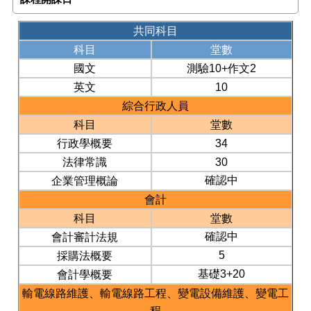
共同科目
科目
堂數
國文
測驗10+作文2
英文
10
綜合行政人員
科目
堂數
行政學概要
34
法律常識
30
確認中
企業管理概論
會計
科目
堂數
確認中
會計審計法規
5
採購法概要
基礎3+20
會計學概要
輸電線路維護、輸電線路工程、變電設備維護、變電工
程