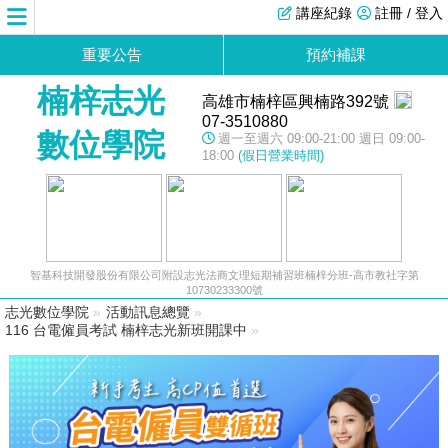
講座紀錄
註冊 / 登入
重要公告
預約補課
楠梓志光
高雄市楠梓區興楠路392號
07-3510880
數位學院
週一至週六 09:00-21:00 週日 09:00-
18:00
(假日營業時間)
智基科技開發股份有限公司附設志光法商文理短期補習班楠梓分班-高市教社字第
10730233300號
志光數位學院
»
活動訊息總覽
»
116 台電僱員考試 楠梓志光新班開課中
»