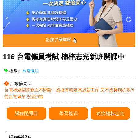
116 台電僱員考試 楠梓志光新班開課中
標籤：
台電僱員
活動摘要：
台電持續招募新血不間斷！想擁有穩定高起薪工作 又不想長期抗戰?!
從台電事業考試開始
課程開課日
學習模式
速洽楠梓志光
課程開課日