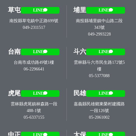
草屯
埔里
LINE
LINE
南投縣草屯鎮中正路699號
南投縣埔里鎮中山路二段
049-2311517
343號
049-2993228
台南
斗六
LINE
LINE
台南市成功路49號1樓
雲林縣斗六市民生路172號5
06-2296641
樓
05-5377088
虎尾
民雄
LINE
LINE
雲林縣虎尾鎮林森路一段
嘉義縣民雄鄉東榮村建國路
488-1號
一段126號
05-6337155
05-2061002
中正
太保
LINE
LINE