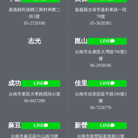
嘉義縣民雄鄉三興村神農二
嘉義縣太保市嘉朴東路一段
街5號
78號
05-2720180
05-3628385
志光
崑山
LINE
台南市永康區大灣路796號3
樓
06-2058506
成功
佳里
LINE
LINE
台南市東區大學路西段41號
台南市佳里區延平路106號3
06-6027289
樓
06-7236776
麻豆
新營
LINE
LINE
台南市麻豆區中山路70號
台南市新營區新進路11號