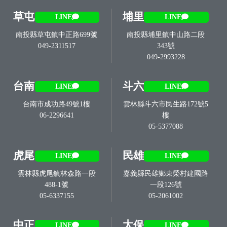
草屯
埔里
LINE
LINE
南投縣草屯鎮中正路699號
南投縣埔里鎮中山路二段
049-2311517
343號
049-2993228
台南
斗六
LINE
LINE
台南市成功路49號1樓
雲林縣斗六市民生路172號5
06-2296641
樓
05-5377088
虎尾
民雄
LINE
LINE
雲林縣虎尾鎮林森路一段
嘉義縣民雄鄉東榮村建國路
488-1號
一段126號
05-6337155
05-2061002
中正
太保
LINE
LINE