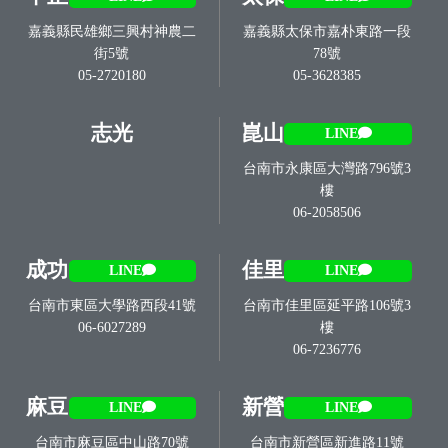
嘉義縣民雄鄉三興村神農二
嘉義縣太保市嘉朴東路一段
街5號
78號
05-2720180
05-3628385
志光
崑山
LINE
台南市永康區大灣路796號3
樓
06-2058506
成功
佳里
LINE
LINE
台南市東區大學路西段41號
台南市佳里區延平路106號3
06-6027289
樓
06-7236776
麻豆
新營
LINE
LINE
台南市麻豆區中山路70號
台南市新營區新進路11號