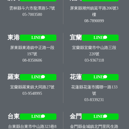
雲林縣斗六市龍潭路5-7號
屏東縣潮州鎮延平路206號3
05-7003580
樓
08-7890099
東港
宜蘭
LINE
LINE
屏東縣東港鎮中正路一段
宜蘭縣宜蘭市中山路三段
197號
220號
08-8350606
03-9367118
羅東
花蓮
LINE
LINE
宜蘭縣羅東鎮大同路27號
花蓮縣花蓮市國聯一路133
03-9548995
號
03-8339231
台東
金門
LINE
LINE
台東縣台東市中山路323巷8
金門縣金城鎮北門里民生路