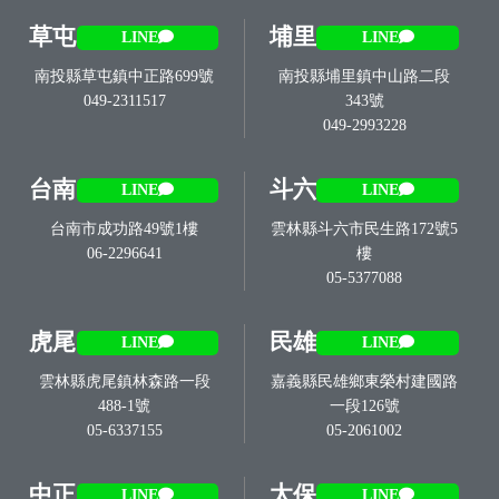
草屯
埔里
LINE
LINE
南投縣草屯鎮中正路699號
南投縣埔里鎮中山路二段
049-2311517
343號
049-2993228
台南
斗六
LINE
LINE
台南市成功路49號1樓
雲林縣斗六市民生路172號5
06-2296641
樓
05-5377088
虎尾
民雄
LINE
LINE
雲林縣虎尾鎮林森路一段
嘉義縣民雄鄉東榮村建國路
488-1號
一段126號
05-6337155
05-2061002
中正
太保
LINE
LINE