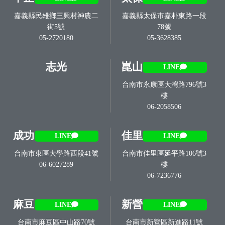
嘉義縣民雄鄉三興村神農二
嘉義縣太保市嘉朴東路一段
街5號
78號
05-2720180
05-3628385
志光
崑山
LINE
台南市永康區大灣路796號3
樓
06-2058506
成功
佳里
LINE
LINE
台南市東區大學路西段41號
台南市佳里區延平路106號3
06-6027289
樓
06-7236776
麻豆
新營
LINE
LINE
台南市麻豆區中山路70號
台南市新營區新進路11號