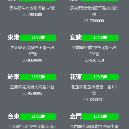
雲林縣斗六市龍潭路5-7號
屏東縣潮州鎮延平路206號3
05-7003580
樓
08-7890099
東港
宜蘭
LINE
LINE
屏東縣東港鎮中正路一段
宜蘭縣宜蘭市中山路三段
197號
220號
08-8350606
03-9367118
羅東
花蓮
LINE
LINE
宜蘭縣羅東鎮大同路27號
花蓮縣花蓮市國聯一路133
03-9548995
號
03-8339231
台東
金門
LINE
LINE
台東縣台東市中山路323巷8
金門縣金城鎮北門里民生路