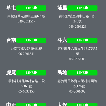
草屯
埔里
LINE
LINE
南投縣草屯鎮中正路699號
南投縣埔里鎮中山路二段
049-2311517
343號
049-2993228
台南
斗六
LINE
LINE
台南市成功路49號1樓
雲林縣斗六市民生路172號5
06-2296641
樓
05-5377088
虎尾
民雄
LINE
LINE
雲林縣虎尾鎮林森路一段
嘉義縣民雄鄉東榮村建國路
488-1號
一段126號
05-6337155
05-2061002
中正
太保
LINE
LINE