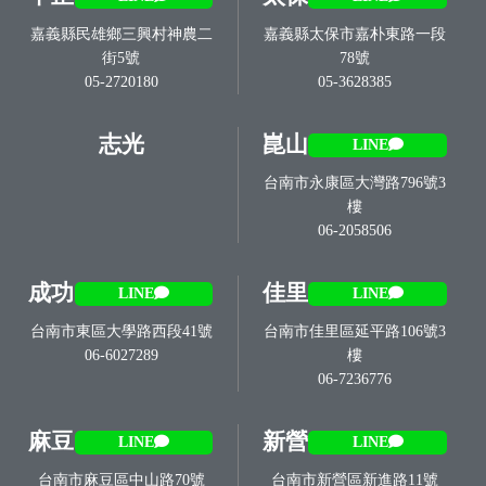
嘉義縣民雄鄉三興村神農二
嘉義縣太保市嘉朴東路一段
街5號
78號
05-2720180
05-3628385
志光
崑山
LINE
台南市永康區大灣路796號3
樓
06-2058506
成功
佳里
LINE
LINE
台南市東區大學路西段41號
台南市佳里區延平路106號3
06-6027289
樓
06-7236776
麻豆
新營
LINE
LINE
台南市麻豆區中山路70號
台南市新營區新進路11號