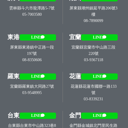
雲林縣斗六市龍潭路5-7號
屏東縣潮州鎮延平路206號3
05-7003580
樓
08-7890099
東港
宜蘭
LINE
LINE
屏東縣東港鎮中正路一段
宜蘭縣宜蘭市中山路三段
197號
220號
08-8350606
03-9367118
羅東
花蓮
LINE
LINE
宜蘭縣羅東鎮大同路27號
花蓮縣花蓮市國聯一路133
03-9548995
號
03-8339231
台東
金門
LINE
LINE
台東縣台東市中山路323巷8
金門縣金城鎮北門里民生路