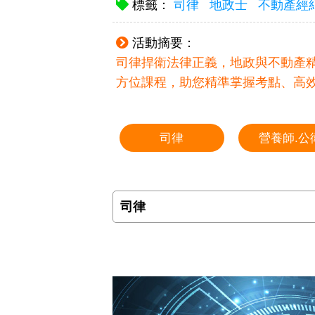
標籤：
司律
地政士
不動產經
活動摘要：
司律捍衛法律正義，地政與不動產
方位課程，助您精準掌握考點、高效
司律
營養師.公
司律