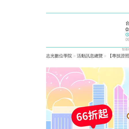
松山志光
0
數位學院
0
智基
志光數位學院
»
活動訊息總覽
»
【專技證照