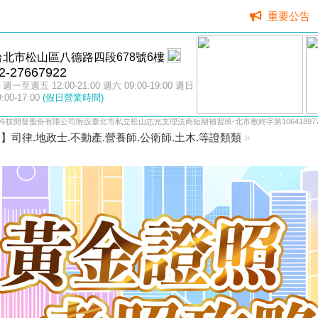
重要公告
台北市松山區八德路四段678號6樓
2-27667922
週一至週五 12:00-21:00 週六 09:00-19:00 週日
9:00-17:00
(假日營業時間)
科技開發股份有限公司附設臺北市私立松山志光文理法商短期補習班-北市教終字第106418977
】司律.地政士.不動產.營養師.公衛師.土木.等證類類
»