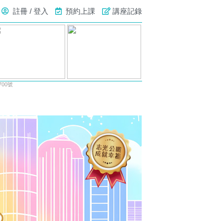
註冊 / 登入
預約上課
講座記錄
00號