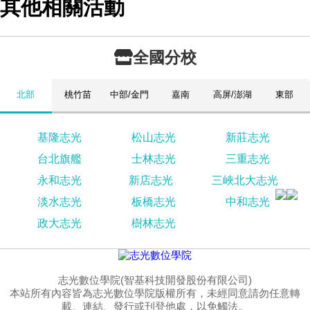
其他相關活動
全國分校
北部
桃竹苗
中部/金門
嘉南
高屏/澎湖
東部
基隆志光
松山志光
新莊志光
台北旗艦
士林志光
三重志光
永和志光
新店志光
三峽北大志光
淡水志光
板橋志光
中和志光
政大志光
樹林志光
志光數位學院(智基科技開發股份有限公司)
本站所有內容皆為志光數位學院版權所有，未經同意請勿任意轉
載、連結、發行或刊登他處，以免觸法。