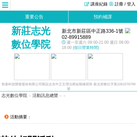
講座紀錄
註冊 / 登入
重要公告
預約補課
新莊志光
新北市新莊區中正路336-1號
02-89915889
數位學院
週一至週六 09:00-21:00 週日 09:00-
18:00
(假日營業時間)
智基科技開發股份有限公司附設志光中正文理法商短期補習班-新北府教社字第1061576799
號
志光數位學院
»
活動訊息總覽
»
»
活動摘要：