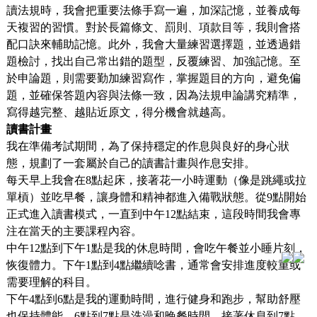
讀法規時，我會把重要法條手寫一遍，加深記憶，並養成每
天複習的習慣。對於長篇條文、罰則、項款目等，我則會搭
配口訣來輔助記憶。此外，我會大量練習選擇題，並透過錯
題檢討，找出自己常出錯的題型，反覆練習、加強記憶。至
於申論題，則需要勤加練習寫作，掌握題目的方向，避免偏
題，並確保答題內容與法條一致，因為法規申論講究精準，
寫得越完整、越貼近原文，得分機會就越高。
讀書計畫
我在準備考試期間，為了保持穩定的作息與良好的身心狀
態，規劃了一套屬於自己的讀書計畫與作息安排。
每天早上我會在8點起床，接著花一小時運動（像是跳繩或拉
單槓）並吃早餐，讓身體和精神都進入備戰狀態。從9點開始
正式進入讀書模式，一直到中午12點結束，這段時間我會專
注在當天的主要課程內容。
中午12點到下午1點是我的休息時間，會吃午餐並小睡片刻，
恢復體力。下午1點到4點繼續唸書，通常會安排進度較重或
需要理解的科目。
下午4點到6點是我的運動時間，進行健身和跑步，幫助舒壓
也保持體能。6點到7點是洗澡和晚餐時間，接著休息到7點