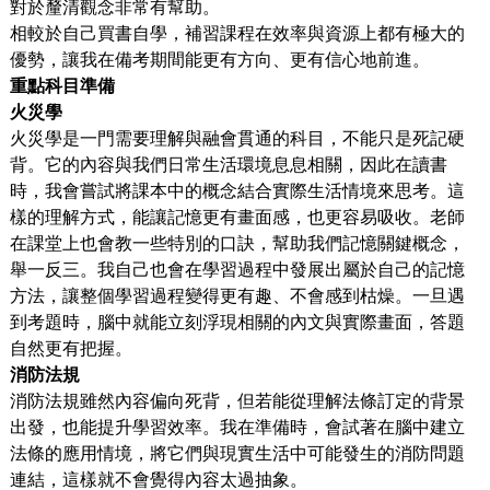
對於釐清觀念非常有幫助。
相較於自己買書自學，補習課程在效率與資源上都有極大的
優勢，讓我在備考期間能更有方向、更有信心地前進。
重點科目準備
火災學
火災學是一門需要理解與融會貫通的科目，不能只是死記硬
背。它的內容與我們日常生活環境息息相關，因此在讀書
時，我會嘗試將課本中的概念結合實際生活情境來思考。這
樣的理解方式，能讓記憶更有畫面感，也更容易吸收。老師
在課堂上也會教一些特別的口訣，幫助我們記憶關鍵概念，
舉一反三。我自己也會在學習過程中發展出屬於自己的記憶
方法，讓整個學習過程變得更有趣、不會感到枯燥。一旦遇
到考題時，腦中就能立刻浮現相關的內文與實際畫面，答題
自然更有把握。
消防法規
消防法規雖然內容偏向死背，但若能從理解法條訂定的背景
出發，也能提升學習效率。我在準備時，會試著在腦中建立
法條的應用情境，將它們與現實生活中可能發生的消防問題
連結，這樣就不會覺得內容太過抽象。