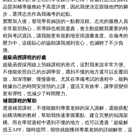
品質與輔導服務給予高度評價，因此我便決定跟隨他們的腳
步，選擇志光作為我備考的起點。
實際加入後，發現學長姊說的一點都沒錯。志光的服務人員
非常親切熱心，班導師也相當盡責，會主動提醒我重要的時
程與考試資訊，讓我能更有規劃地安排讀書進度。在備考的
壓力中，這樣貼心的協助讓我感到安心，也減輕了不少負
擔。
超級函授課程的好處
超級函授採用線上預錄課程的形式，這對我來說非常方便。
不僅能依照自己的步調學習，遇到不懂的地方還可以反覆回
放，加深理解、慢慢吸收。尤其在準備考試的過程中，能夠
根據自己的時間安排預約上課，靈活又有效率，讓學習變得
更有彈性，也減少了時間壓力。
補習課程的幫助
透過補習課程，不僅能聽到專業老師的深入講解，還能搭配
結構清晰的教材，幫助我快速掌握重點、建立完整的知識架
構。而在學習過程中遇到不懂的地方，也可以透過「超級解
惑王APP」隨時提問，很快就能獲得專業老師的詳細解答，這