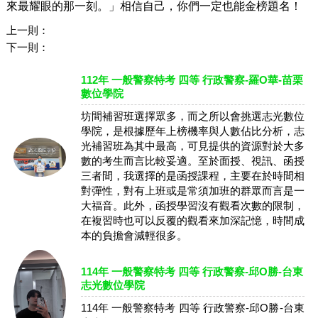
來最耀眼的那一刻。」相信自己，你們一定也能金榜題名！
上一則：
下一則：
112年 一般警察特考 四等 行政警察-羅O華-苗栗
數位學院
坊間補習班選擇眾多，而之所以會挑選志光數位
學院，是根據歷年上榜機率與人數佔比分析，志
光補習班為其中最高，可見提供的資源對於大多
數的考生而言比較妥適。至於面授、視訊、函授
三者間，我選擇的是函授課程，主要在於時間相
對彈性，對有上班或是常須加班的群眾而言是一
大福音。此外，函授學習沒有觀看次數的限制，
在複習時也可以反覆的觀看來加深記憶，時間成
本的負擔會減輕很多。
114年 一般警察特考 四等 行政警察-邱O勝-台東
志光數位學院
114年 一般警察特考 四等 行政警察-邱O勝-台東