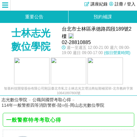
講座紀錄
註冊 / 登入
重要公告
預約補課
台北市士林區承德路四段189號2
士林志光
樓
02-28810885
數位學院
週一至週五 12:00-21:00 週六 09:00-
19:00 週日 09:00-17:00
(假日營業時間)
智基科技開發股份有限公司附設臺北市私立士林志光文理法商短期補習班-北市教終字第
10641897800號
志光數位學院
»
公職與國營考取心得
»
114年一般警察四等消防警察-陸○任-岡山志光數位學院
一般警察特考考取心得