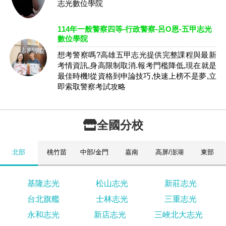
志光數位學院
114年一般警察四等-行政警察-呂O恩-五甲志光
數位學院
想考警察嗎?高雄五甲志光提供完整課程與最新
考情資訊,身高限制取消.報考門檻降低,現在就是
最佳時機!從資格到申論技巧,快速上榜不是夢,立
即索取警察考試攻略
全國分校
北部
桃竹苗
中部/金門
嘉南
高屏/澎湖
東部
基隆志光
松山志光
新莊志光
台北旗艦
士林志光
三重志光
永和志光
新店志光
三峽北大志光