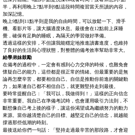
半，再利用晚上7點半到9點這段時間複習當天所讀的內容，
加深記憶。
晚上9點到11點半則是我的自由時間，可以放鬆一下、滑手
機、看影片等，讓大腦適度休息。最後會在12點前上床睡
覺，確保有足夠的睡眠，為隔天的學習做好準備。
透過這樣的安排，不但讓我能穩定地推進讀書進度，也維持
了良好的生活與心理狀態，對整體的備考效率幫助非常大。
給學弟妹鼓勵
在備考的過程中，一定會有感到心力交瘁的時候，也難免會
懷疑自己的能力，這些都是很正常的情緒。但最重要的是無
論再怎麼辛苦，都要相信自己。自信是推動你前進的關鍵動
力，如果連自己都不相信自己，就更難堅持走到最後。
要時常提醒自己：「我可以，我做得到！」這樣的正向信念
非常重要。我自己在準備考試時，也會運用吸引力法則，不
斷想像自己考上後的樣子，讓這份渴望成為繼續努力的動力
來源。當你越清楚自己的目標、越堅定自己的信念，就越能
撐過那些低潮的時刻。
最後送給你們一句話：「堅持走過最辛苦的那段路，才會迎