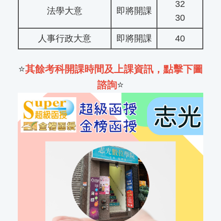
32
法學大意
即將開課
30
人事行政大意
即將開課
40
⭐
其餘考科開課時間及上課資訊，點擊下圖
諮詢
⭐