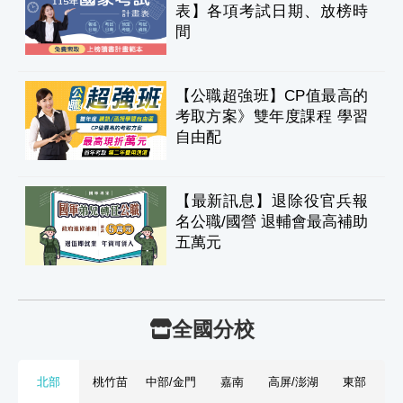
表】各項考試日期、放榜時
間
【公職超強班】CP值最高的
考取方案》雙年度課程 學習
自由配
【最新訊息】退除役官兵報
名公職/國營 退輔會最高補助
五萬元
全國分校
北部
桃竹苗
中部/金門
嘉南
高屏/澎湖
東部