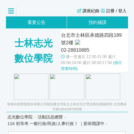
講座紀錄
註冊 / 登入
重要公告
預約補課
台北市士林區承德路四段189
士林志光
號2樓
02-28810885
數位學院
週一至週五 12:00-21:00 週六
09:00-19:00 週日 09:00-17:00
(假日
營業時間)
智基科技開發股份有限公司附設臺北市私立士林志光文理法商短期補習班-北市教終
字第10641897800號
志光數位學院
»
活動訊息總覽
»
116 初等考 一般行政/民政/人事行政 》｜新班開課中
»