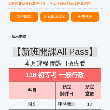
自身興趣或專長選擇報名，享公務員福利及退休金保障。
新班開課
多元學習模式
免費試聽
新班開課
【新班開課All Pass】
本月課程 開課日搶先看
116 初等考 一般行政
預定
預定
科目
開課日
堂數
國文
即將開課
10