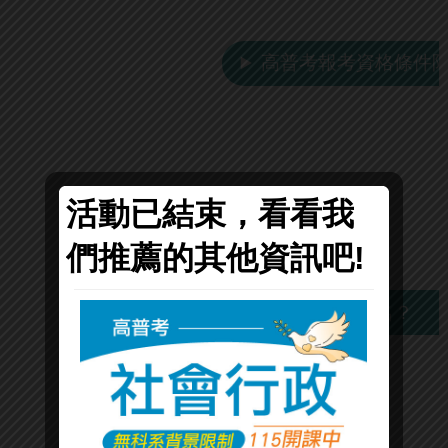
高普考報考資格條件
活動已結束，看看我
們推薦的其他資訊吧!
高普考怎麼報名？