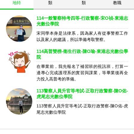
地特
類
類
教職
114一般警察特考四等-行政警察-宋O禎-東港志
光數位學院
宋同學本身是法律系，因為家人有從事警察工作
以及家人的建議，所以準備考取警察。
114高普雙榜-衛生行政-陳O瑜-東港志光數位學
院
在畢業前，我先報名了補習班的視訊班，打算一
邊專心完成護理系的實習與課業，等畢業後再全
力投入高普考的準備。
113警察人員升官等考試-正取行政警察-陳O佑-
虎尾志光數位學院
113警察人員升官等考試-正取行政警察-陳O佑-虎
尾志光數位學院