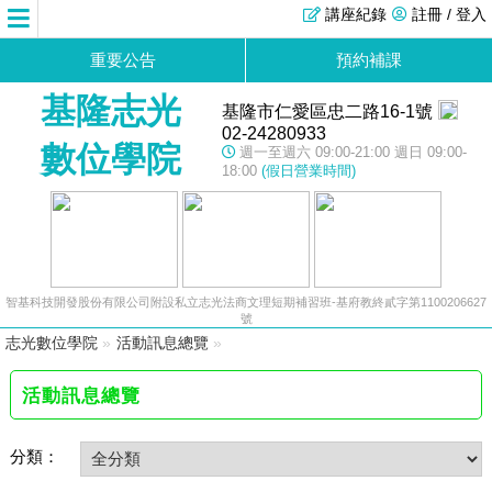
講座紀錄
註冊 / 登入
重要公告
預約補課
基隆志光
基隆市仁愛區忠二路16-1號
02-24280933
數位學院
週一至週六 09:00-21:00 週日 09:00-
18:00
(假日營業時間)
智基科技開發股份有限公司附設私立志光法商文理短期補習班-基府教終貳字第1100206627
號
志光數位學院
»
活動訊息總覽
»
活動訊息總覽
分類：