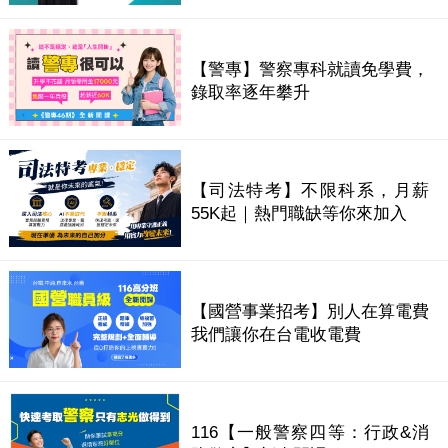
【警專】警察專科就讀免學費，
錄取率逐年攀升
【司法特考】不限科系，月薪
55K起｜熱門職缺等你來加入
【國營事業招考】別人在算電費
我們讓你在台電收電費
116【一般警察四等：行政&消