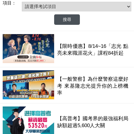
項目：
【限時優惠】8/14~16「志光 點
亮未來職涯花火」課程84折起
【一般警察】為什麼警察這麼好
考 來基隆志光提升你的上榜機
率
【高普考】國考界的最強福利局
缺額超過5,600人大關