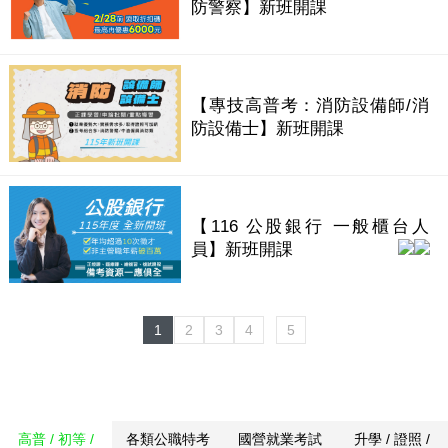
防警察】新班開課
【專技高普考：消防設備師/消
防設備士】新班開課
【116 公股銀行 一般櫃台人
員】新班開課
1
2
3
4
5
高普 / 初等 /
各類公職特考
國營就業考試
升學 / 證照 /