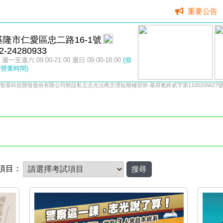
重要公告
基隆市仁愛區忠二路16-1號
2-24280933
週一至週六 09:00-21:00 週日 09:00-18:00
(假
營業時間)
智基科技開發股份有限公司附設私立志光法商文理短期補習班-基府教終貳字第1100206627
項目：