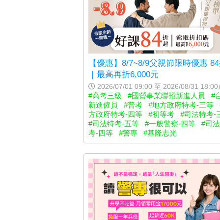
【優惠】8/7~8/9父親節限時優惠 8
｜最高再折6,000元
2026/07/01 09:00 至 2026/08/31 18:0
#高考三級
#國營事業聯招新進人員
#
新進僱員
#普考
#地方政府特考-三等
方政府特考-四等
#初等考
#司法特考-
#司法特考-五等
#一般警察-四等
#司
考-四等
#警專
#基隆志光