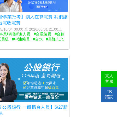
營事業招考】別人在算電費 我們讓
台電收電費
5/10/04 00:00 至 2026/08/31 21:00止
營事業聯招新進人員
#台電僱員
#台糖
工員級
#中油僱員
#台水
#基隆志光
真人
客服
FB
諮詢
6 公股銀行 一般櫃台人員】6/27新
課