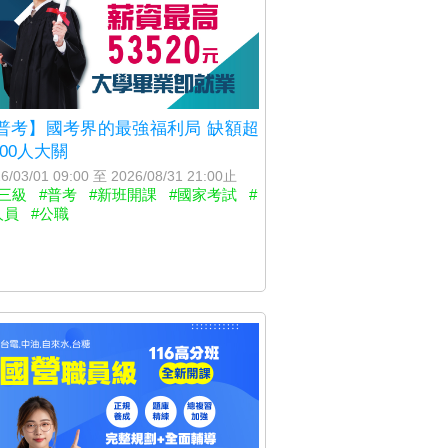
普考】國考界的最強福利局 缺額超
600人大關
6/03/01 09:00 至 2026/08/31 21:00止
三級
#普考
#新班開課
#國家考試
#
人員
#公職