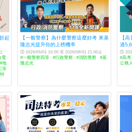
【高
4折起
【一般警察】為什麼警察這麼好考 來基
過5,
隆志光提升你的上榜機率
202
0止
2026/05/01 10:00 至 2026/08/31 21:00止
#高考
台電
#一般警察四等
#行政警察
#消防警察
#基
公務
#地
隆志光
三等
法特