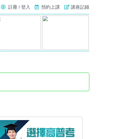
註冊 / 登入
預約上課
講座記錄
號