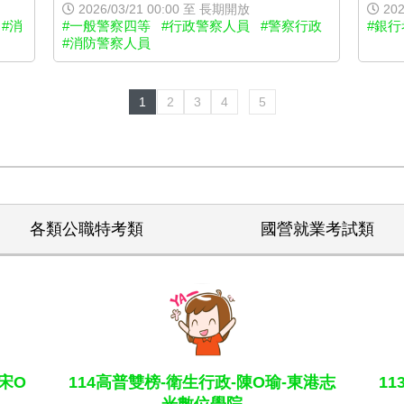
2026/03/21 00:00 至 長期開放
202
#一般警察四等
#行政警察人員
#警察行政
#銀行
#消
#消防警察人員
1
2
3
4
5
各類公職特考類
國營就業考試類
宋O
114高普雙榜-衛生行政-陳O瑜-東港志
1