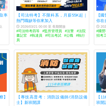
取率
【司法特考】不限科系，月薪55K起｜
【國
熱門職缺等你來加入
你在
0止
2026/03/21 00:00 至 長期開放
202
#司法特考四等
#監所管理員
#法警
#法院
#國
書記官
#執達員
#司法考試
#公職
#執行
招考
員
【專技高普考：消防設備師/消防設備
【11
警察】
士】新班開課
班開