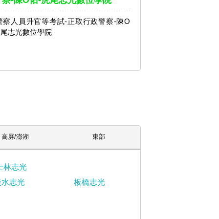
察-陳O佑-虎尾志光數位學院
3警察人員升官等考試-正取行政警察-陳O
虎尾志光數位學院
高屏/澎湖
東部
士林志光
淡水志光
板橋志光