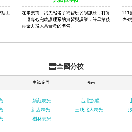
光數位學院
警察工
在畢業前，我先報名了補習班的視訊班，打算
11
。
一邊專心完成護理系的實習與課業，等畢業後
佑-
再全力投入高普考的準備。
全國分校
中部/金門
嘉南
光
新莊志光
台北旗艦
光
新店志光
三峽北大志光
光
樹林志光