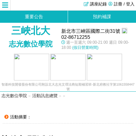
講座紀錄
註冊 / 登入
重要公告
預約補課
三峽北大
新北市三峽區國際二街31號
02-86712255
志光數位學院
週一至週六 09:00-21:00 週日 09:00-
18:00
(假日營業時間)
智基科技開發股份有限公司附設北大志光文理法商短期補習班-新北府教社字第1061558447
號
志光數位學院
»
活動訊息總覽
»
»
活動摘要：