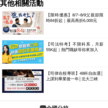
其他相關活動
【限時優惠】8/7~8/9父親節限
時84折起｜最高再折6,000元
【司法特考】不限科系，月薪
55K起｜熱門職缺等你來加入
【司律在校專班】48科自由選│
上課到畢業後一年│北大三峽