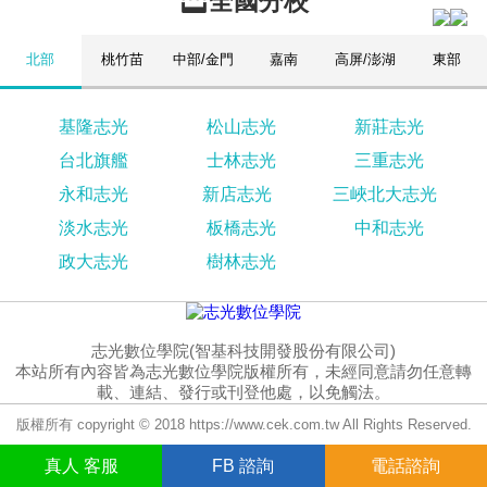
全國分校
北部
桃竹苗
中部/金門
嘉南
高屏/澎湖
東部
基隆志光
松山志光
新莊志光
台北旗艦
士林志光
三重志光
永和志光
新店志光
三峽北大志光
淡水志光
板橋志光
中和志光
政大志光
樹林志光
志光數位學院(智基科技開發股份有限公司)
本站所有內容皆為志光數位學院版權所有，未經同意請勿任意轉
載、連結、發行或刊登他處，以免觸法。
版權所有 copyright © 2018 https://www.cek.com.tw All Rights Reserved.
真人
客服
FB
諮詢
電話諮詢