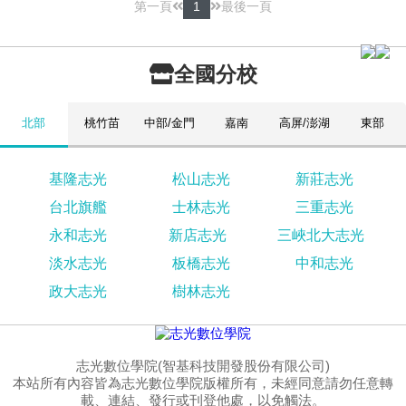
第一頁
1
最後一頁
全國分校
北部
桃竹苗
中部/金門
嘉南
高屏/澎湖
東部
基隆志光
松山志光
新莊志光
台北旗艦
士林志光
三重志光
永和志光
新店志光
三峽北大志光
淡水志光
板橋志光
中和志光
政大志光
樹林志光
志光數位學院(智基科技開發股份有限公司)
本站所有內容皆為志光數位學院版權所有，未經同意請勿任意轉
載、連結、發行或刊登他處，以免觸法。