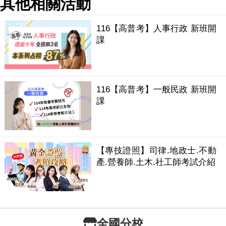
其他相關活動
116【高普考】人事行政 新班開
課
116【高普考】一般民政 新班開
課
【專技證照】司律.地政士.不動
產.營養師.土木.社工師考試介紹
全國分校