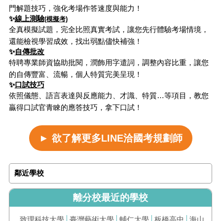
門解題技巧，強化考場作答速度與能力！
✨
線上測驗
(模擬考)
全真模擬試題，完全比照真實考試，讓您先行體驗考場情境，
還能檢視學習成效，找出弱點儘快補強！
✨
自傳批改
特聘專業師資協助批閱，潤飾用字遣詞，調整內容比重，讓您
的自傳豐富、流暢，個人特質完美呈現！
✨
口試技巧
依照儀態、語言表達與反應能力、才識、特質…等項目，教您
贏得口試官青睞的應答技巧，拿下口試！
► 欲了解更多LINE洽國考規劃師
鄰近學校
離分校最近的學校
致理科技大學
臺灣藝術大學
輔仁大學
板橋高中
海山