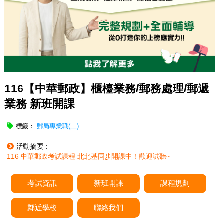
116【中華郵政】櫃檯業務/郵務處理/郵遞
業務 新班開課
標籤：
郵局專業職(二)
活動摘要：
116 中華郵政考試課程 北北基同步開課中！歡迎試聽~
考試資訊
新班開課
課程規劃
鄰近學校
聯絡我們