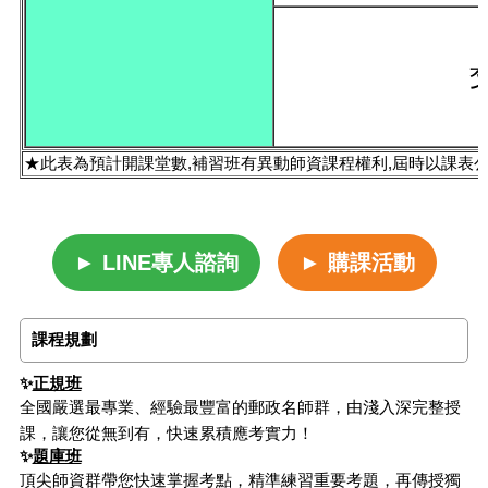
★此表為預計開課堂數,補習班有異動師資課程權利,屆時以課表
► LINE專人諮詢
► 購課活動
課程規劃
✨
正規班
全國嚴選最專業、經驗最豐富的郵政名師群，由淺入深完整授
課，讓您從無到有，快速累積應考實力！
✨
題庫班
頂尖師資群帶您快速掌握考點，精準練習重要考題，再傳授獨