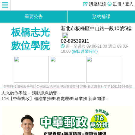
講座紀錄
註冊 / 登入
重要公告
預約補課
新北市板橋區中山路一段10號5樓
板橋志光
02-89539911
數位學院
週一至週六 09:00-21:00 週日 09:00-
18:00
(假日營業時間)
智基科技開發股份有限公司附設志光文理法商短期補習班-新北府教社字第1061558445號
志光數位學院
»
活動訊息總覽
»
116【中華郵政】櫃檯業務/郵務處理/郵遞業務 新班開課
»