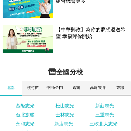
組合機會更多
【中華郵政】為你的夢想遞送希
望 幸福郵你開始
全國分校
北部
桃竹苗
中部/金門
嘉南
高屏/澎湖
東部
基隆志光
松山志光
新莊志光
台北旗艦
士林志光
三重志光
永和志光
新店志光
三峽北大志光