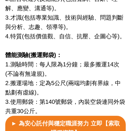
解、應變、溝通等)。
3.才識(包括專業知識、技術與經驗、問題判斷
與分析、志趣、領導等)。
4.特質(包括價值觀、自信、抗壓、企圖心等)。
體能測驗(搬運郵袋)：
1.測驗時間：每人限為1分鐘；最多搬運14次
(不論有無違規)。
2.搬運場地：定為5公尺(兩端均劃有界線，中
點劃有虛線)。
3.使用郵袋：第140號郵袋，內裝空袋連同外袋
共重30公斤。
► 為安心託付與穩定職涯努力 立即【索取