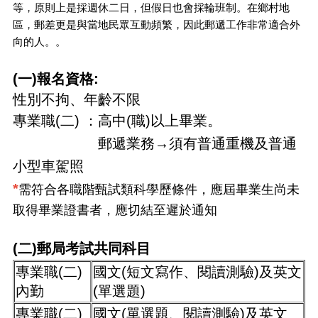
等，原則上是採週休二日，但假日也會採輪班制。在鄉村地
區，郵差更是與當地民眾互動頻繁，因此郵遞工作非常適合外
向的人。。
(一)報名資格:
性別不拘、年齡不限
專業職(二) ：高中(職)以上畢業。
郵遞業務→須有普通重機及普通
小型車駕照
*
需符合各職階甄試類科學歷條件，應屆畢業生尚未
取得畢業證書者，應切結至遲於通知
(二)郵局考試共同科目
專業職(二)
國文(短文寫作、閱讀測驗)及英文
內勤
(單選題)
專業職(二)
國文(單選題、閱讀測驗)及英文