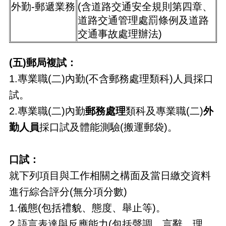
外勤-郵遞業務
(含道路交通安全規則第四章、
道路交通管理處罰條例及道路
交通事故處理辦法)
(五)郵局複試：
1.專業職(二)內勤(不含郵務處理類科)人員採口
試。
2.專業職(二)內勤
郵務處理
類科及專業職(二)
外
勤人員
採口試及體能測驗(搬運郵袋)。
口試：
就下列項目與工作相關之構面及當日繳交資料
進行綜合評分(無分項分數)
1.儀態(包括禮貌、態度、舉止等)。
2.語言表達與反應能力(包括聲調、言辭、理