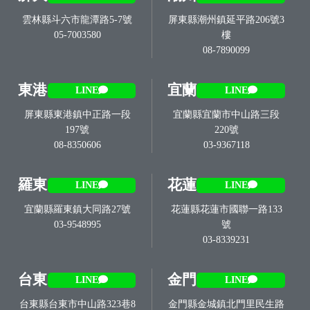
雲林縣斗六市龍潭路5-7號
屏東縣潮州鎮延平路206號3
05-7003580
樓
08-7890099
東港
宜蘭
LINE
LINE
屏東縣東港鎮中正路一段
宜蘭縣宜蘭市中山路三段
197號
220號
08-8350606
03-9367118
羅東
花蓮
LINE
LINE
宜蘭縣羅東鎮大同路27號
花蓮縣花蓮市國聯一路133
03-9548995
號
03-8339231
台東
金門
LINE
LINE
台東縣台東市中山路323巷8
金門縣金城鎮北門里民生路