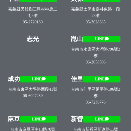
嘉義縣民雄鄉三興村神農二
嘉義縣太保市嘉朴東路一段
街5號
78號
05-2720180
05-3628385
志光
崑山
LINE
台南市永康區大灣路796號3
樓
06-2058506
成功
佳里
LINE
LINE
台南市東區大學路西段41號
台南市佳里區延平路106號3
06-6027289
樓
06-7236776
麻豆
新營
LINE
LINE
台南市麻豆區中山路70號
台南市新營區新進路11號