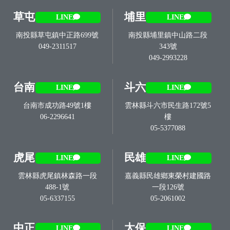
草屯
埔里
LINE
LINE
南投縣草屯鎮中正路699號
南投縣埔里鎮中山路二段
049-2311517
343號
049-2993228
台南
斗六
LINE
LINE
台南市成功路49號1樓
雲林縣斗六市民生路172號5
06-2296641
樓
05-5377088
虎尾
民雄
LINE
LINE
雲林縣虎尾鎮林森路一段
嘉義縣民雄鄉東榮村建國路
488-1號
一段126號
05-6337155
05-2061002
中正
太保
LINE
LINE