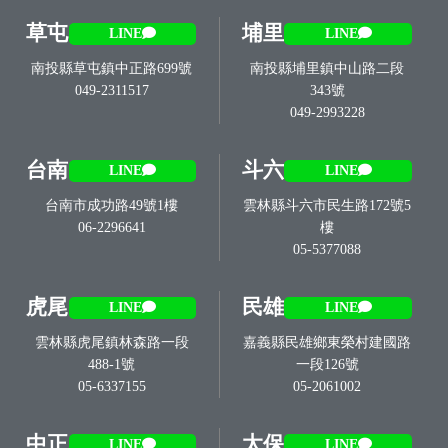
草屯
埔里
LINE
LINE
南投縣草屯鎮中正路699號
南投縣埔里鎮中山路二段
049-2311517
343號
049-2993228
台南
斗六
LINE
LINE
台南市成功路49號1樓
雲林縣斗六市民生路172號5
06-2296641
樓
05-5377088
虎尾
民雄
LINE
LINE
雲林縣虎尾鎮林森路一段
嘉義縣民雄鄉東榮村建國路
488-1號
一段126號
05-6337155
05-2061002
中正
太保
LINE
LINE