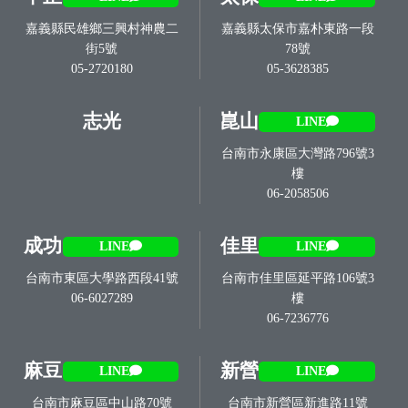
嘉義縣民雄鄉三興村神農二
嘉義縣太保市嘉朴東路一段
街5號
78號
05-2720180
05-3628385
志光
崑山
LINE
台南市永康區大灣路796號3
樓
06-2058506
成功
佳里
LINE
LINE
台南市東區大學路西段41號
台南市佳里區延平路106號3
06-6027289
樓
06-7236776
麻豆
新營
LINE
LINE
台南市麻豆區中山路70號
台南市新營區新進路11號