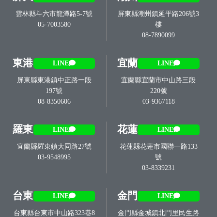
雲林縣斗六市龍潭路5-7號
屏東縣潮州鎮延平路206號3
05-7003580
樓
08-7890099
東港
宜蘭
LINE
LINE
屏東縣東港鎮中正路一段
宜蘭縣宜蘭市中山路三段
197號
220號
08-8350606
03-9367118
羅東
花蓮
LINE
LINE
宜蘭縣羅東鎮大同路27號
花蓮縣花蓮市國聯一路133
03-9548995
號
03-8339231
台東
金門
LINE
LINE
台東縣台東市中山路323巷8
金門縣金城鎮北門里民生路