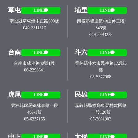
草屯
埔里
LINE
LINE
南投縣草屯鎮中正路699號
南投縣埔里鎮中山路二段
049-2311517
343號
049-2993228
台南
斗六
LINE
LINE
台南市成功路49號1樓
雲林縣斗六市民生路172號5
06-2296641
樓
05-5377088
虎尾
民雄
LINE
LINE
雲林縣虎尾鎮林森路一段
嘉義縣民雄鄉東榮村建國路
488-1號
一段126號
05-6337155
05-2061002
中正
太保
LINE
LINE