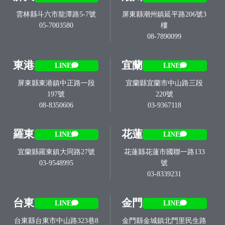
雲林縣斗六市龍潭路5-7號
屏東縣潮州鎮延平路206號3
05-7003580
樓
08-7890099
東港
宜蘭
LINE
LINE
屏東縣東港鎮中正路一段
宜蘭縣宜蘭市中山路三段
197號
220號
08-8350606
03-9367118
羅東
花蓮
LINE
LINE
宜蘭縣羅東鎮大同路27號
花蓮縣花蓮市國聯一路133
03-9548995
號
03-8339231
台東
金門
LINE
LINE
台東縣台東市中山路323巷8
金門縣金城鎮北門里民生路