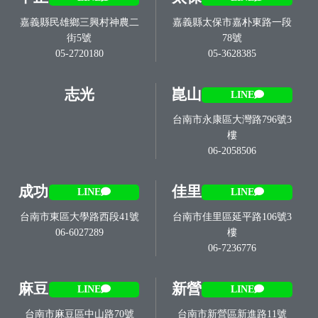
嘉義縣民雄鄉三興村神農二
嘉義縣太保市嘉朴東路一段
街5號
78號
05-2720180
05-3628385
志光
崑山
LINE
台南市永康區大灣路796號3
樓
06-2058506
成功
佳里
LINE
LINE
台南市東區大學路西段41號
台南市佳里區延平路106號3
06-6027289
樓
06-7236776
麻豆
新營
LINE
LINE
台南市麻豆區中山路70號
台南市新營區新進路11號