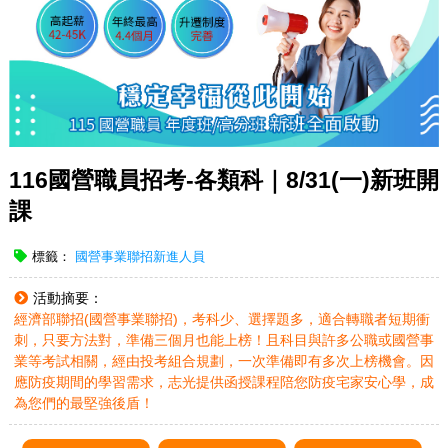
116國營職員招考-各類科｜8/31(一)新班開
課
標籤：
國營事業聯招新進人員
活動摘要：
經濟部聯招(國營事業聯招)，考科少、選擇題多，適合轉職者短期衝
刺，只要方法對，準備三個月也能上榜！且科目與許多公職或國營事
業等考試相關，經由投考組合規劃，一次準備即有多次上榜機會。因
應防疫期間的學習需求，志光提供函授課程陪您防疫宅家安心學，成
為您們的最堅強後盾！