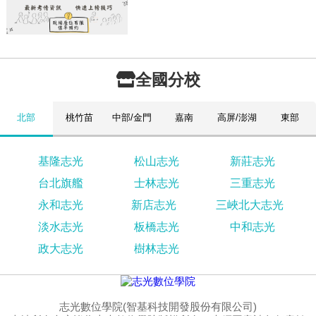
全國分校
北部
桃竹苗
中部/金門
嘉南
高屏/澎湖
東部
基隆志光
松山志光
新莊志光
台北旗艦
士林志光
三重志光
永和志光
新店志光
三峽北大志光
淡水志光
板橋志光
中和志光
政大志光
樹林志光
志光數位學院(智基科技開發股份有限公司)