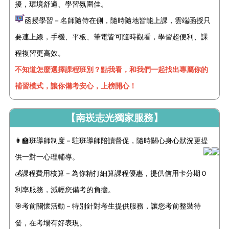
擾，環境舒適、學習氛圍佳。
函授學習－名師隨侍在側，隨時隨地皆能上課，雲端函授只
要連上線，手機、平板、筆電皆可隨時觀看，學習超便利、課
程複習更高效。
不知道怎麼選擇課程班別？點我看，和我們一起找出專屬你的
補習模式，讓你備考安心，上榜開心！
【南崁志光獨家服務】
👩‍🏫班導師制度－駐班導師陪讀督促，隨時關心身心狀況更提
供一對一心理輔導。
💰課程費用核算－為你精打細算課程優惠，提供信用卡分期０
利率服務，減輕您備考的負擔。
🎯考前關懷活動－特別針對考生提供
服務
，讓您考前整裝待
發，在考場有好表現。