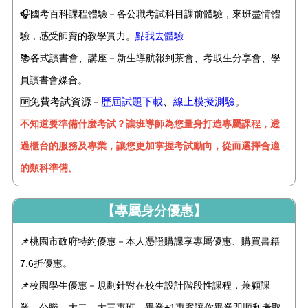
🎧國考百科課程體驗－各公職考試科目課前體驗，來班盡情體
驗，感受師資的教學實力。
點我去體驗
📚
各式讀書會、講座－新生導航報到茶會、考取生分享會、學
員讀書會媒合。
免費考試資源
歷屆試題下載
、
線上模擬測驗
🆓
－
。
不知道要準備什麼考試？讓班導師為您量身打造專屬課程，透
過櫃台的服務及專業，讓您更加掌握考試動向，從而選擇合適
的類科準備。
【專屬身分優惠】
📌桃園市政府特約優惠－本人憑證購課享專屬優惠、購買書籍
7.6折優惠。
📌校園學生優惠－規劃針對在校生設計階段性課程，兼顧課
業、公職，大二、大三專班、畢業+1專案讓你畢業即順利考取