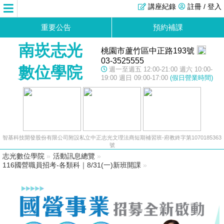
講座紀錄
註冊 / 登入
重要公告
預約補課
南崁志光
桃園市蘆竹區中正路193號
03-3525555
數位學院
週一至週五 12:00-21:00 週六 10:00-
19:00 週日 09:00-17:00
(假日營業時間)
智基科技開發股份有限公司附設私立中正志光文理法商短期補習班-府教終字第1070185363
號
志光數位學院
»
活動訊息總覽
»
116國營職員招考-各類科｜8/31(一)新班開課
»