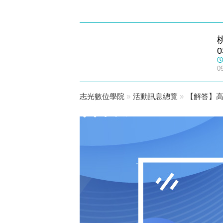
南崁志光
0
數位學院
0
志光數位學院
»
活動訊息總覽
»
【解答】高