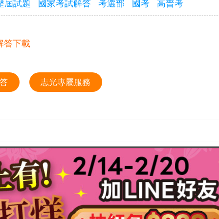
歷屆試題
國家考試解答
考選部
國考
高普考
題解答下載
答
志光專屬服務