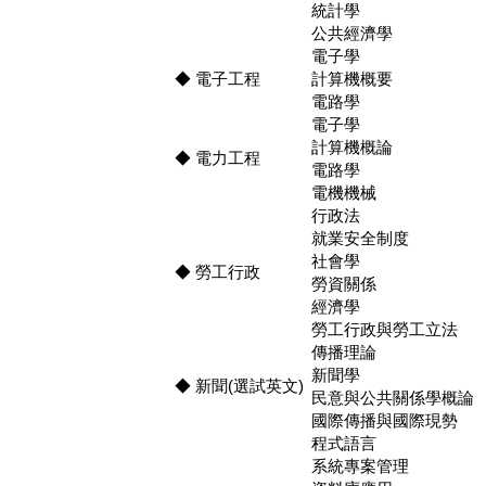
統計學
公共經濟學
電子學
◆ 電子工程
計算機概要
電路學
電子學
計算機概論
◆ 電力工程
電路學
電機機械
行政法
就業安全制度
社會學
◆ 勞工行政
勞資關係
經濟學
勞工行政與勞工立法
傳播理論
新聞學
◆ 新聞(選試英文)
民意與公共關係學概論
國際傳播與國際現勢
程式語言
系統專案管理