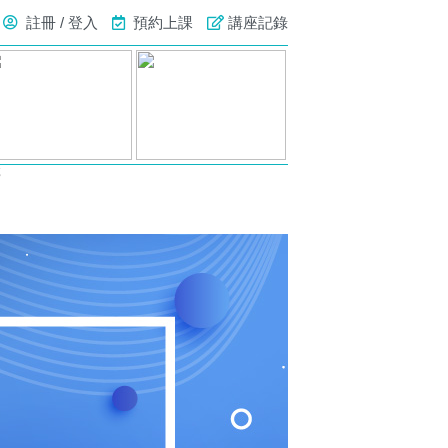
註冊 / 登入
預約上課
講座記錄
號