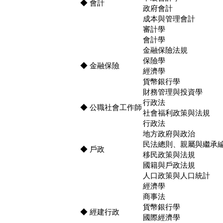
◆ 會計
政府會計
成本與管理會計
審計學
會計學
金融保險法規
保險學
◆ 金融保險
經濟學
貨幣銀行學
財務管理與投資學
行政法
◆ 公職社會工作師
社會福利政策與法規
行政法
地方政府與政治
民法總則、親屬與繼承
◆ 戶政
移民政策與法規
國籍與戶政法規
人口政策與人口統計
經濟學
商事法
貨幣銀行學
◆ 經建行政
國際經濟學