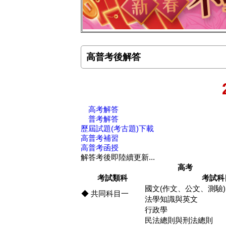
高普考後解答
高考解答
普考解答
歷屆試題(考古題)下載
高普考補習
高普考函授
解答考後即陸續更新...
高考
考試類科
考試科
國文(作文、公文、測驗)
◆ 共同科目一
法學知識與英文
行政學
民法總則與刑法總則