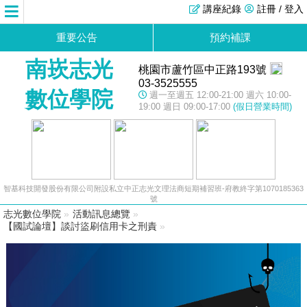
講座紀錄
註冊 / 登入
重要公告
預約補課
南崁志光
桃園市蘆竹區中正路193號
03-3525555
數位學院
週一至週五 12:00-21:00 週六 10:00-
19:00 週日 09:00-17:00
(假日營業時間)
智基科技開發股份有限公司附設私立中正志光文理法商短期補習班-府教終字第1070185363
號
志光數位學院
»
活動訊息總覽
»
【國試論壇】談討盜刷信用卡之刑責
»