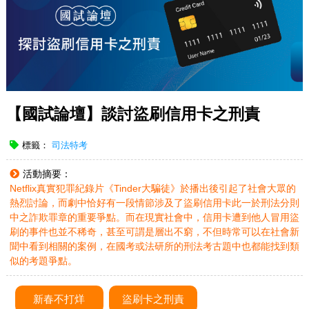
【國試論壇】談討盜刷信用卡之刑責
標籤：
司法特考
活動摘要：
Netflix真實犯罪紀錄片《Tinder大騙徒》於播出後引起了社會大眾的
熱烈討論，而劇中恰好有一段情節涉及了盜刷信用卡此一於刑法分則
中之詐欺罪章的重要爭點。而在現實社會中，信用卡遭到他人冒用盜
刷的事件也並不稀奇，甚至可謂是層出不窮，不但時常可以在社會新
聞中看到相關的案例，在國考或法研所的刑法考古題中也都能找到類
似的考題爭點。
新春不打烊
盜刷卡之刑責