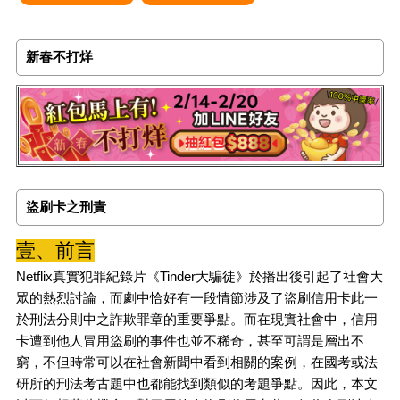
新春不打烊
盜刷卡之刑責
壹、前言
Netflix真實犯罪紀錄片《Tinder大騙徒》於播出後引起了社會大
眾的熱烈討論，而劇中恰好有一段情節涉及了盜刷信用卡此一
於刑法分則中之詐欺罪章的重要爭點。而在現實社會中，信用
卡遭到他人冒用盜刷的事件也並不稀奇，甚至可謂是層出不
窮，不但時常可以在社會新聞中看到相關的案例，在國考或法
研所的刑法考古題中也都能找到類似的考題爭點。因此，本文