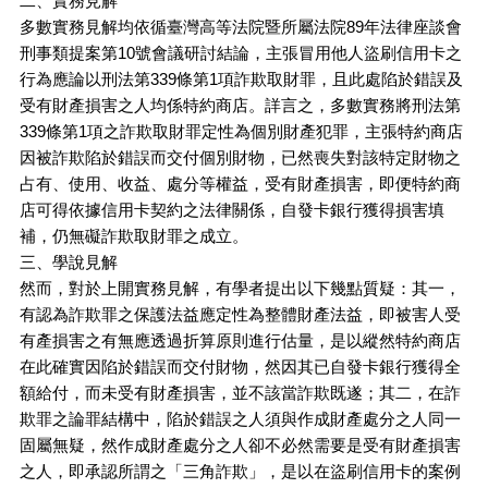
二、實務見解
多數實務見解均依循臺灣高等法院暨所屬法院89年法律座談會
刑事類提案第10號會議研討結論，主張冒用他人盜刷信用卡之
行為應論以刑法第339條第1項詐欺取財罪，且此處陷於錯誤及
受有財產損害之人均係特約商店。詳言之，多數實務將刑法第
339條第1項之詐欺取財罪定性為個別財產犯罪，主張特約商店
因被詐欺陷於錯誤而交付個別財物，已然喪失對該特定財物之
占有、使用、收益、處分等權益，受有財產損害，即便特約商
店可得依據信用卡契約之法律關係，自發卡銀行獲得損害填
補，仍無礙詐欺取財罪之成立。
三、學說見解
然而，對於上開實務見解，有學者提出以下幾點質疑：其一，
有認為詐欺罪之保護法益應定性為整體財產法益，即被害人受
有產損害之有無應透過折算原則進行估量，是以縱然特約商店
在此確實因陷於錯誤而交付財物，然因其已自發卡銀行獲得全
額給付，而未受有財產損害，並不該當詐欺既遂；其二，在詐
欺罪之論罪結構中，陷於錯誤之人須與作成財產處分之人同一
固屬無疑，然作成財產處分之人卻不必然需要是受有財產損害
之人，即承認所謂之「三角詐欺」，是以在盜刷信用卡的案例