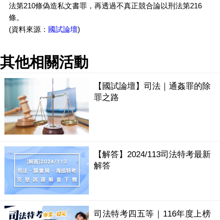
法第210條偽造私文書罪，再透過不真正競合論以刑法第216
條。
(資料來源：
國試論壇
)
其他相關活動
【國試論壇】司法｜通姦罪的除
罪之路
【解答】2024/113司法特考最新
解答
司法特考四五等｜116年度上榜