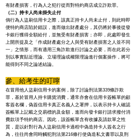
有財產損害，行為人之犯行從而對特約商店成立詐欺罪。
（二）持卡人尚未掛失止付
倘行為人盜刷信用卡之際，該真正持卡人尚未止付，則此時即
便特約商店陷於錯誤，進而做出財產處分，其仍將於事後從發
卡銀行獲得全額給付，並無受有財產損害；亦即，此處即發生
上開所提及之「作成財產處分之人與受有財產損害之人並不同
一」之情形，而有適用三角詐欺進行討論之必要，而在此若分
別以事實貼近理論、立場理論或權限理論進行個案操作，將可
能得到不同之論述結論。
參、給考生的叮嚀
在冒用他人盜刷信用卡的案例，除了討論刑法第339條詐欺
罪，基於冒用人持卡購貨消費，通常亦會在信用卡簽帳單的顧
客簽名欄，偽簽信用卡真正名義人之署押，以表示持卡人確認
簽帳單上記載之交易標的及金額，進而向發卡銀行請求撥付消
費款項予特約商店。因此，該簽帳單含有收據及請款單之性
質，是以針對行為人盜刷信用卡過程中偽造持卡人簽名之行
為，往往尚會同時觸犯刑法第216條行使偽造私文書罪以及刑