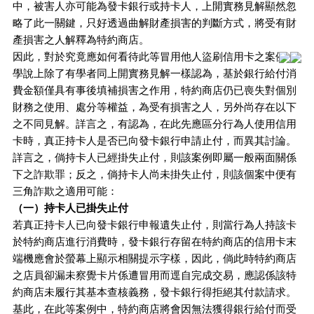
中，被害人亦可能為發卡銀行或持卡人，上開實務見解顯然忽
略了此一關鍵，只好透過曲解財產損害的判斷方式，將受有財
產損害之人解釋為特約商店。
因此，對於究竟應如何看待此等冒用他人盜刷信用卡之案例，
學說上除了有學者同上開實務見解一樣認為，基於銀行給付消
費金額僅具有事後填補損害之作用，特約商店仍已喪失對個別
財務之使用、處分等權益，為受有損害之人，另外尚存在以下
之不同見解。詳言之，有認為，在此先應區分行為人使用信用
卡時，真正持卡人是否已向發卡銀行申請止付，而異其討論。
詳言之，倘持卡人已經掛失止付，則該案例即屬一般兩面關係
下之詐欺罪；反之，倘持卡人尚未掛失止付，則該個案中便有
三角詐欺之適用可能：
（一）持卡人已掛失止付
若真正持卡人已向發卡銀行申報遺失止付，則當行為人持該卡
於特約商店進行消費時，發卡銀行存留在特約商店的信用卡末
端機應會於螢幕上顯示相關提示字樣，因此，倘此時特約商店
之店員卻漏未察覺卡片係遭冒用而逕自完成交易，應認係該特
約商店未履行其基本查核義務，發卡銀行得拒絕其付款請求。
基此，在此等案例中，特約商店將會因無法獲得銀行給付而受