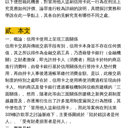
以下便想藉此機會，對冒用他人盜刷信用卡此一行為在刑法上
究竟應如何評價、論罪進行較為詳細的說明，具體探討實務和
學說在此一爭點上，其各自的見解究竟有哪些不同之處。
貳、本文
一、概論：信用卡使用上呈現三面關係
信用卡交易與傳統交易手段有別，信用卡本身並不存在任何價
值，其之所以得作為金融交易工具，乃憑藉發卡銀行（金融機
關）之財產擔保，即允許持卡人（消費者）用該卡於特約商店
進行消費時，由發卡銀行基於信用關係先行替持卡人墊付費
用，再由持卡人事後透過帳單繳付消費金額。是以，此種交易
制度的特別之處即在於，信用卡之使用將使消費過程呈現由持
卡人、特約商店及發卡銀行透過審核機制與信賴所建構的「三
面關係」。然而，隨著此等由三面關係所建構之新興交易制度
越趨普及，亦逐漸衍生出了許多濫用制度漏洞之行為態樣，其
中便包含了「冒用他人盜刷信用卡」，而此等案例在刑法第
339條詐欺罪之討論脈絡下，主要係圍繞於「陷於錯誤者是何
人」、「受有財產損害者是何人」。