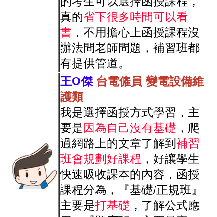
的考生可以選擇函授課程，
真的
省下很多時間可以看
書
，不用擔心上函授課程沒
辦法問老師問題，補習班都
有提供管道。
王O傑
台電僱員
 變電設備維
護類
我是選擇函授方式學習，主
要是
因為自己沒有基礎
，爬
過網路上的文章了解到
補習
班會規劃好課程
，好讓學生
快速吸收課本的內容，函授
課程分為，『基礎/正規班』
主要是
打基礎
，了解公式應