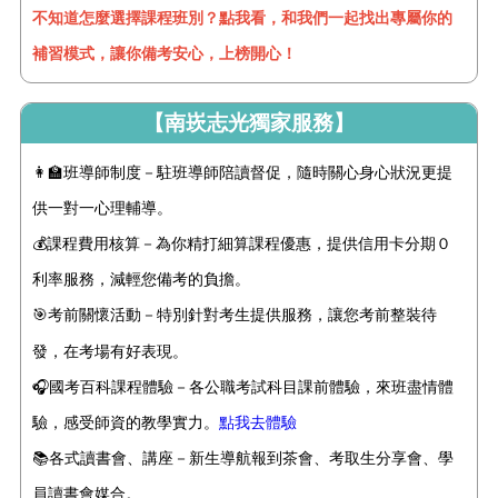
不知道怎麼選擇課程班別？點我看，和我們一起找出專屬你的
補習模式，讓你備考安心，上榜開心！
【南崁志光獨家服務】
👩‍🏫班導師制度－駐班導師陪讀督促，隨時關心身心狀況更提
供一對一心理輔導。
💰課程費用核算－為你精打細算課程優惠，提供信用卡分期０
利率服務，減輕您備考的負擔。
🎯考前關懷活動－特別針對考生提供
服務
，讓您考前整裝待
發，在考場有好表現。
🎧國考百科課程體驗－各公職考試科目課前體驗，來班盡情體
驗，感受師資的教學實力。
點我去體驗
📚
各式讀書會、講座－新生導航報到茶會、考取生分享會、學
員讀書會媒合。