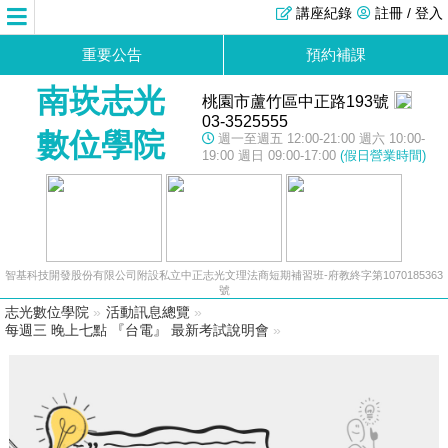
講座紀錄
註冊 / 登入
重要公告
預約補課
南崁志光
桃園市蘆竹區中正路193號
03-3525555
數位學院
週一至週五 12:00-21:00 週六 10:00-
19:00 週日 09:00-17:00
(假日營業時間)
智基科技開發股份有限公司附設私立中正志光文理法商短期補習班-府教終字第1070185363
號
志光數位學院
»
活動訊息總覽
»
每週三 晚上七點 『台電』 最新考試說明會
»