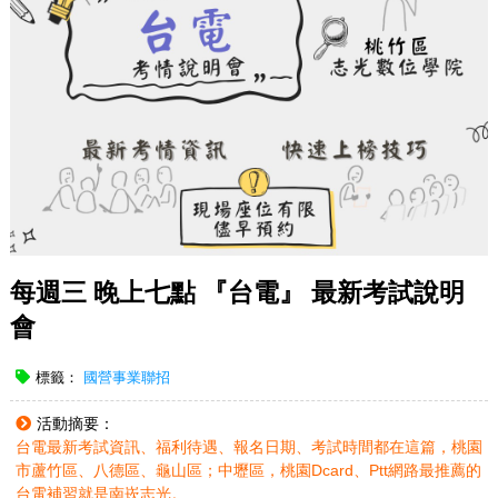
每週三 晚上七點 『台電』 最新考試說明
會
標籤：
國營事業聯招
活動摘要：
台電最新考試資訊、福利待遇、報名日期、考試時間都在這篇，桃園
市蘆竹區、八德區、龜山區；中壢區，桃園Dcard、Ptt網路最推薦的
台電補習就是南崁志光。