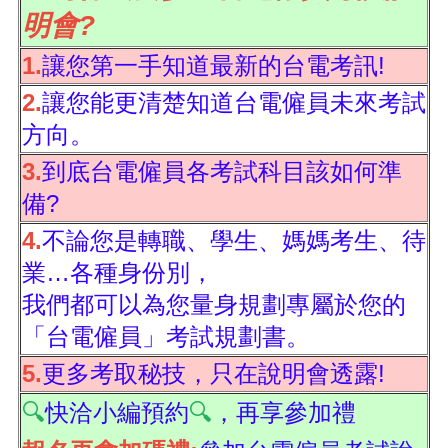
明會?
1.
讓您第一手知道最新的台電考訊!
2.
讓您能更清楚知道台電僱員未來考試
方向。
3.
到底台電僱員各考試科目該如何準
備?
4.
不論您是轉職、學生、媽媽考生、待
業…各種身份別，
我們都可以為您量身規劃專屬於您的
「台電僱員」考試規劃書。
5.
更多考取秘技，只在說明會透露!
🔍
快洽小編預約
🔍
，再享參加禮