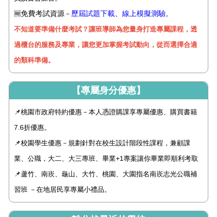
免費考試資源
歷屆試題下載
、
線上模擬測驗
🆓
－
。
不知道要準備什麼考試？讓班導師為您量身打造專屬課程，透
過櫃台的服務及專業，讓您更加掌握考試動向，從而選擇合適
的類科準備。
【專屬身分優惠】
📌桃園市政府特約優惠－本人憑證購課享專屬優惠、購買書籍
7.6折優惠。
📌校園學生優惠－規劃針對在校生設計階段性課程，兼顧課
業、公職，大二、大三專班、畢業+1專案讓你畢業即順利考取
📌蘆竹、南崁、龜山、大竹、桃園、大園指名南崁志光公職補
習班 －在地居民享專屬小禮品。