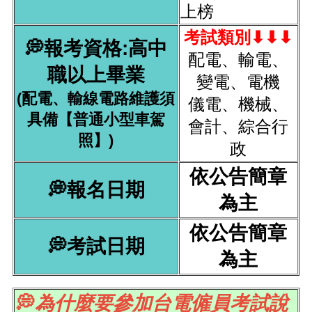
上榜
考試類別⬇⬇⬇
💭報考資格:高中
配電、輸電、
職以上畢業
變電、電機
(配電、輸線電路維護須
儀電、機械、
具備【普通小型車駕
會計、綜合行
照】)
政
依公告簡章
💭報名日期
為主
依公告簡章
💭考試日期
為主
💭
為什麼要參加台電僱員考試說