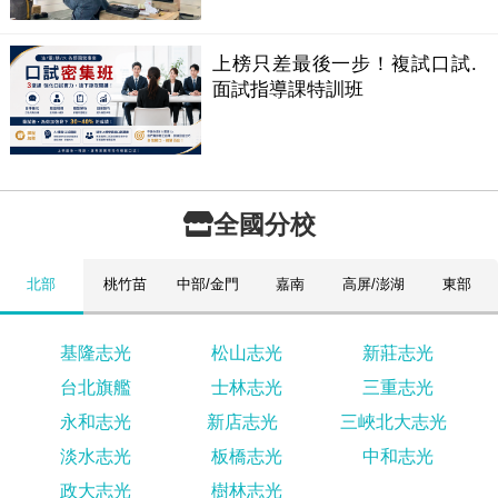
上榜只差最後一步！複試口試.
面試指導課特訓班
全國分校
北部
桃竹苗
中部/金門
嘉南
高屏/澎湖
東部
基隆志光
松山志光
新莊志光
台北旗艦
士林志光
三重志光
永和志光
新店志光
三峽北大志光
淡水志光
板橋志光
中和志光
政大志光
樹林志光