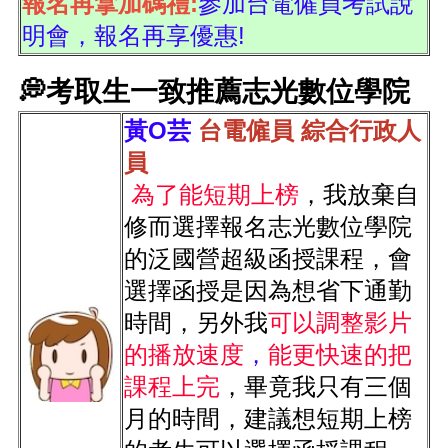
報名再拿加碼禮:
參加台電僱員考試說
明會，報名再享優惠!
💭考取生一致推薦志光數位學院
黃O芸
 台電僱員 綜合行政人
員
為了能短期上榜
，我放棄自
修而選擇報名志光數位學院
的泛國營超級函授課程，會
選擇函授是因為想省下通勤
時間，另外我
可以調整影片
的播放速度
，
能更快速的把
課程上完
，畢竟我只有三個
月的時間，建議想短期上榜