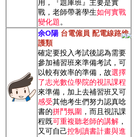
用，『題庫班』主要是實
戰，老師帶著學生
如何實戰
變化題
。
余O陽
 台電
僱員
 配電線路維
護類
確定要投入考試後認為需要
參加補習班來準備考試，可
以較有效率的準備，故
選擇
了志光數位學院的視訊課程
來準備，加上去補習班又可
感受
其他考生們努力認真唸
書的
拼鬥氛圍
，而且視訊課
程既
可重複聽老師的講解
，
又可自己
控制讀書計畫與進