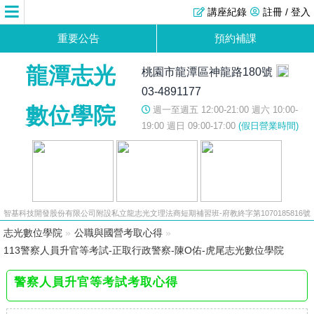
講座紀錄
註冊 / 登入
重要公告
預約補課
龍潭志光
桃園市龍潭區神龍路180號
03-4891177
數位學院
週一至週五 12:00-21:00 週六 10:00-
19:00 週日 09:00-17:00
(假日營業時間)
智基科技開發股份有限公司附設私立龍志光文理法商短期補習班-府教終字第1070185816號
志光數位學院
»
公職與國營考取心得
»
113警察人員升官等考試-正取行政警察-陳O佑-虎尾志光數位學院
警察人員升官等考試考取心得