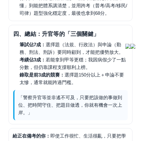
懂」到能把體系講清楚，並用跨考（普考/高考/移民/
司律）題型強化穩定度，最後也拿到68分。
四、總結：升官等的「三個關鍵」
筆試佔7成：
選擇題（法規、行政法）與申論（勤
務、刑法、刑訴）要同時顧到，才能把優勢放大。
考績佔3成：
若能拿到甲等更穩；我因病假少了一點
分數，但仍靠課程支撐順利上榜。
錄取是前3成的競賽：
選擇題150分以上＋申論不要
太慘，通常就能跨過門檻。
「警察升官等並非遙不可及，只要把該做的事做到
位、把時間守住、把題目做透，你就有機會一次上
岸。」
給正在備考的你：
即使工作很忙、生活很亂，只要把學