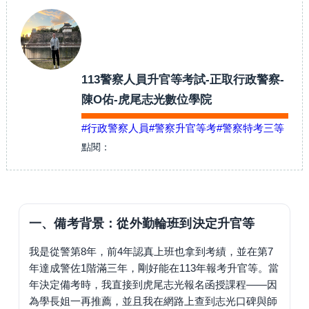
113警察人員升官等考試-正取行政警察-
陳O佑-虎尾志光數位學院
#行政警察人員
#警察升官等考
#警察特考三等
點閱：
一、備考背景：從外勤輪班到決定升官等
我是從警第8年，前4年認真上班也拿到考績，並在第7
年達成警佐1階滿三年，剛好能在113年報考升官等。當
年決定備考時，我直接到虎尾志光報名函授課程——因
為學長姐一再推薦，並且我在網路上查到志光口碑與師