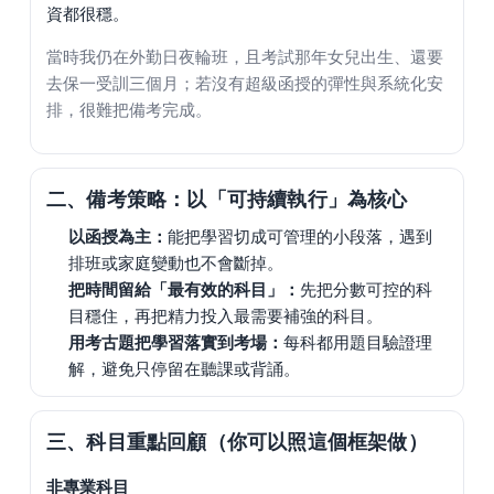
資都很穩。
當時我仍在外勤日夜輪班，且考試那年女兒出生、還要
去保一受訓三個月；若沒有超級函授的彈性與系統化安
排，很難把備考完成。
二、備考策略：以「可持續執行」為核心
以函授為主：
能把學習切成可管理的小段落，遇到
排班或家庭變動也不會斷掉。
把時間留給「最有效的科目」：
先把分數可控的科
目穩住，再把精力投入最需要補強的科目。
用考古題把學習落實到考場：
每科都用題目驗證理
解，避免只停留在聽課或背誦。
三、科目重點回顧（你可以照這個框架做）
非專業科目