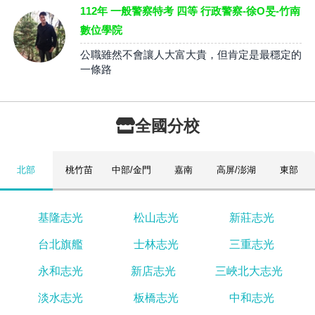
112年 一般警察特考 四等 行政警察-徐O旻-竹南
數位學院
公職雖然不會讓人大富大貴，但肯定是最穩定的
一條路
全國分校
北部
桃竹苗
中部/金門
嘉南
高屏/澎湖
東部
基隆志光
松山志光
新莊志光
台北旗艦
士林志光
三重志光
永和志光
新店志光
三峽北大志光
淡水志光
板橋志光
中和志光