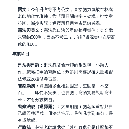
國文：
今年升官等不考公文，直接把力氣放在林嵩
老師的作文訓練，靠「題目關鍵字＋架構」把文章
拉順、減少失誤；選擇題只用考古題練感覺。
憲法與英文：
憲法靠口訣與重點整理穩住；英文我
只背約500單，因為不考二技，能把資源集中在更高
效的地方。
專業科目
刑法與刑訴：
刑法靠艾倫老師的幽默與「小題大
作」策略把申論寫到位；刑訴則需要課後大量複習
法條並反覆做考古題。
警察勤務：
範圍雖多但相對固定，重點是「不空
白」——即使不完美，也要把可寫的實務觀點寫出
來，才有分數機會。
警察法規（選擇題）：
大量刷題＋把老師重點與自
己錯題整理成一冊法規筆記，最後我拿到88分，最
有成就感。
行政法：
林清老師讓我從「連行政處分是什麼都不