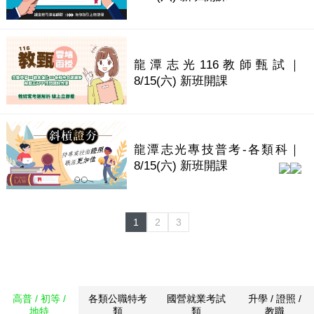
龍潭志光116教師甄試｜
8/15(六) 新班開課
龍潭志光專技普考-各類科｜
8/15(六) 新班開課
1
2
3
高普 / 初等 /
各類公職特考
國營就業考試
升學 / 證照 /
地特
類
類
教職