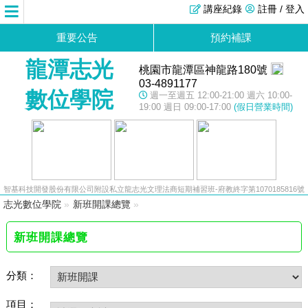
講座紀錄
註冊 / 登入
重要公告
預約補課
龍潭志光
桃園市龍潭區神龍路180號
03-4891177
數位學院
週一至週五 12:00-21:00 週六 10:00-
19:00 週日 09:00-17:00
(假日營業時間)
智基科技開發股份有限公司附設私立龍志光文理法商短期補習班-府教終字第1070185816號
志光數位學院
»
新班開課總覽
»
新班開課總覽
分類：
項目：