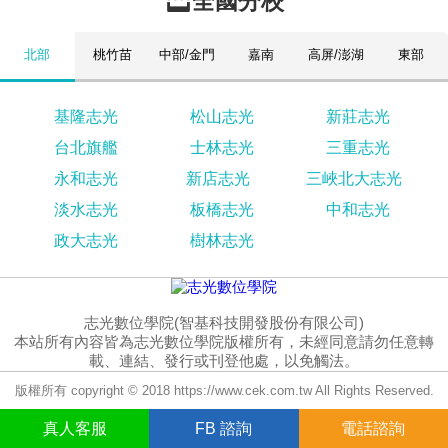
全國分校
北部
桃竹苗
中部/金門
嘉南
高屏/澎湖
東部
基隆志光
松山志光
新莊志光
台北旗艦
士林志光
三重志光
永和志光
新店志光
三峽北大志光
淡水志光
板橋志光
中和志光
政大志光
樹林志光
志光數位學院(智基科技開發股份有限公司)
本站所有內容皆為志光數位學院版權所有，未經同意請勿任意轉
載、連結、發行或刊登他處，以免觸法。
版權所有 copyright © 2018 https://www.cek.com.tw All Rights Reserved.
真人
客服
FB
諮詢
電話諮詢