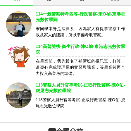
114一般警察特考四等-行政警察-宋O禎-東港志
光數位學院
宋同學本身是法律系，因為家人有從事警察工作
以及家人的建議，所以準備考取警察。
114高普雙榜-衛生行政-陳O瑜-東港志光數位學
院
在畢業前，我先報名了補習班的視訊班，打算一
邊專心完成護理系的實習與課業，等畢業後再全
力投入高普考的準備。
113警察人員升官等考試-正取行政警察-陳O佑-
虎尾志光數位學院
113警察人員升官等考試-正取行政警察-陳O佑-虎
尾志光數位學院