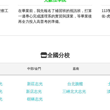
光數位學院
警察工
在畢業前，我先報名了補習班的視訊班，打算
11
。
一邊專心完成護理系的實習與課業，等畢業後
佑-
再全力投入高普考的準備。
全國分校
中部/金門
嘉南
光
新莊志光
台北旗艦
光
新店志光
三峽北大志光
光
樹林志光