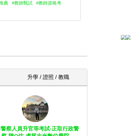
推薦
#教師甄試
#教師資格考
升學 / 證照 / 教職
13警察人員升官等考試-正取行政警