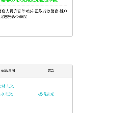
察-陳O佑-虎尾志光數位學院
3警察人員升官等考試-正取行政警察-陳O
虎尾志光數位學院
高屏/澎湖
東部
士林志光
淡水志光
板橋志光