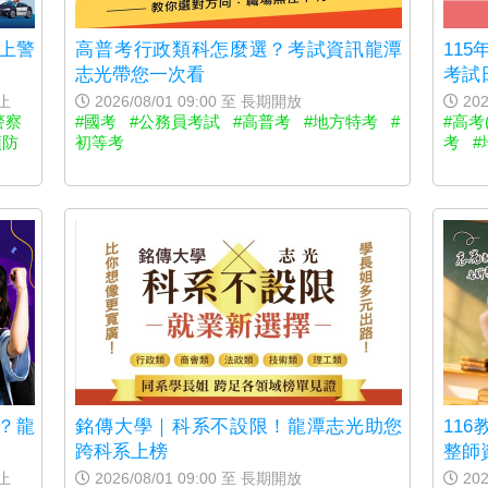
上警
高普考行政類科怎麼選？考試資訊龍潭
11
志光帶您一次看
考試
0止
2026/08/01 09:00 至 長期開放
202
警察
#國考
#公務員考試
#高普考
#地方特考
#
#高考
預防
初等考
考
#
？龍
銘傳大學｜科系不設限！龍潭志光助您
11
跨科系上榜
整師
0止
2026/08/01 09:00 至 長期開放
202