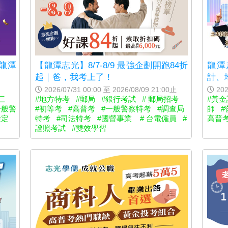
龍潭
【龍潭志光】8/7-8/9 最強企劃開跑84折
龍潭
起｜爸，我考上了！
計、
2026/07/31 00:00 至 2026/08/09 21:00止
202
三
#地方特考
#郵局
#銀行考試
# 郵局招考
#黃
一般警
#初等考
#高普考
#一般警察特考
#調查局
師
#
檢定
特考
#司法特考
#國營事業
# 台電僱員
#
高普
證照考試
#雙效學習