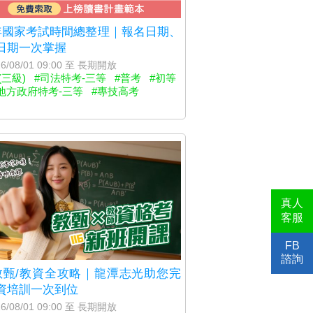
5年國家考試時間總整理｜報名日期、
日期一次掌握
6/08/01 09:00 至 長期開放
(三級)
#司法特考-三等
#普考
#初等
地方政府特考-三等
#專技高考
真人
客服
FB
諮詢
6教甄/教資全攻略｜龍潭志光助您完
資培訓一次到位
6/08/01 09:00 至 長期開放