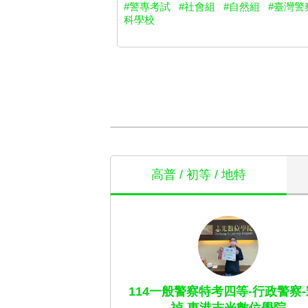
#警專考試
#社會組
#自然組
#臺灣警
科學校
高普 / 初等 / 地特
114一般警察特考四等-行政警察-