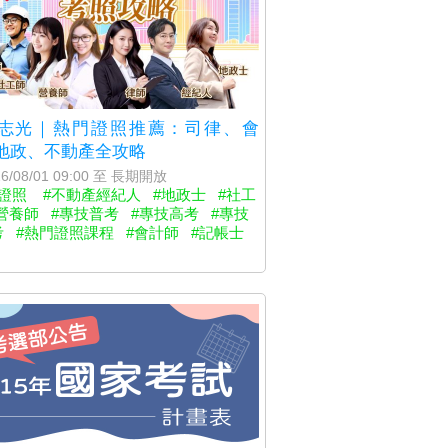
志光｜熱門證照推薦：司律、會
地政、不動產全攻略
6/08/01 09:00 至 長期開放
金證照
#不動產經紀人
#地政士
#社工
營養師
#專技普考
#專技高考
#專技
考
#熱門證照課程
#會計師
#記帳士