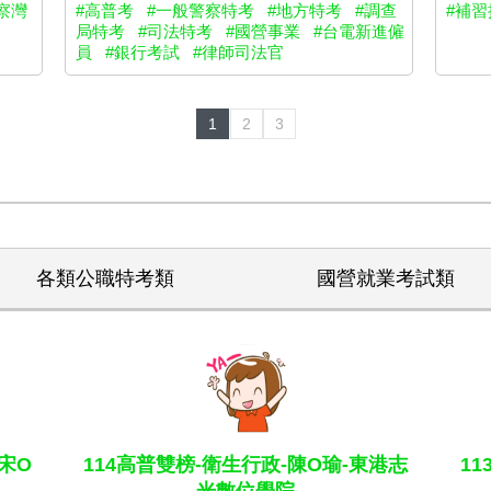
察灣
#高普考
#一般警察特考
#地方特考
#調查
#補習
局特考
#司法特考
#國營事業
#台電新進僱
員
#銀行考試
#律師司法官
1
2
3
各類公職特考類
國營就業考試類
宋O
114高普雙榜-衛生行政-陳O瑜-東港志
1