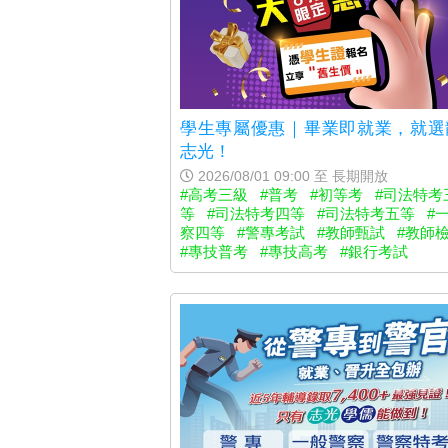
學生專屬優惠｜畢業即就業，就選
志光！
2026/08/01 09:00 至 長期開放
#高考三級
#普考
#初等考
#司法特考
等
#司法特考四等
#司法特考五等
#
察四等
#警專考試
#教師甄試
#教師
#專技普考
#專技高考
#銀行考試