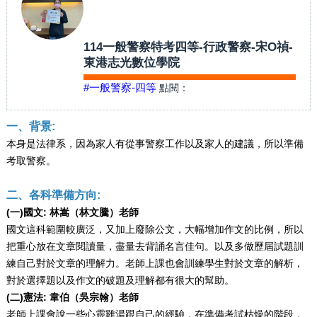
114一般警察特考四等-行政警察-宋O禎-
東港志光數位學院
#一般警察-四等
點閱：
一、背景:
本身是法律系，因為家人有從事警察工作以及家人的建議，所以準備
考取警察。
二、各科準備方向:
(一)國文: 林嵩（林文騰）老師
國文這科範圍較廣泛，又加上廢除公文，大幅增加作文的比例，所以
把重心放在文章閱讀量，盡量去背誦名言佳句。以及多做歷屆試題訓
練自己對於文章的理解力。老師上課也會訓練學生對於文章的解析，
對於選擇題以及作文的破題及理解都有很大的幫助。
(二)憲法: 韋伯（吳宗翰）老師
老師上課會說一些心靈雞湯跟自己的經驗，在準備考試枯燥的階段，