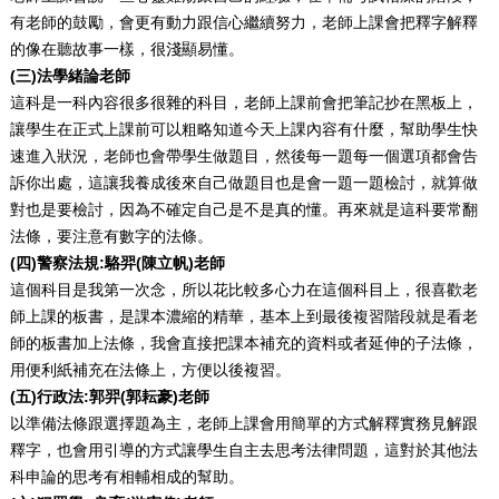
有老師的鼓勵，會更有動力跟信心繼續努力，老師上課會把釋字解釋
的像在聽故事一樣，很淺顯易懂。
(三)法學緒論老師
這科是一科內容很多很雜的科目，老師上課前會把筆記抄在黑板上，
讓學生在正式上課前可以粗略知道今天上課內容有什麼，幫助學生快
速進入狀況，老師也會帶學生做題目，然後每一題每一個選項都會告
訴你出處，這讓我養成後來自己做題目也是會一題一題檢討，就算做
對也是要檢討，因為不確定自己是不是真的懂。再來就是這科要常翻
法條，要注意有數字的法條。
(四)警察法規:駱羿(陳立帆)老師
這個科目是我第一次念，所以花比較多心力在這個科目上，很喜歡老
師上課的板書，是課本濃縮的精華，基本上到最後複習階段就是看老
師的板書加上法條，我會直接把課本補充的資料或者延伸的子法條，
用便利紙補充在法條上，方便以後複習。
(五)行政法:郭羿(郭耘豪)老師
以準備法條跟選擇題為主，老師上課會用簡單的方式解釋實務見解跟
釋字，也會用引導的方式讓學生自主去思考法律問題，這對於其他法
科申論的思考有相輔相成的幫助。