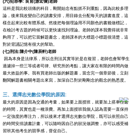
(六)犯罪學: 良育(游宏偉)老師
這科是我比較頭痛的科目，剛開始念有點抓不到重點，因為比較多理
論，後來我改變自己的讀書安排，用目錄去分配每天的讀書進度，這
樣念起來比較有體系感。然後把每個理論用不同顏色的書籤做標記，
在檢討考古題的時候可以更快速找到理論。老師的課本我覺得就非常
夠用了，可以把它當解題書念，老師課本的大標題小標題很清楚，這
對於背誦記憶有很大的幫助。
(七)刑法:陳介中(陳辰軒)老師
因為本身是法律系，所以念刑法其實等於是在複習，老師也會幫學生
過濾掉一些三等或者司律、研究所的考點，讓大家在有限的時間內做
最大效益的事。我有買老師出版的解題書，當念完一個章節後，立刻
翻閱解題書相關考題出來寫，加深自己對於剛剛念的觀念的熟悉度。
三、選擇志光數位學院的原因:
最大的原因是因為交通的考量，如果要上面授班，就要加上搭車往返
的時間，其實也是一種浪費。再加上面授班我個人認為需要一直保持
一定強度的專注力，所以後來才選擇志光數位學院，既可以依照自己
的時間安排讀書計畫，可以隨時因自己的狀況做調整，亦可以感受補
習班其他考生的競爭感，督促自己。