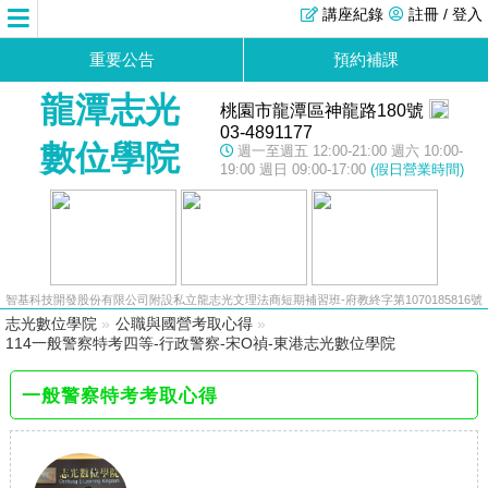
講座紀錄
註冊 / 登入
重要公告
預約補課
龍潭志光
桃園市龍潭區神龍路180號
03-4891177
數位學院
週一至週五 12:00-21:00 週六 10:00-
19:00 週日 09:00-17:00
(假日營業時間)
智基科技開發股份有限公司附設私立龍志光文理法商短期補習班-府教終字第1070185816號
志光數位學院
»
公職與國營考取心得
»
114一般警察特考四等-行政警察-宋O禎-東港志光數位學院
一般警察特考考取心得