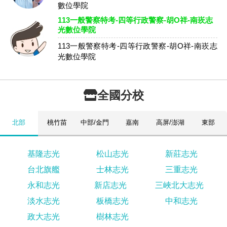
數位學院
113一般警察特考-四等行政警察-胡O祥-南崁志
光數位學院
113一般警察特考-四等行政警察-胡O祥-南崁志
光數位學院
全國分校
北部
桃竹苗
中部/金門
嘉南
高屏/澎湖
東部
基隆志光
松山志光
新莊志光
台北旗艦
士林志光
三重志光
永和志光
新店志光
三峽北大志光
淡水志光
板橋志光
中和志光
政大志光
樹林志光