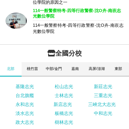
位學院的原因之一
114一般警察特考-四等行政警察-沈O卉-南崁志
光數位學院
114一般警察特考-四等行政警察-沈O卉-南崁志
光數位學院
全國分校
北部
桃竹苗
中部/金門
嘉南
高屏/澎湖
東部
基隆志光
松山志光
新莊志光
台北旗艦
士林志光
三重志光
永和志光
新店志光
三峽北大志光
淡水志光
板橋志光
中和志光
政大志光
樹林志光