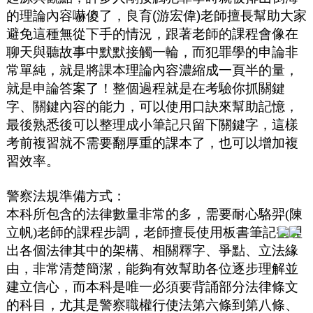
的理論內容嚇傻了，良育
(
游宏偉
)
老師擅長幫助大家
避免這種無從下手的情況，跟著老師的課程會像在
聊天與聽故事中默默接觸一輪，而犯罪學的申論非
常單純，就是將課本理論內容濃縮成一頁半的量，
就是申論答案了！整個過程就是在考驗你抓關鍵
字、關鍵內容的能力，可以使用口訣來幫助記憶，
最後熟悉後可以整理成小筆記只留下關鍵字，這樣
考前複習就不需要翻厚重的課本了，也可以增加複
習效率。
警察法規準備方式：
本科所包含的法律數量非常的多，需要耐心駱羿(陳
立帆)老師的課程步調，老師擅長使用板書筆記整理
出各個法律其中的架構
、相關釋字、爭點、立法緣
由，非常清楚簡潔，能夠有效幫助各位逐步理解並
建立信心，而本科是唯一必須要背誦部分法律條文
的科目，尤其是警察職權行使法第六條到第八條、