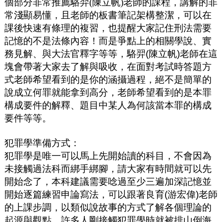
個部分非常推薦駱羿(陳立帆)老師的課程，講解的非
常淺顯易懂，且老師的板書筆記架構整潔，可以在
課後快速有條理的複習，也提醒大家記住刑法需要
記憶的不是法條內容！而是爭點上的相關學說
、實
務見解、與大法官釋字等等，駱羿
(
陳立帆
)
老師在這
塊會帶著大家去了解與吸收，在面對考試時答題方
式老師希望看到的是你的涵攝過程，絕不是簡單的
說成立何罪就能拿到高分，老師希望看到的是本罪
構成要件的解釋、題目中某人為何該當本罪的構成
要件等等。
犯罪學準備方式：
犯罪學是唯一可以馬上先開始讀的科目，不會因為
未接觸過法科而綁手綁腳，請大家有時間就可以先
開始念了，本科建議需要唸過至少三遍加深記憶並
開始逐篇練習申論寫法，可以跟著良育
(
游宏偉
)
老師
的上課步調，以類似說故事的方式了解各個理論的
起源與觀點，許多人剛接觸犯罪學時就被排山倒海