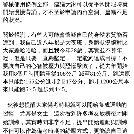
警械使用條例全部，建議大家可以從平常閒暇時就
開始慢慢背誦，才不至於申論內容空洞、篇幅不足
的狀況。
關於體測，有些人可能會懷疑自己的身體素質能否
達到，我自己近八年都是大夜班，身體狀況絕對比
大家差哈哈哈，而且我今年28歲，其實並不算年
輕，但是只要一直夠堅定，一定能夠達成目標！不
要讓自己的心智被壓力與恐懼擊敗了，從去年開始
我用8個月時間體重從108公斤 減至81公斤、跳遠原
本只能跳165公分進步到217公分、跑步1200公尺本
來只能跑6:45 進步到4:45。
然後想提醒大家備考時期就可以開始養成運動的
習慣，尤其是女生，這次看到許多考友放榜後才開
始訓練，其實時間非常不足，提早開始運動與訓練
不但可以作為備考時期的紓壓方式，更能讓自己這