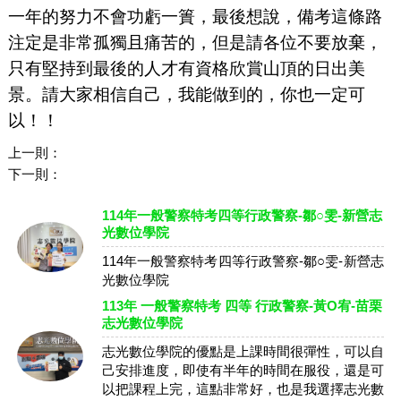
一年的努力不會功虧一簣，最後想說，備考這條路
注定是非常孤獨且痛苦的，但是請各位不要放棄，
只有堅持到最後的人才有資格欣賞山頂的日出美
景。請大家相信自己，我能做到的，你也一定可
以！！
上一則：
下一則：
114年一般警察特考四等行政警察-鄒○雯-新營志
光數位學院
114年一般警察特考四等行政警察-鄒○雯-新營志
光數位學院
113年 一般警察特考 四等 行政警察-黃O宥-苗栗
志光數位學院
志光數位學院的優點是上課時間很彈性，可以自
己安排進度，即使有半年的時間在服役，還是可
以把課程上完，這點非常好，也是我選擇志光數