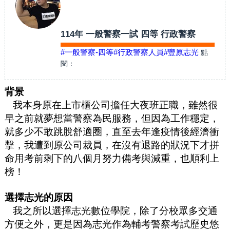
114年 一般警察一試 四等 行政警察
#一般警察-四等
#行政警察人員
#豐原志光
點
閱：
背景
我本身原在上市櫃公司擔任大夜班正職，雖然很
早之前就夢想當警察為民服務，但因為工作穩定，
就多少不敢跳脫舒適圈，直至去年逢疫情後經濟衝
擊，我遭到原公司裁員，在沒有退路的狀況下才拼
命用考前剩下的八個月努力備考與減重，也順利上
榜！
選擇志光的原因
我之所以選擇志光數位學院，除了分校眾多交通
方便之外，更是因為志光作為輔考警察考試歷史悠