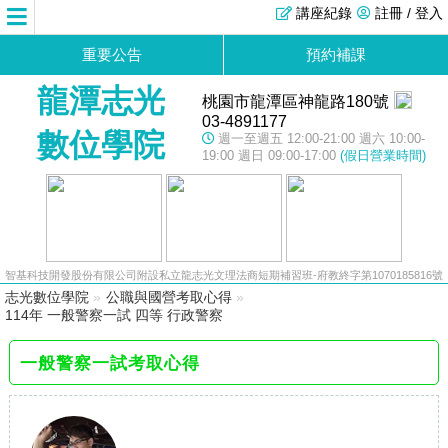
講座紀錄
註冊 / 登入
重要公告
預約補課
龍潭志光
桃園市龍潭區神龍路180號
03-4891177
數位學院
週一至週五 12:00-21:00 週六 10:00-
19:00 週日 09:00-17:00
(假日營業時間)
智基科技開發股份有限公司附設私立龍志光文理法商短期補習班-府教終字第1070185816號
志光數位學院
»
公職與國營考取心得
»
114年 一般警察一試 四等 行政警察
一般警察一試考取心得