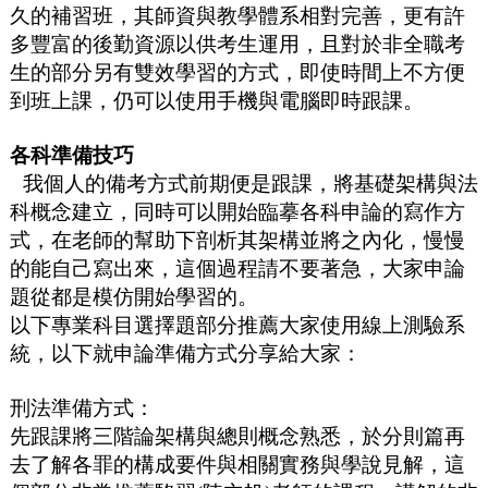
久的補習班，其師資與教學體系相對完善，更有許
多豐富的後勤資源以供考生運用，且對於非全職考
生的部分另有雙效學習的方式，即使時間上不方便
到班上課，仍可以使用手機與電腦即時跟課。
各科準備技巧
我個人的備考方式前期便是跟課，將基礎架構與法
科概念建立，同時可以開始臨摹各科申論的寫作方
式，在老師的幫助下剖析其架構並將之內化，慢慢
的能自己寫出來，這個過程請不要著急，大家申論
題從都是模仿開始學習的。
以下專業科目選擇題部分推薦大家使用線上測驗系
統，以下就申論準備方式分享給大家：
刑法準備方式：
先跟課將三階論架構與總則概念熟悉，於分則篇再
去了解各罪的構成要件與相關實務與學說見解，這