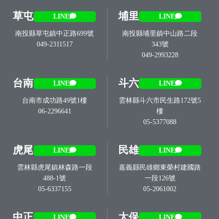
草屯
埔里
LINE
LINE
南投縣草屯鎮中正路699號
南投縣埔里鎮中山路二段
049-2311517
343號
049-2993228
台南
斗六
LINE
LINE
台南市成功路49號1樓
雲林縣斗六市民生路172號5
06-2296641
樓
05-5377088
虎尾
民雄
LINE
LINE
雲林縣虎尾鎮林森路一段
嘉義縣民雄鄉東榮村建國路
488-1號
一段126號
05-6337155
05-2061002
中正
太保
LINE
LINE