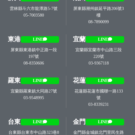
雲林縣斗六市龍潭路5-7號
屏東縣潮州鎮延平路206號3
05-7003580
樓
08-7890099
東港
宜蘭
LINE
LINE
屏東縣東港鎮中正路一段
宜蘭縣宜蘭市中山路三段
197號
220號
08-8350606
03-9367118
羅東
花蓮
LINE
LINE
宜蘭縣羅東鎮大同路27號
花蓮縣花蓮市國聯一路133
03-9548995
號
03-8339231
台東
金門
LINE
LINE
台東縣台東市中山路323巷8
金門縣金城鎮北門里民生路