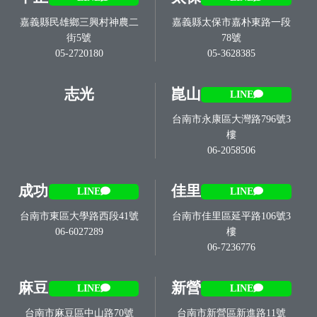
嘉義縣民雄鄉三興村神農二
嘉義縣太保市嘉朴東路一段
街5號
78號
05-2720180
05-3628385
志光
崑山
LINE
台南市永康區大灣路796號3
樓
06-2058506
成功
佳里
LINE
LINE
台南市東區大學路西段41號
台南市佳里區延平路106號3
06-6027289
樓
06-7236776
麻豆
新營
LINE
LINE
台南市麻豆區中山路70號
台南市新營區新進路11號