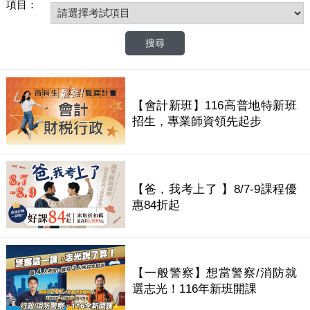
項目：
【會計新班】116高普地特新班
招生，專業師資領先起步
【爸，我考上了 】8/7-9課程優
惠84折起
【一般警察】想當警察/消防就
選志光！116年新班開課