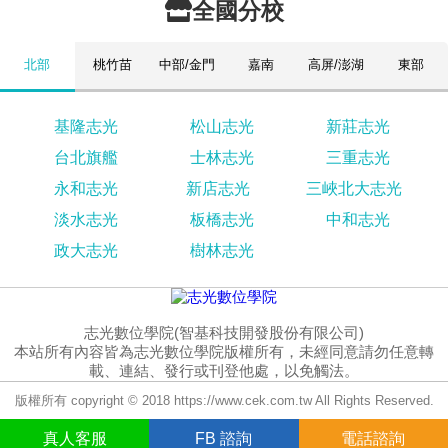
全國分校
北部
桃竹苗
中部/金門
嘉南
高屏/澎湖
東部
基隆志光
松山志光
新莊志光
台北旗艦
士林志光
三重志光
永和志光
新店志光
三峽北大志光
淡水志光
板橋志光
中和志光
政大志光
樹林志光
志光數位學院(智基科技開發股份有限公司)
本站所有內容皆為志光數位學院版權所有，未經同意請勿任意轉
載、連結、發行或刊登他處，以免觸法。
版權所有 copyright © 2018 https://www.cek.com.tw All Rights Reserved.
真人
客服
FB
諮詢
電話諮詢