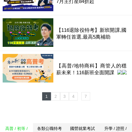
7月主打星84折起
【116退除役特考】新班開課,國
軍轉任首選,最高5萬補助
【高普/地特商科】商管人的穩
薪未來！116新班全面開課
1
2
3
4
7
高普 / 初等 /
各類公職特考
國營就業考試
升學 / 證照 /