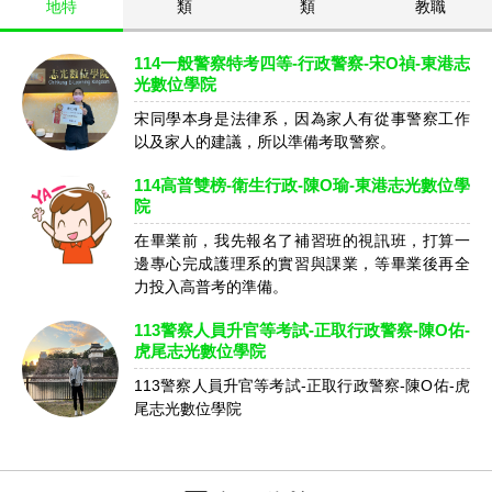
地特
類
類
教職
114一般警察特考四等-行政警察-宋O禎-東港志
光數位學院
宋同學本身是法律系，因為家人有從事警察工作
以及家人的建議，所以準備考取警察。
114高普雙榜-衛生行政-陳O瑜-東港志光數位學
院
在畢業前，我先報名了補習班的視訊班，打算一
邊專心完成護理系的實習與課業，等畢業後再全
力投入高普考的準備。
113警察人員升官等考試-正取行政警察-陳O佑-
虎尾志光數位學院
113警察人員升官等考試-正取行政警察-陳O佑-虎
尾志光數位學院