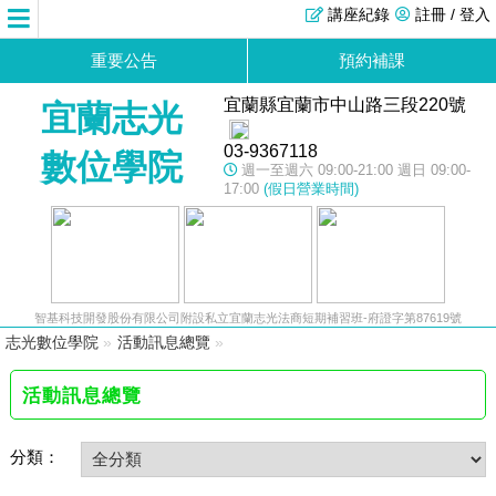
講座紀錄
註冊 / 登入
重要公告
預約補課
宜蘭縣宜蘭市中山路三段220號
宜蘭志光
03-9367118
數位學院
週一至週六 09:00-21:00 週日 09:00-
17:00
(假日營業時間)
智基科技開發股份有限公司附設私立宜蘭志光法商短期補習班-府證字第87619號
志光數位學院
»
活動訊息總覽
»
活動訊息總覽
分類：